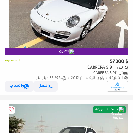
حصري
البريميوم
$ 57,300
بورش 911 CARRERA S
بورش 911 CARRERA S
الشارقة
يابانية
2012
78,975 كيلومتر
إتصل
واتساب
استجابة سريعة