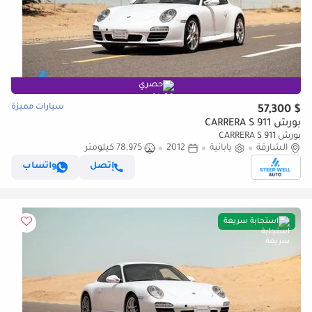
حصري
سيارات مميزة
$ 57,300
بورش 911 CARRERA S
بورش 911 CARRERA S
الشارقة
يابانية
2012
78,975 كيلومتر
إتصل
واتساب
استجابة سريعة