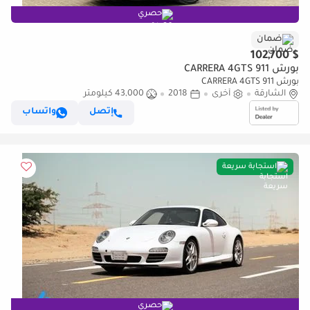
حصري
ضمان
$ 102,700
بورش 911 CARRERA 4GTS
بورش 911 CARRERA 4GTS
الشارقة
أخرى
2018
43,000 كيلومتر
إتصل
واتساب
استجابة سريعة
حصري