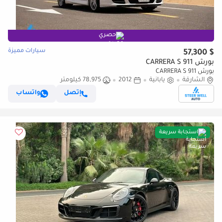
حصري
سيارات مميزة
$ 57,300
بورش 911 CARRERA S
بورش 911 CARRERA S
الشارقة
يابانية
2012
78,975 كيلومتر
إتصل
واتساب
استجابة سريعة