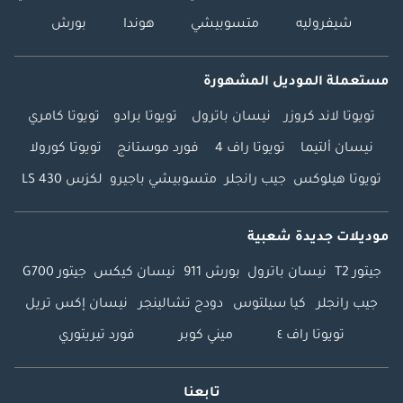
شيفروليه
متسوبيشي
هوندا
بورش
مستعملة الموديل المشهورة
تويوتا لاند كروزر
نيسان باترول
تويوتا برادو
تويوتا كامري
نيسان ألتيما
تويوتا راف 4
فورد موستانج
تويوتا كورولا
تويوتا هيلوكس
جيب رانجلر
متسوبيشي باجيرو
لكزس LS 430
موديلات جديدة شعبية
جيتور T2
نيسان باترول
بورش 911
نيسان كيكس
جيتور G700
جيب رانجلر
كيا سيلتوس
دودج تشالينجر
نيسان إكس تريل
تويوتا راف ٤
ميني كوبر
فورد تيريتوري
تابعنا