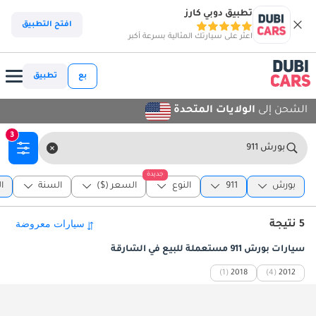
تطبيق دوبي كارز
افتح التطبيق
اعثر على سيارتك المثالية بسرعة أكبر
بع
تطبيق
الشحن إلى
الولايات المتحدة
3
بورش 911
جديدة
بورش
911
النوع
السعر ($)
السنة
ا
5 نتيجة
سيارات بورش 911 مستعملة للبيع في الشارقة
(1)
2018
(4)
2012