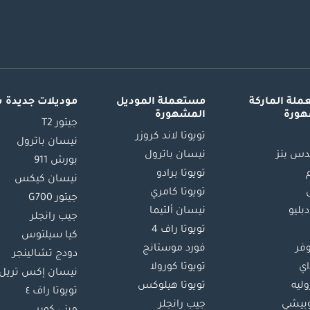
لة الماركة
مستعملة الموديل
موديلات جديدة 
هورة
المشهورة
جيتور T2
تويوتا لاند كروزر
نيسان باترول
س بنز
نيسان باترول
بورش 911
تويوتا برادو
نيسان كيكس
تويوتا كامري
جيتور G700
دبليو
نيسان ألتيما
جيب رانجلر
تويوتا راف 4
كيا سيلتوس
وفر
فورد موستانج
دودج تشالينجر
اي
تويوتا كورولا
نيسان إكس تريل
ليه
تويوتا هيلوكس
تويوتا راف ٤
بيشي
جيب رانجلر