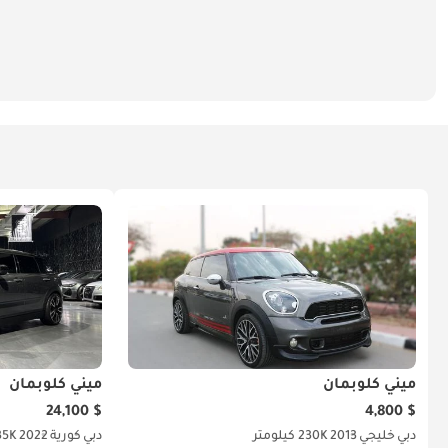
ميني كلوبمان
ميني كلوبمان
$ 24,100
$ 4,800
دبي
خليجي
2013
230K كيلومتر
دبي
كورية
2022
35K كيلوم