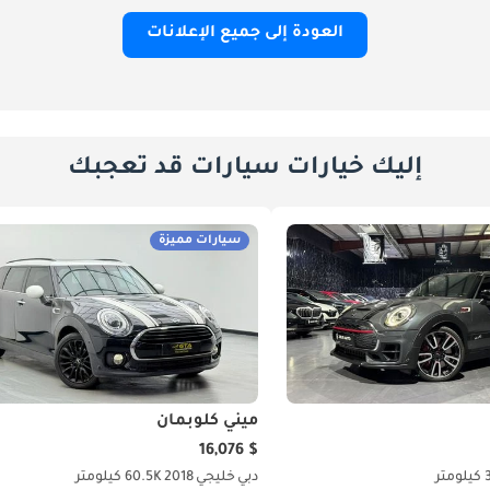
العودة إلى جميع الإعلانات
إليك خيارات سيارات قد تعجبك
سيارات مميزة
ميني كلوبمان
$ 16,076
تر
دبي
خليجي
2018
60.5K كيلومتر