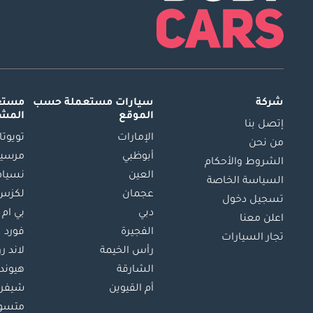
شركة
سيارات مستعملة
حسب
مستعم
الموقع
المش
إتصل بنا
الإمارات
تويوتا
من نحن
أبوظبي
مرسيد
الشروط والأحكام
العين
نسيام
السياسة الخاصة
عجمان
لكزس
تسجيل دخول
دبي
بي ام 
اعلن معنا
الفجيرة
فورد
تجار السيارات
رأس الخيمة
لاند ر
الشارقة
هيوند
أم القيوين
شيفرو
متسو