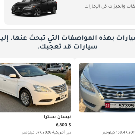
ت والميزات في الإمارات
يارات بهذه المواصفات التي تبحث عنها. إلي
سيارات قد تعجبك.
نيسان سنترا
$ 6,800
201
158.4K كيلومتر
دبي
أمريكية
2020
37K كيلومتر