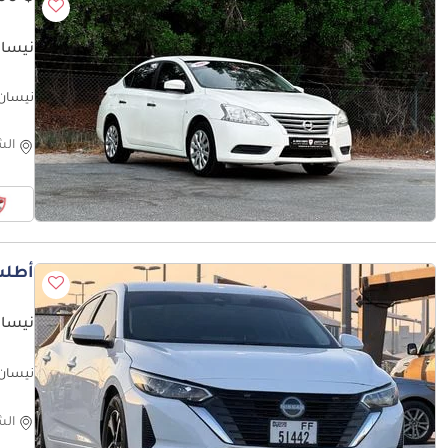
نيسان
ممتازة | 386 شه
الش
أطلب
نيسان سنت
نيسان سنترا SV (NON GCC)
الش