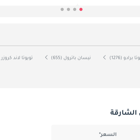
ا برادو (1276)
نيسان باترول (655)
تويوتا لاند كروزر 70 (601)
الشارقة
السعر*