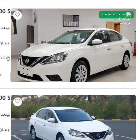
$ 7,900
استجابة سريعة
نيسان سنت
نيسان سنترا
الش
$ 5,500
نيسان 
نيسان س