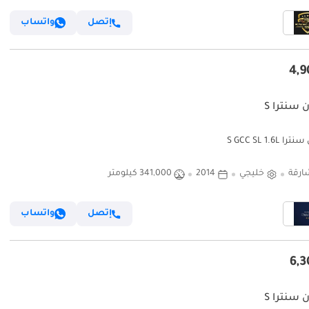
إتصل
واتساب
 سنترا S
S GCC SL 1.6L
ارقة
خليجي
2014
341,000 كيلومتر
إتصل
واتساب
 سنترا S