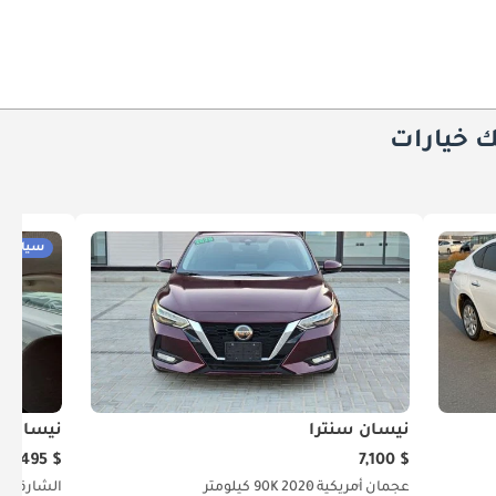
ك خيارات
سيارات 
نيسان سنترا
نيسان س
$ 4,495
$ 7,100
عجمان
أمريكية
2020
90K كيلومتر
الشارقة
أم