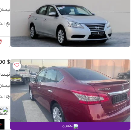
ممتازة | 467 شه
الش
$ 3,700
نيسان 
نيسان سن
الش
ضم
حصري