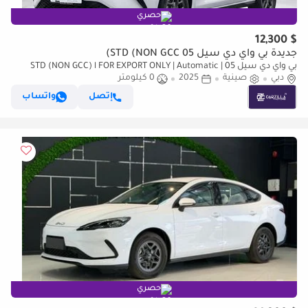
حصري
$ 12,300
جديدة بي واي دي سيل 05 STD (NON GCC)
بي واي دي سيل 05 STD (NON GCC) l FOR EXPORT ONLY | Automatic |
دبي
Brand New
صينية
2025
0 كيلومتر
إتصل
واتساب
حصري