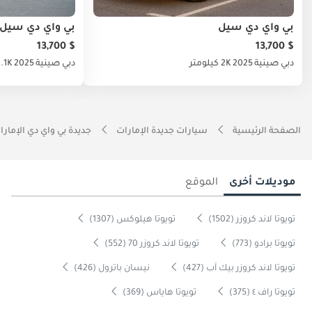
بي واي دي سيل
بي واي دي سيل
$ 13,700
$ 13,700
دبي
صينية
2025
2K كيلومتر
دبي
صينية
2025
2.1K كيلو
الصفحة الرئيسية
سيارات جديدة الإمارات
جديدة بي واي دي الإمارا
موديلات أخرى
الموقع
تويوتا لاند كروزر (1502)
تويوتا هيلوكس (1307)
تويوتا برادو (773)
تويوتا لاند كروزر 70 (552)
تويوتا لاند كروزر بيك آب (427)
نيسان باترول (426)
تويوتا راف ٤ (375)
تويوتا هاياس (369)