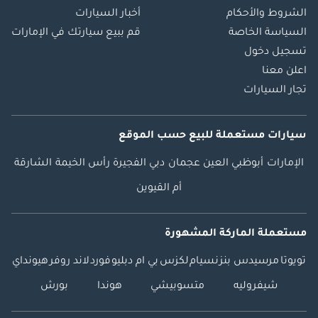
الشروط والأحكام
أخبار السيارات
السياسة الخاصة
قم ببيع سيارتك في الإمارات
تسجيل دخول
اعلن معنا
تجار السيارات
سيارات مستعملة
للبيع
حسب الموقع
الإمارات
أبوظبي
العين
عجمان
دبي
الفجيرة
رأس الخيمة
الشارقة
أم القيوين
مستعملة الماركة المشهورة
تويوتا
مرسيدس بنز
نسيام
لكزس
بي ام دبليو
فورد
لاند روفر
هيونداي
شيفروليه
متسوبيشي
هوندا
بورش