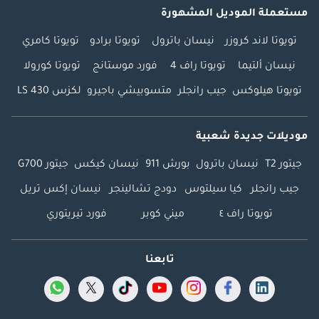
مستعملة الموديل المشهورة
تويوتا لاند كروزر
نيسان باترول
تويوتا برادو
تويوتا كامري
نيسان ألتيما
تويوتا راف 4
فورد موستانج
تويوتا كورولا
تويوتا هيلوكس
جيب رانجلر
متسوبيشي باجيرو
لكزس LS 430
موديلات جديدة شعبية
جيتور T2
نيسان باترول
بورش 911
نيسان كيكس
جيتور G700
جيب رانجلر
كيا سيلتوس
دودج تشالينجر
نيسان إكس تريل
تويوتا راف ٤
ميني كوبر
فورد تيريتوري
تابعنا