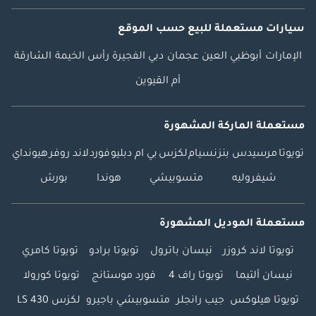
سيارات مستعملة
للبيع
حسب الموقع
الإمارات
أبوظبي
العين
عجمان
دبي
الفجيرة
رأس الخيمة
الشارقة
أم القيوين
مستعملة الماركة المشهورة
تويوتا
مرسيدس بنز
نسيام
لكزس
بي ام دبليو
فورد
لاند روفر
هيونداي
شيفروليه
متسوبيشي
هوندا
بورش
مستعملة الموديل المشهورة
تويوتا لاند كروزر
نيسان باترول
تويوتا برادو
تويوتا كامري
نيسان ألتيما
تويوتا راف 4
فورد موستانج
تويوتا كورولا
تويوتا هيلوكس
جيب رانجلر
متسوبيشي باجيرو
لكزس LS 430