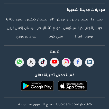
موديلات جديدة شعبية
جيتور T2
نيسان باترول
بورش 911
نيسان كيكس
جيتور G700
جيب رانجلر
كيا سيلتوس
دودج تشالينجر
نيسان إكس تريل
تويوتا راف ٤
ميني كوبر
فورد تيريتوري
تابعنا
قم بتحميل تطبيقنا الآن
Dubicars.com @ 2026. جميع الحقوق محفوظة.