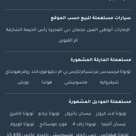
سيارات مستعملة
للبيع
حسب الموقع
الإمارات
أبوظبي
العين
عجمان
دبي
الفجيرة
رأس الخيمة
الشارقة
أم القيوين
مستعملة الماركة المشهورة
تويوتا
مرسيدس بنز
نسيام
لكزس
بي ام دبليو
فورد
لاند روفر
هيونداي
شيفروليه
متسوبيشي
هوندا
بورش
مستعملة الموديل المشهورة
تويوتا لاند كروزر
نيسان باترول
تويوتا برادو
تويوتا كامري
نيسان ألتيما
تويوتا راف 4
فورد موستانج
تويوتا كورولا
تويوتا هيلوكس
جيب رانجلر
متسوبيشي باجيرو
لكزس LS 430