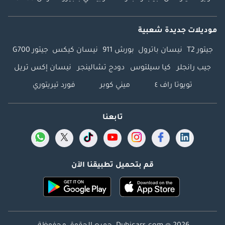
موديلات جديدة شعبية
جيتور T2
نيسان باترول
بورش 911
نيسان كيكس
جيتور G700
جيب رانجلر
كيا سيلتوس
دودج تشالينجر
نيسان إكس تريل
تويوتا راف ٤
ميني كوبر
فورد تيريتوري
تابعنا
قم بتحميل تطبيقنا الآن