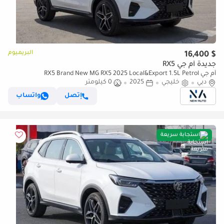
البريميوم
$ 16,400
جديدة أم جي RX5
أم جي RX5 Brand New MG RX5 2025 Local&Export 1.5L Petrol
دبي
FWD|White/Beige| (للتصدير فقط)
خليجي
2025
0 كيلومتر
إتصل
واتساب
استجابة سريعة