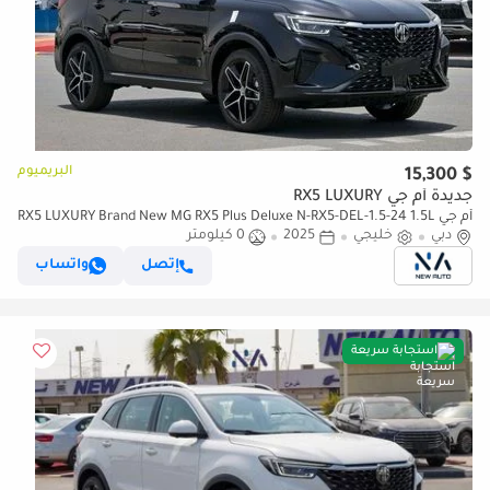
البريميوم
$ 15,300
جديدة أم جي RX5 LUXURY
أم جي RX5 LUXURY Brand New MG RX5 Plus Deluxe N-RX5-DEL-1.5-24 1.5L
دبي
خليجي
| Petrol | Black/Beige | (للتصدير فقط)
2025
0 كيلومتر
إتصل
واتساب
استجابة سريعة