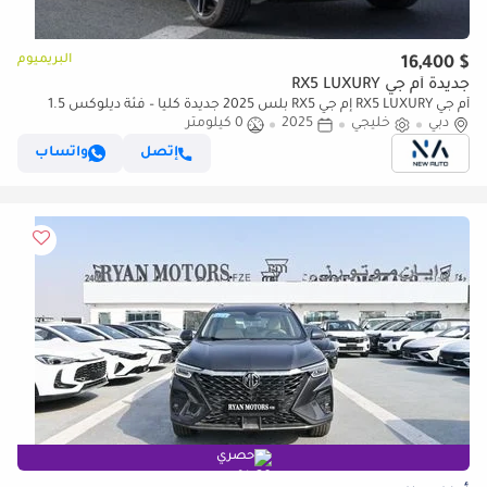
البريميوم
$ 16,400
جديدة أم جي RX5 LUXURY
أم جي RX5 LUXURY إم جي RX5 بلس 2025 جديدة كلياً – فئة ديلوكس 1.5
تيربو SUV – للتصدير فقط (للتصدير فقط)
دبي
خليجي
2025
0 كيلومتر
إتصل
واتساب
حصري