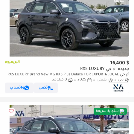
البريميوم
$ 16,400
جديدة أم جي RX5 LUXURY
أم جي RX5 LUXURY Brand New MG RX5 Plus Deluxe FOR EXPORT&LOCAL
دبي
خليجي
2025
0 كيلومتر
1.5L A/T| Petrol | Grey/Beige |N-RX5-DEL-1.5-24 (للتصدير فقط)
إتصل
واتساب
استجابة سريعة