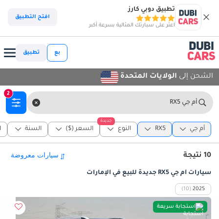
تطبيق دوبي كارز
افتح التطبيق
اعثر على سيارتك المثالية بسرعة أكبر
بع
تطبيق
الشحن إلى
الولايات المتحدة
2
أم جي RX5
جديدة
أم جي
RX5
النوع
السعر ($)
السنة
ا
10 نتيجة
سيارات أم جي RX5 جديدة للبيع في الإمارات
(10)
2025
استجابة سريعة