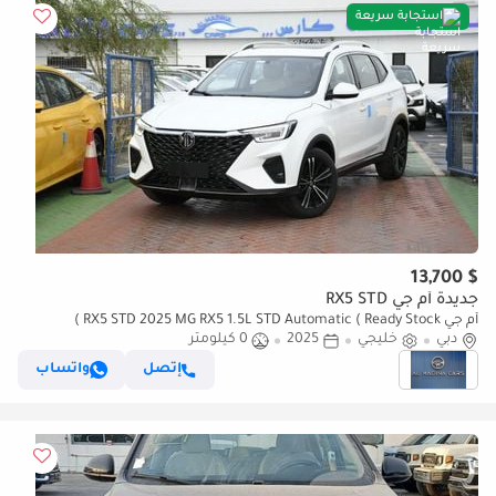
استجابة سريعة
$ 13,700
جديدة أم جي RX5 STD
أم جي RX5 STD 2025 MG RX5 1.5L STD Automatic ( Ready Stock )
دبي
خليجي
2025
0 كيلومتر
إتصل
واتساب