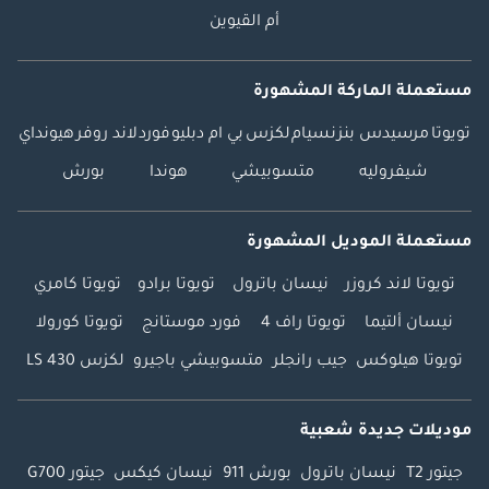
أم القيوين
مستعملة الماركة المشهورة
تويوتا
مرسيدس بنز
نسيام
لكزس
بي ام دبليو
فورد
لاند روفر
هيونداي
شيفروليه
متسوبيشي
هوندا
بورش
مستعملة الموديل المشهورة
تويوتا لاند كروزر
نيسان باترول
تويوتا برادو
تويوتا كامري
نيسان ألتيما
تويوتا راف 4
فورد موستانج
تويوتا كورولا
تويوتا هيلوكس
جيب رانجلر
متسوبيشي باجيرو
لكزس LS 430
موديلات جديدة شعبية
جيتور T2
نيسان باترول
بورش 911
نيسان كيكس
جيتور G700