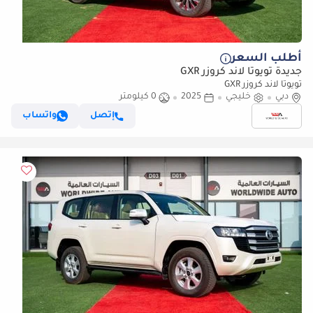
أطلب السعر
جديدة تويوتا لاند كروزر GXR
تويوتا لاند كروزر GXR
دبي
خليجي
2025
0 كيلومتر
إتصل
واتساب