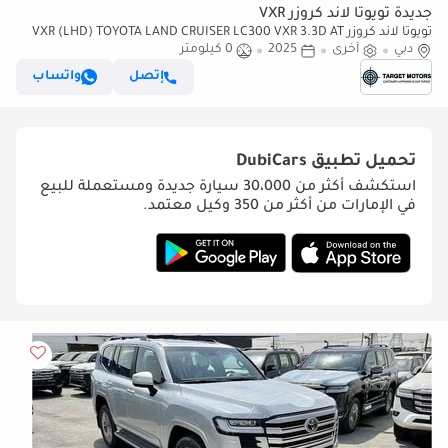
جديدة تويوتا لاند كروزر VXR
تويوتا لاند كروزر VXR (LHD) TOYOTA LAND CRUISER LC300 VXR 3.3D AT
دبي
MY2025– SILVER
أخرى
2025
0 كيلومتر
إتصل
واتساب
تحميل تطبيق
DubiCars
استكشف أكثر من 30،000 سيارة جديدة ومستعملة للبيع
في الإمارات من أكثر من 350 وكيل معتمد.