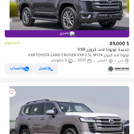
حصري
البريميوم
$ 89,000
جديدة تويوتا لاند كروزر VXR
تويوتا لاند كروزر VXR TOYOTA LAND CRUISER VXR 3.5L MY24
دبي
خليجي
2025
0 كيلومتر
إتصل
واتساب