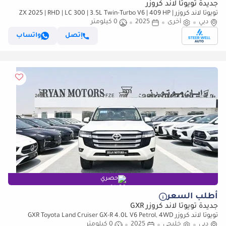
جديدة تويوتا لاند كروزر
تويوتا لاند كروزر ZX 2025 | RHD | LC 300 | 3.5L Twin-Turbo V6 | 409 HP |
دبي
4WD | For Export
أخرى
2025
0 كيلومتر
إتصل
واتساب
حصري
أطلب السعر
جديدة تويوتا لاند كروزر GXR
تويوتا لاند كروزر GXR Toyota Land Cruiser GX-R 4.0L V6 Petrol, 4WD
دبي
خليجي
2025
0 كيلومتر