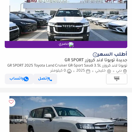
حصري
أطلب السعر
جديدة تويوتا لاند كروزر GR SPORT
تويوتا لاند كروزر GR SPORT 2025 Toyota Land Cruiser GR-Sport Saudi 3.5L
دبي
خليجي
Twin Turbo + Hybrid V6 4WD
2025
0 كيلومتر
إتصل
واتساب