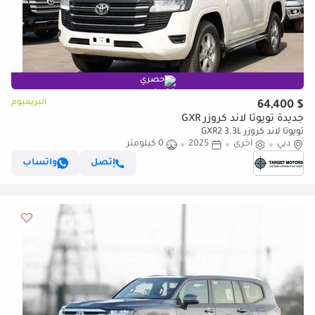
حصري
البريميوم
$ 64,400
جديدة تويوتا لاند كروزر GXR
تويوتا لاند كروزر GXR2 3.3L
دبي
أخرى
2025
0 كيلومتر
إتصل
واتساب