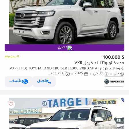
حصري
البريميوم
$ 100,000
جديدة تويوتا لاند كروزر VXR
تويوتا لاند كروزر VXR (LHD) TOYOTA LAND CRUISER LC300 VXR 3.5P AT
دبي
MY2025 – WHITE
خليجي
2025
0 كيلومتر
إتصل
واتساب