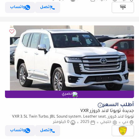
إتصل
واتساب
حصري
أطلب السعر
جديدة تويوتا لاند كروزر VXR
تويوتا لاند كروزر VXR 3.5L Twin Turbo, JBL Sound system, Leather seat,
دبي
Model 2025
خليجي
2025
0 كيلومتر
إتصل
واتساب