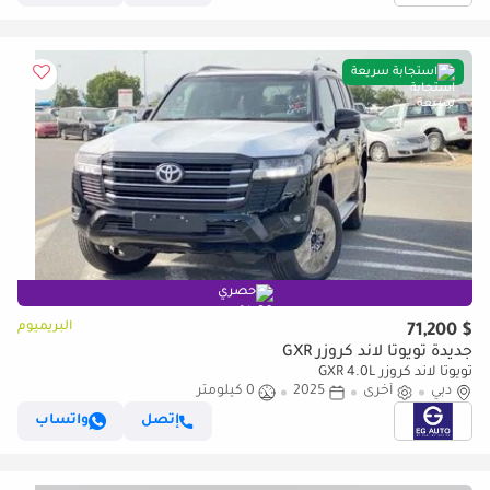
استجابة سريعة
حصري
البريميوم
$ 71,200
جديدة تويوتا لاند كروزر GXR
تويوتا لاند كروزر GXR 4.0L
دبي
أخرى
2025
0 كيلومتر
إتصل
واتساب