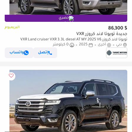
حصري
البريميوم
$ 86,300
جديدة تويوتا لاند كروزر VXR
تويوتا لاند كروزر VXR Land cruiser VXR 3.3L diesel AT MY 2025 V6
دبي
أخرى
2025
0 كيلومتر
إتصل
واتساب