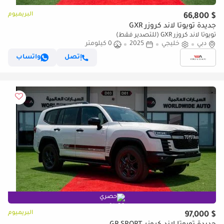
البريميوم
$ 66,800
جديدة تويوتا لاند كروزر GXR
تويوتا لاند كروزر GXR (للتصدير فقط)
دبي
خليجي
2025
0 كيلومتر
إتصل
واتساب
حصري
البريميوم
$ 97,000