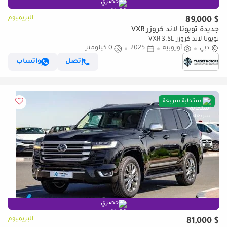
حصري
البريميوم
$ 89,000
جديدة تويوتا لاند كروزر VXR
تويوتا لاند كروزر VXR 3.5L
دبي
أوروبية
2025
0 كيلومتر
إتصل
واتساب
استجابة سريعة
حصري
البريميوم
$ 81,000