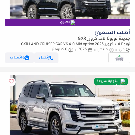
حصري
أطلب السعر
جديدة تويوتا لاند كروزر GXR
تويوتا لاند كروزر GXR LAND CRUISER GXR V6 4.0 Mid option 2025
دبي
خليجي
2025
0 كيلومتر
إتصل
واتساب
استجابة سريعة