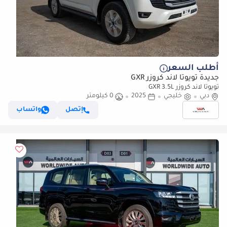
أطلب السعر
جديدة تويوتا لاند كروزر GXR
تويوتا لاند كروزر GXR 3.5L
دبي
خليجي
2025
0 كيلومتر
إتصل
واتساب