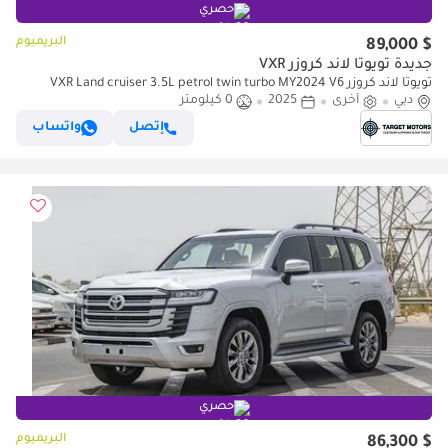
حصري
البريميوم
$ 89,000
جديدة تويوتا لاند كروزر VXR
تويوتا لاند كروزر VXR Land cruiser 3.5L petrol twin turbo MY2024 V6
دبي
أخرى
2025
0 كيلومتر
إتصل
واتساب
حصري
البريميوم
$ 86,300