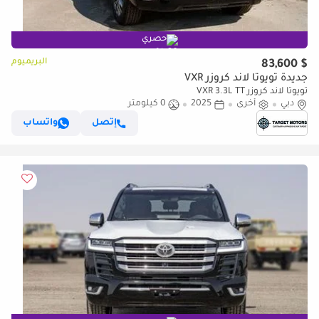
حصري
البريميوم
$ 83,600
جديدة تويوتا لاند كروزر VXR
تويوتا لاند كروزر VXR 3.3L TT
دبي
أخرى
2025
0 كيلومتر
إتصل
واتساب