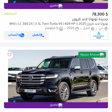
حصري
البريميوم
$ 78,300
جديدة تويوتا لاند كروزر
تويوتا لاند كروزر 2025 | RHD | LC 300 ZX | 3.5L Twin-Turbo V6 | 409 HP |
دبي
4WD | For Export
أخرى
2025
0 كيلومتر
إتصل
واتساب
استجابة سريعة
حصري