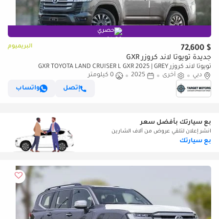
حصري
البريميوم
$ 72,600
جديدة تويوتا لاند كروزر GXR
تويوتا لاند كروزر GXR TOYOTA LAND CRUISER L GXR 2025 | GREY
دبي
أخرى
2025
0 كيلومتر
إتصل
واتساب
بع سيارتك بأفضل سعر
انشر إعلان لتلقي عروض من آلاف الشارين
بع سيارتك