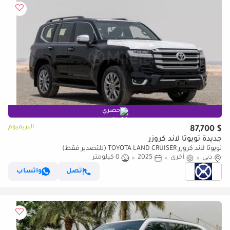
حصري
البريميوم
$ 87,700
جديدة تويوتا لاند كروزر
تويوتا لاند كروزر TOYOTA LAND CRUISER (للتصدير فقط)
دبي
أخرى
2025
0 كيلومتر
إتصل
واتساب