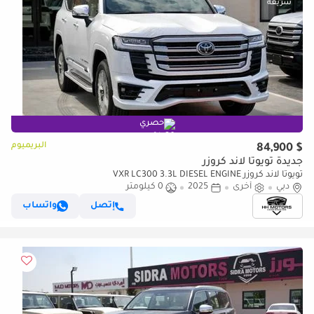
حصري
البريميوم
$ 84,900
جديدة تويوتا لاند كروزر
تويوتا لاند كروزر VXR LC300 3.3L DIESEL ENGINE
دبي
أخرى
2025
0 كيلومتر
إتصل
واتساب