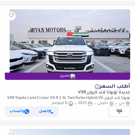
حصري
أطلب السعر
جديدة تويوتا لاند كروزر VXR
تويوتا لاند كروزر VXR Toyota Land Cruiser VX-R 3.5L TwinTurbo Hybrid V6,
دبي
4WD Model 2025
خليجي
2025
0 كيلومتر
إتصل
واتساب