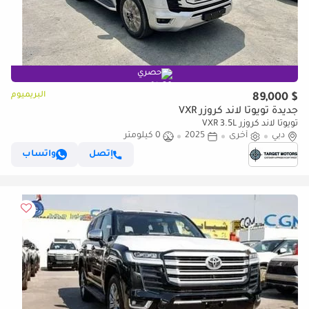
حصري
البريميوم
$ 89,000
جديدة تويوتا لاند كروزر VXR
تويوتا لاند كروزر VXR 3.5L
دبي
أخرى
2025
0 كيلومتر
إتصل
واتساب