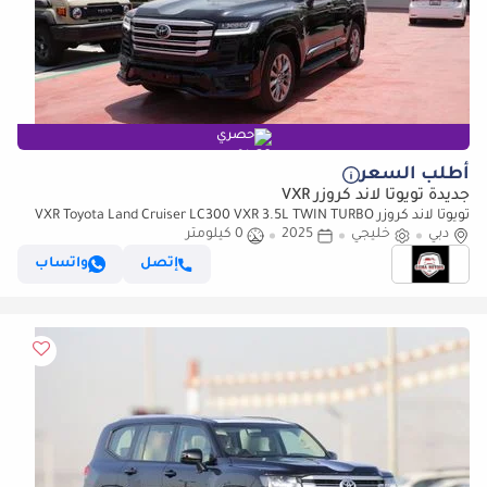
حصري
أطلب السعر
جديدة تويوتا لاند كروزر VXR
تويوتا لاند كروزر VXR Toyota Land Cruiser LC300 VXR 3.5L TWIN TURBO
دبي
خليجي
FULL OPTION MY25
2025
0 كيلومتر
إتصل
واتساب