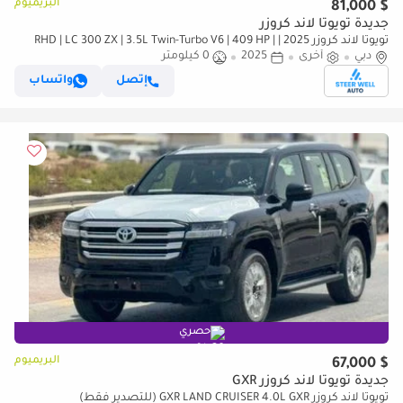
البريميوم
$ 81,000
جديدة تويوتا لاند كروزر
تويوتا لاند كروزر 2025 | RHD | LC 300 ZX | 3.5L Twin-Turbo V6 | 409 HP |
دبي
4WD | For Export
أخرى
2025
0 كيلومتر
إتصل
واتساب
حصري
البريميوم
$ 67,000
جديدة تويوتا لاند كروزر GXR
تويوتا لاند كروزر GXR LAND CRUISER 4.0L GXR (للتصدير فقط)