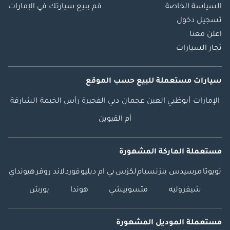
السياسة الخاصة
قم ببيع سيارتك في الإمارات
تسجيل دخول
اعلن معنا
تجار السيارات
سيارات مستعملة
للبيع
حسب الموقع
الإمارات
أبوظبي
العين
عجمان
دبي
الفجيرة
رأس الخيمة
الشارقة
أم القيوين
مستعملة الماركة المشهورة
تويوتا
مرسيدس بنز
نسيام
لكزس
بي ام دبليو
فورد
لاند روفر
هيونداي
شيفروليه
متسوبيشي
هوندا
بورش
مستعملة الموديل المشهورة