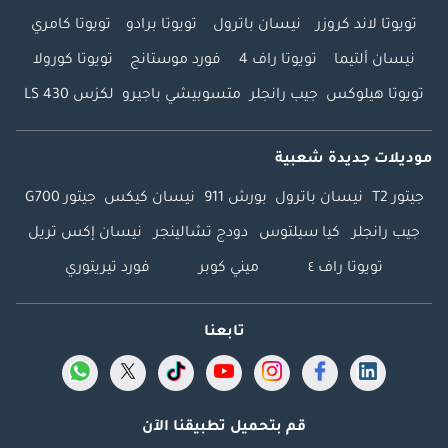
تويوتا لاند كروزر
نيسان باترول
تويوتا برادو
تويوتا كامري
نيسان ألتيما
تويوتا راف 4
فورد موستانج
تويوتا كورولا
تويوتا هيلوكس
جيب رانجلر
متسوبيشي باجيرو
لكزس LS 430
موديلات جديدة شعبية
جيتور T2
نيسان باترول
بورش 911
نيسان كيكس
جيتور G700
جيب رانجلر
كيا سيلتوس
دودج تشالينجر
نيسان إكس تريل
تويوتا راف ٤
ميني كوبر
فورد تيريتوري
تابعنا
قم بتحميل تطبيقنا الآن