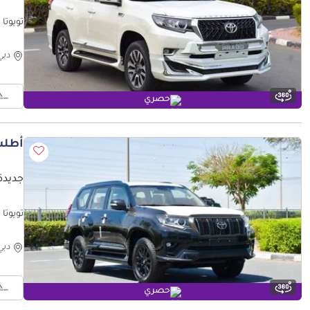
تويوتا برادو VXR 4.0 L V6
دبي
حصري
أطلب
جديدة توي
تويوتا برادو nture 4.0
دبي
حصري