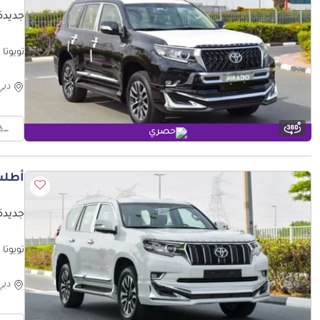
جديدة ت
تويوتا برادو  4.0 L V6
دبي
حصري
أطلب
جديدة ت
تويوتا بر
دبي