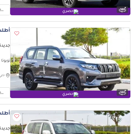
حصري
أطلب
جديدة ت
تويوتا برادو ture
دبي
حصري
أطلب
جديدة ت