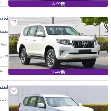
حصري
أطلب
جديدة ت
تويوتا برادو
دبي
حصري
أطلب
جديدة ت