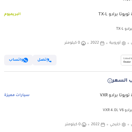
ويوتا برادو TX-L
البريميوم
دو TX-L
أوروبية
2022
0 كيلومتر
إتصل
واتساب
 السعر
ويوتا برادو VXR
سيارات مميزة
VXR 4.0L V
خليجي
2022
0 كيلومتر