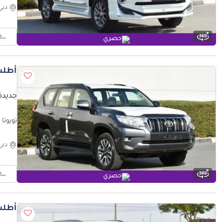
دبي
حصري
أطلب
جديدة ت
تويوتا براد
دبي
حصري
أطلب