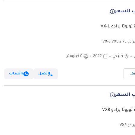
 السعر
ويوتا برادو VX-L
VX-L VXL 2.
خليجي
2022
0 كيلومتر
إتصل
واتساب
 السعر
ويوتا برادو VXR
ادو VXR