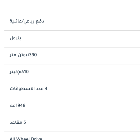
دفع رباعي/عائلية
بترول
390نيوتن-متر
10كم/ليتر
4 عدد الاسطوانات
1948مم
5 مقاعد