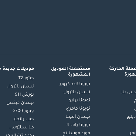
لة الماركة
مستعملة الموديل
موديلات جديدة 
هورة
المشهورة
جيتور T2
تويوتا لاند كروزر
نيسان باترول
س بنز
نيسان باترول
بورش 911
تويوتا برادو
نيسان كيكس
تويوتا كامري
جيتور G700
دبليو
نيسان ألتيما
جيب رانجلر
تويوتا راف 4
كيا سيلتوس
وفر
فورد موستانج