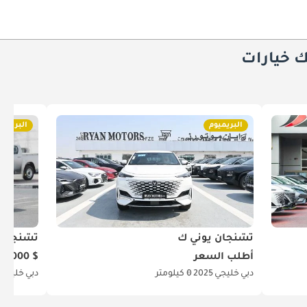
ك خيارات
البريميوم
البريميو
تشنجان يوني ك
تشنجان 
أطلب السعر
$ 26,000
دبي
خليجي
2025
0 كيلومتر
دبي
خليجي