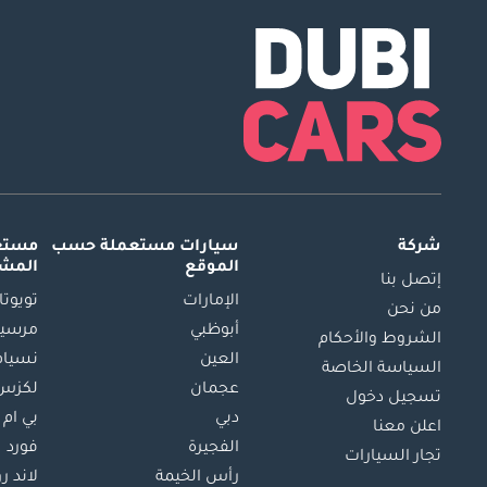
شركة
سيارات مستعملة
حسب
مستعم
الموقع
المش
إتصل بنا
الإمارات
تويوتا
من نحن
أبوظبي
مرسيد
الشروط والأحكام
العين
نسيام
السياسة الخاصة
عجمان
لكزس
تسجيل دخول
دبي
بي ام 
اعلن معنا
الفجيرة
فورد
تجار السيارات
رأس الخيمة
لاند ر