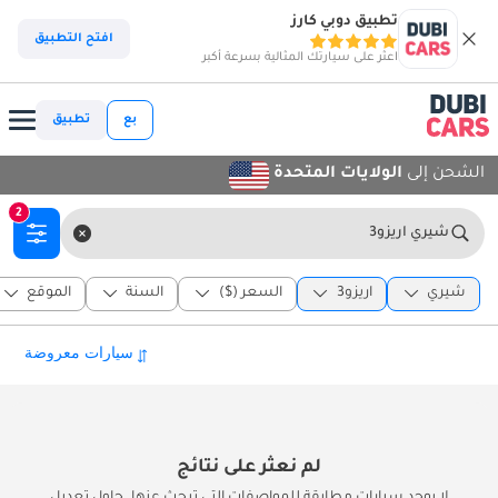
تطبيق دوبي كارز
افتح التطبيق
اعثر على سيارتك المثالية بسرعة أكبر
بع
تطبيق
الشحن إلى
الولايات المتحدة
2
شيري اريزو3
شيري
اريزو3
السعر ($)
السنة
الموقع
لم نعثر على نتائج