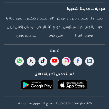
موديلات جديدة شعبية
جيتور T2
نيسان باترول
بورش 911
نيسان كيكس
جيتور G700
جيب رانجلر
كيا سيلتوس
دودج تشالينجر
نيسان إكس تريل
تويوتا راف ٤
ميني كوبر
فورد تيريتوري
تابعنا
قم بتحميل تطبيقنا الآن
Dubicars.com @ 2026. جميع الحقوق محفوظة.