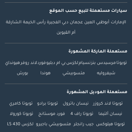
سيارات مستعملة
للبيع
حسب الموقع
الإمارات
أبوظبي
العين
عجمان
دبي
الفجيرة
رأس الخيمة
الشارقة
أم القيوين
مستعملة الماركة المشهورة
تويوتا
مرسيدس بنز
نسيام
لكزس
بي ام دبليو
فورد
لاند روفر
هيونداي
شيفروليه
متسوبيشي
هوندا
بورش
مستعملة الموديل المشهورة
تويوتا لاند كروزر
نيسان باترول
تويوتا برادو
تويوتا كامري
نيسان ألتيما
تويوتا راف 4
فورد موستانج
تويوتا كورولا
تويوتا هيلوكس
جيب رانجلر
متسوبيشي باجيرو
لكزس LS 430