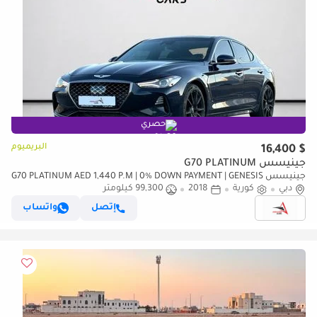
حصري
البريميوم
$ 16,400
جينيسس G70 PLATINUM
جينيسس G70 PLATINUM AED 1,440 P.M | 0% DOWN PAYMENT | GENESIS
دبي
كورية
2018
99,300 كيلومتر
G70 PRESTIGE | 3.3L TWIN-TURBO V6 | 2018 | KOREAN SPECS
إتصل
واتساب