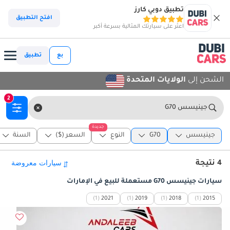
تطبيق دوبي كارز
افتح التطبيق
اعثر على سيارتك المثالية بسرعة أكبر
بع
تطبيق
الشحن إلى
الولايات المتحدة
2
جينيسس G70
جديدة
جينيسس
G70
النوع
السعر ($)
السنة
4 نتيجة
سيارات جينيسس G70 مستعملة للبيع في الإمارات
(1)
2021
(1)
2019
(1)
2018
(1)
2015