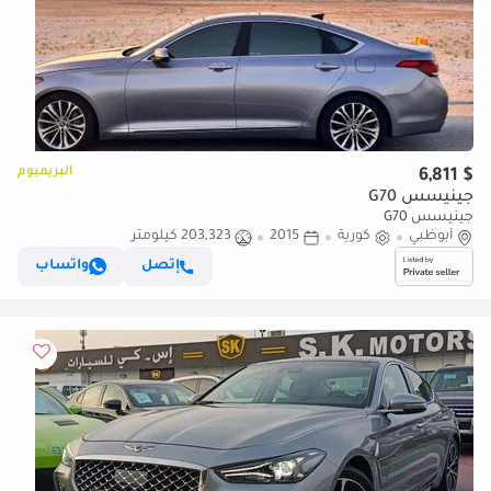
البريميوم
$ 6,811
جينيسس G70
جينيسس G70
أبوظبي
كورية
2015
203,323 كيلومتر
إتصل
واتساب