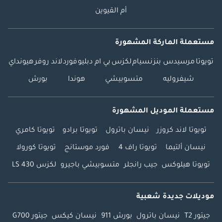
أم القيوين
مستعملة الماركة المشهورة
تويوتا
مرسيدس بنز
نسيام
لكزس
بي ام دبليو
فورد
لاند روفر
هيونداي
شيفروليه
متسوبيشي
هوندا
بورش
مستعملة الموديل المشهورة
تويوتا لاند كروزر
نيسان باترول
تويوتا برادو
تويوتا كامري
نيسان ألتيما
تويوتا راف 4
فورد موستانج
تويوتا كورولا
تويوتا هيلوكس
جيب رانجلر
متسوبيشي باجيرو
لكزس LS 430
موديلات جديدة شعبية
جيتور T2
نيسان باترول
بورش 911
نيسان كيكس
جيتور G700