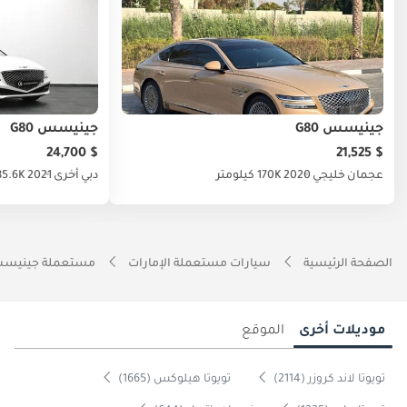
جينيسس G80
جينيسس G80
$ 24,700
$ 21,525
عجمان
خليجي
2020
170K كيلومتر
دبي
أخرى
2021
85.6K كيلومت
الصفحة الرئيسية
سيارات مستعملة الإمارات
مستعملة جينيسس 
موديلات أخرى
الموقع
تويوتا لاند كروزر (2114)
تويوتا هيلوكس (1665)