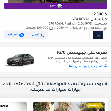
حصري
$ 12,300
جينيسس G70 ROYAL
جينيسس G70 ROYAL Platinum 2.0L RWD
الشارقة
أمريكية
2019
109,000 كيلومتر
إتصل
واتساب
تعرف على جينيسس G70!
احصل على معلومات مفصلة حول جينيسس G70
الأسعار والمواصفات والميزات في الإمارات
شاهد جديد جينيسس G70
لا يوجد سيارات بهذه المواصفات التي تبحث عنها. إليك
خيارات
سيارات قد تعجبك.
البريميوم