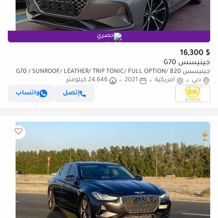
حصري
$ 16,300
جينيسس G70
جينيسس G70 / SUNROOF/ LEATHER/ TRIP TONIC/ FULL OPTION/ 820
دبي
أمريكية
MONTHLY / LOT#72947
2021
24,646 كيلومتر
إتصل
واتساب