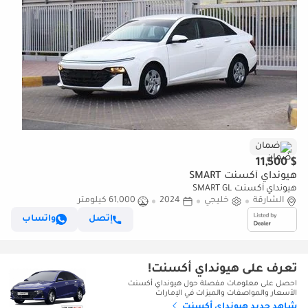
ضمان
$ 11,500
هيونداي أكسنت SMART
هيونداي أكسنت SMART GL
الشارقة
خليجي
2024
61,000 كيلومتر
إتصل
واتساب
تعرف على هيونداي أكسنت!
احصل على معلومات مفصلة حول هيونداي أكسنت
الأسعار والمواصفات والميزات في الإمارات
شاهد جديد هيونداي أكسنت