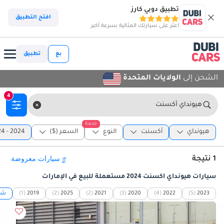
تطبيق دوبي كارز
افتح التطبيق
اعثر على سيارتك المثالية بسرعة أكبر
بع
تطبيق
الشحن إلى
الولايات المتحدة
4
هيونداي أكسنت
جديدة
هيونداي
أكسنت
النوع
السعر ($)
2024 - 2024
1 نتيجة
سيارات هيونداي أكسنت 2024 مستعملة للبيع في الإمارات
2023
(5)
2022
(4)
2020
(3)
2021
(2)
2025
(2)
2019
(1)
شاه