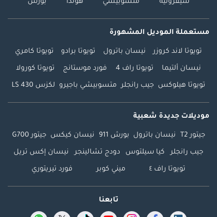
شيفروليه
متسوبيشي
هوندا
بورش
مستعملة الموديل المشهورة
تويوتا لاند كروزر
نيسان باترول
تويوتا برادو
تويوتا كامري
نيسان ألتيما
تويوتا راف 4
فورد موستانج
تويوتا كورولا
تويوتا هيلوكس
جيب رانجلر
متسوبيشي باجيرو
لكزس LS 430
موديلات جديدة شعبية
جيتور T2
نيسان باترول
بورش 911
نيسان كيكس
جيتور G700
جيب رانجلر
كيا سيلتوس
دودج تشالينجر
نيسان إكس تريل
تويوتا راف ٤
ميني كوبر
فورد تيريتوري
تابعنا