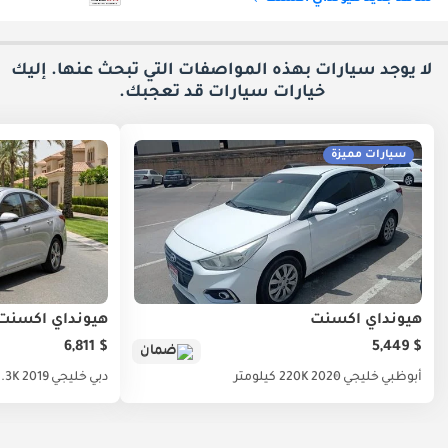
لا يوجد سيارات بهذه المواصفات التي تبحث عنها. إليك
خيارات
سيارات قد تعجبك.
سيارات مميزة
هيونداي أكسنت
هيونداي أكسنت
$ 6,811
$ 5,449
ضمان
أبوظبي
خليجي
2020
220K كيلومتر
دبي
خليجي
2019
131.3K ك