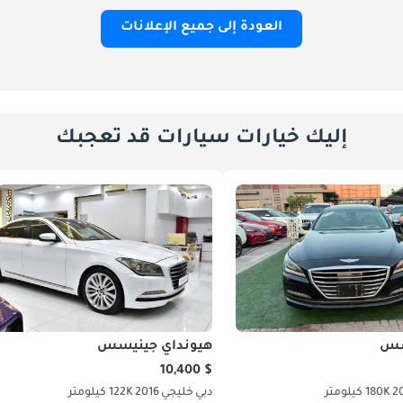
العودة إلى جميع الإعلانات
إليك خيارات سيارات قد تعجبك
سس
هيونداي جينيسس
$ 10,400
2
180K كيلومتر
دبي
خليجي
2016
122K كيلومتر