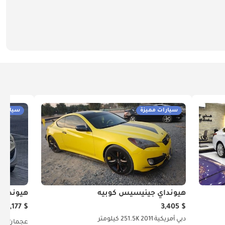
سيارات مميزة
سيارات 
هيونداي جينيسيس كوبيه
هيونداي
$ 5,177
$ 3,405
دبي
أمريكية
2011
251.5K كيلومتر
عجمان
خل