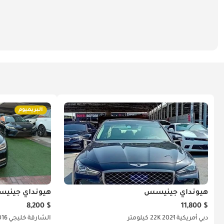
البريميوم
هيونداي جينيسس
هيونداي جيني
$ 8,200
$ 11,800
دبي
أمريكية
2021
22K كيلومتر
الشارقة
خليجي
016