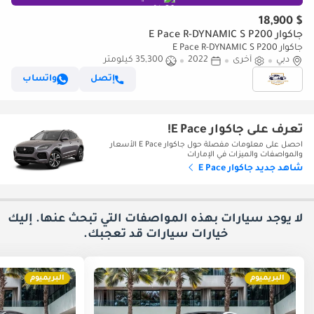
$ 18,900
جاكوار E Pace R-DYNAMIC S P200
جاكوار E Pace R-DYNAMIC S P200
دبي
أخرى
2022
35,300 كيلومتر
إتصل
واتساب
تعرف على جاكوار E Pace!
احصل على معلومات مفصلة حول جاكوار E Pace الأسعار
والمواصفات والميزات في الإمارات
شاهد جديد جاكوار E Pace
لا يوجد سيارات بهذه المواصفات التي تبحث عنها. إليك
خيارات
سيارات قد تعجبك.
البريميوم
البريميوم