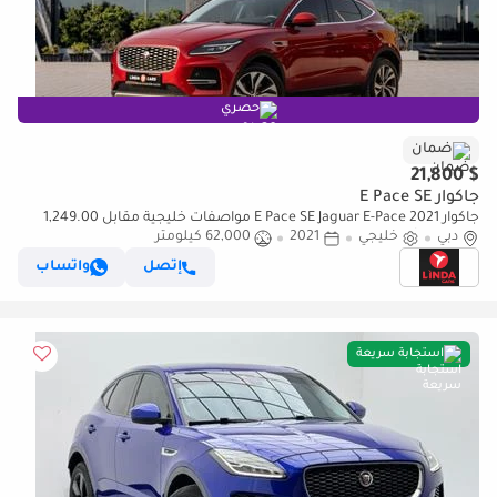
حصري
ضمان
$ 21,800
جاكوار E Pace SE
جاكوار E Pace SE Jaguar E-Pace 2021 مواصفات خليجية مقابل 1,249.00
AED شهريًا
دبي
خليجي
2021
62,000 كيلومتر
إتصل
واتساب
استجابة سريعة