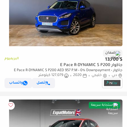
ضمان
البريميوم
$ 13,700
جاكوار E Pace R-DYNAMIC S P200
جاكوار E Pace R-DYNAMIC S P200 AED 957 P.M • 0% Downpayment •
دبي
خليجي
2020
Jaguar E-Pace S+ • 1 Year Warranty
127,079 كيلومتر
إتصل
واتساب
استجابة سريعة