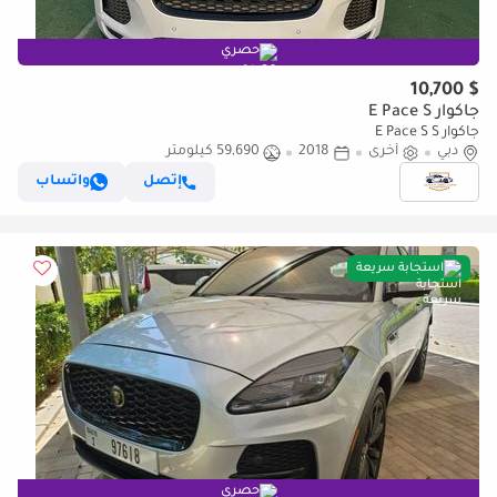
حصري
$ 10,700
جاكوار E Pace S
جاكوار E Pace S S
دبي
أخرى
2018
59,690 كيلومتر
إتصل
واتساب
استجابة سريعة
حصري