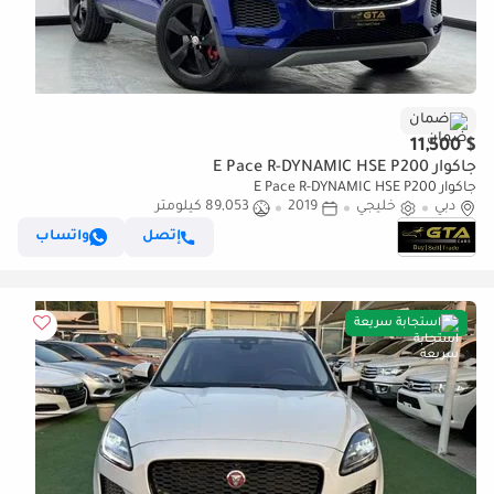
ضمان
$ 11,500
جاكوار E Pace R-DYNAMIC HSE P200
جاكوار E Pace R-DYNAMIC HSE P200
دبي
خليجي
2019
89,053 كيلومتر
إتصل
واتساب
استجابة سريعة