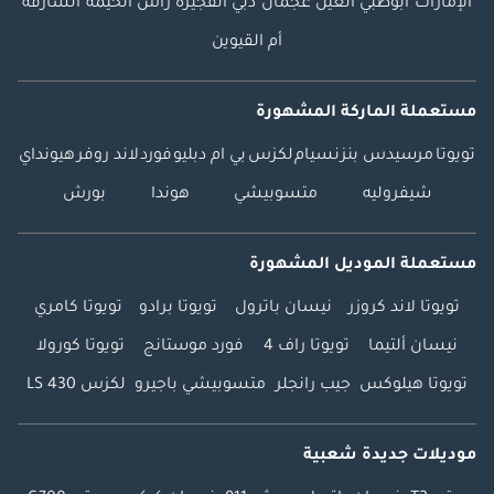
الإمارات
أبوظبي
العين
عجمان
دبي
الفجيرة
رأس الخيمة
الشارقة
أم القيوين
مستعملة الماركة المشهورة
تويوتا
مرسيدس بنز
نسيام
لكزس
بي ام دبليو
فورد
لاند روفر
هيونداي
شيفروليه
متسوبيشي
هوندا
بورش
مستعملة الموديل المشهورة
تويوتا لاند كروزر
نيسان باترول
تويوتا برادو
تويوتا كامري
نيسان ألتيما
تويوتا راف 4
فورد موستانج
تويوتا كورولا
تويوتا هيلوكس
جيب رانجلر
متسوبيشي باجيرو
لكزس LS 430
موديلات جديدة شعبية