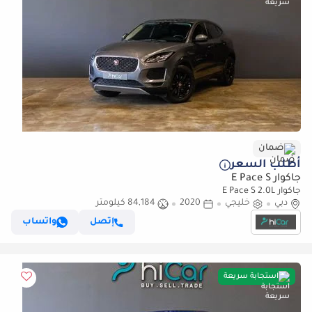
ضمان
أطلب السعر
جاكوار E Pace S
جاكوار E Pace S 2.0L
دبي
خليجي
2020
84,184 كيلومتر
إتصل
واتساب
استجابة سريعة