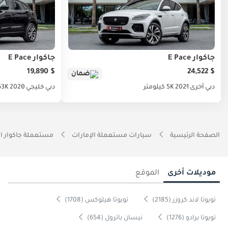
جاكوار E Pace
جاكوار E Pace
$ 19,890
$ 24,522
ضمان
دبي
أخرى
2021
5K كيلومتر
دبي
خليجي
2020
63K كيلوم
الصفحة الرئيسية
سيارات مستعملة الإمارات
مستعملة جاكوار ال
موديلات أخرى
الموقع
تويوتا لاند كروزر (2185)
تويوتا هيلوكس (1708)
تويوتا برادو (1276)
نيسان باترول (654)