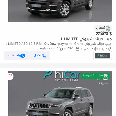
ضمان
$ 27,400
جيب جراند شيروكي L LIMITED
جيب جراند شيروكي L LIMITED AED 1,915 P.M • 0% Downpayment • Grand
دبي
خليجي
2023
Cherokee L Limited • 1 Year Warranty
72,787 كيلومتر
إتصل
واتساب
استجابة سريعة