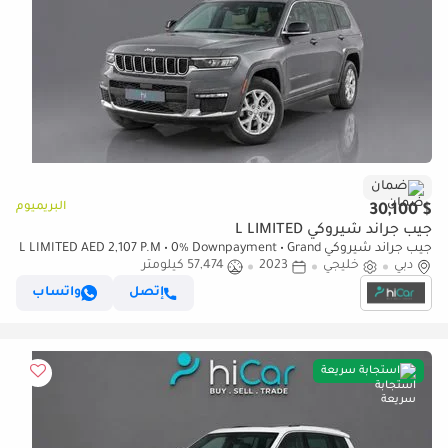
ضمان
البريميوم
$ 30,100
جيب جراند شيروكي L LIMITED
جيب جراند شيروكي L LIMITED AED 2,107 P.M • 0% Downpayment • Grand
دبي
خليجي
2023
Cherokee L Limited • 1 Year Warranty
57,474 كيلومتر
إتصل
واتساب
استجابة سريعة