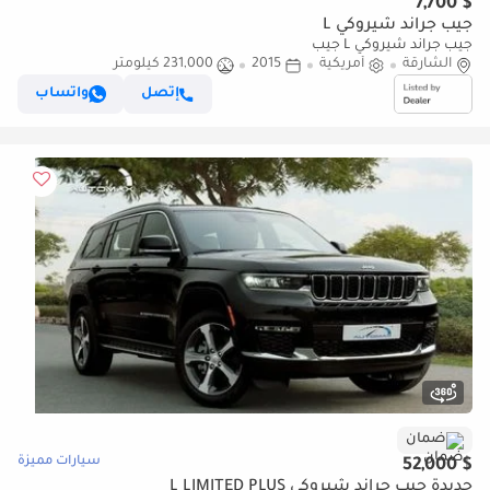
$ 7,700
جيب جراند شيروكي L
جيب جراند شيروكي L جيب
الشارقة
أمريكية
2015
231,000 كيلومتر
إتصل
واتساب
ضمان
سيارات مميزة
$ 52,000
جديدة جيب جراند شيروكي L LIMITED PLUS