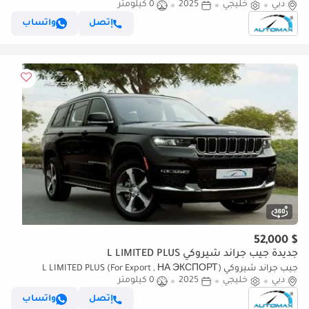
دبي
خليجي
2025
0 كيلومتر
With 3 Years Or 60,000 Km Warranty @Official Dealer
إتصل
واتساب
$ 52,000
جديدة جيب جراند شيروكي L LIMITED PLUS
جيب جراند شيروكي L LIMITED PLUS (For Export , НА ЭКСПОРТ)
دبي
خليجي
2025
0 كيلومتر
Limited Plus Luxury V6 3.6L 4X4 2025 GCC Без пробега
إتصل
واتساب