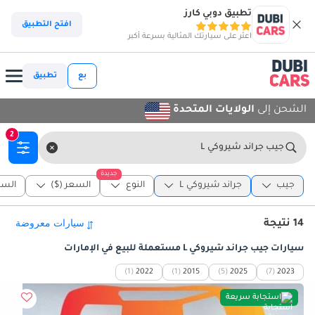
تطبيق دوبي كارز
افتح التطبيق
اعثر على سيارتك المثالية بسرعة أكبر
بع
تطبيق
الشحن إلى
الولايات المتحدة
2
جيب جراند شيروكي L
جديدة
جيب
جراند شيروكي L
النوع
السعر ($)
السن
14 نتيجة
سيارات جيب جراند شيروكي L مستعملة للبيع في الإمارات
(1)
2022
(1)
2015
(5)
2025
(7)
2023
استجابة سريعة