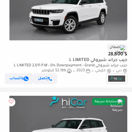
ضمان
$ 28,800
جيب جراند شيروكي L LIMITED
جيب جراند شيروكي L LIMITED 2,011 P.M • 0% Downpayment • Grand
دبي
خليجي
2023
Cherokee L Limited • 1 Year Warranty
52,186 كيلومتر
إتصل
واتساب
استجابة سريعة