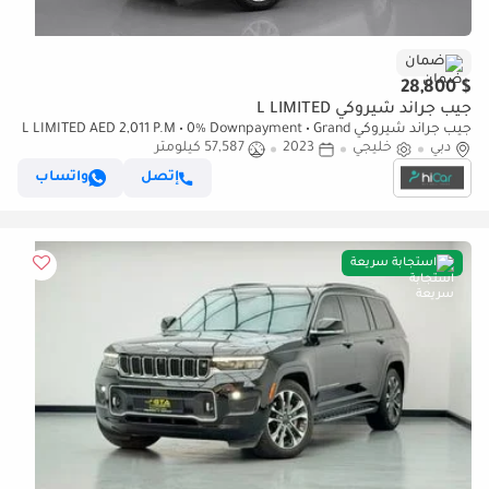
ضمان
$ 28,800
جيب جراند شيروكي L LIMITED
جيب جراند شيروكي L LIMITED AED 2,011 P.M • 0% Downpayment • Grand
دبي
خليجي
2023
Cherokee L Limited • 1 Year Warranty
57,587 كيلومتر
إتصل
واتساب
استجابة سريعة