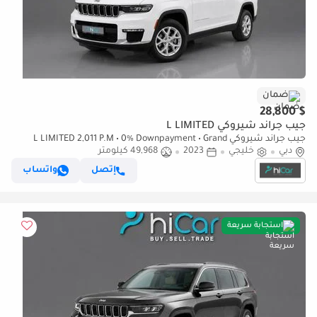
ضمان
$ 28,800
جيب جراند شيروكي L LIMITED
جيب جراند شيروكي L LIMITED 2,011 P.M • 0% Downpayment • Grand
دبي
خليجي
2023
Cherokee L Limited • 1 Year Warranty
49,968 كيلومتر
إتصل
واتساب
استجابة سريعة