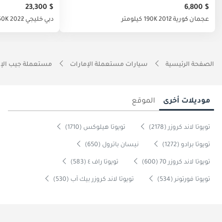
$ 23,300
$ 6,800
عجمان
كورية
2012
190K كيلومتر
دبي
خليجي
2022
150K كيل
الصفحة الرئيسية
سيارات مستعملة الإمارات
مستعملة جيب الإم
موديلات أخرى
الموقع
تويوتا لاند كروزر (2178)
تويوتا هيلوكس (1710)
تويوتا برادو (1272)
نيسان باترول (650)
تويوتا لاند كروزر 70 (600)
تويوتا راف ٤ (583)
تويوتا فورتونر (534)
تويوتا لاند كروزر بيك آب (530)