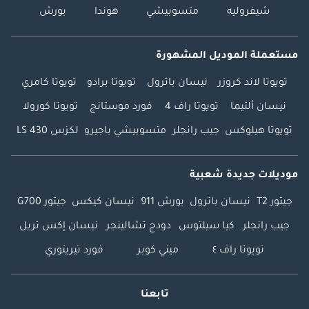
شيفروليه
متسوبيشي
هوندا
بورش
مستعملة الموديل المشهورة
تويوتا لاند كروزر
نيسان باترول
تويوتا برادو
تويوتا كامري
نيسان ألتيما
تويوتا راف 4
فورد موستانج
تويوتا كورولا
تويوتا هيلوكس
جيب رانجلر
متسوبيشي باجيرو
لكزس LS 430
موديلات جديدة شعبية
جيتور T2
نيسان باترول
بورش 911
نيسان كيكس
جيتور G700
جيب رانجلر
كيا سيلتوس
دودج تشالينجر
نيسان إكس تريل
تويوتا راف ٤
ميني كوبر
فورد تيريتوري
تابعنا