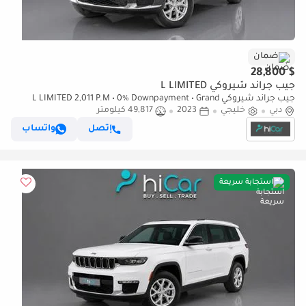
ضمان
$ 28,800
جيب جراند شيروكي L LIMITED
جيب جراند شيروكي L LIMITED 2,011 P.M • 0% Downpayment • Grand
دبي
خليجي
2023
Cherokee L Limited • 1 Year Warranty
49,817 كيلومتر
إتصل
واتساب
استجابة سريعة