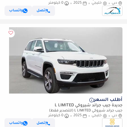
دبي
خليجي
2025
0 كيلومتر
Limited Plus Luxury V6 3.6L 4X4 2025 GCC Без пробега
إتصل
واتساب
أطلب السعر
جديدة جيب جراند شيروكي L LIMITED
جيب جراند شيروكي L LIMITED (للتصدير فقط)
دبي
خليجي
2025
0 كيلومتر
إتصل
واتساب