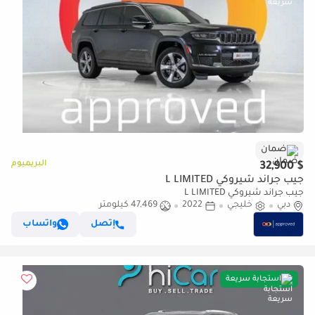
ضمان
البريميوم
$ 32,900
جيب جراند شيروكي L LIMITED
جيب جراند شيروكي L LIMITED
دبي
خليجي
2022
47,469 كيلومتر
إتصل
واتساب
استجابة سريعة