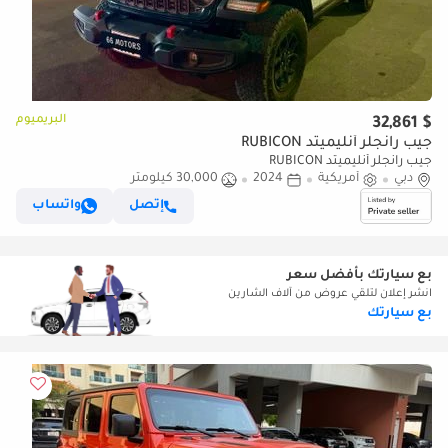
البريميوم
$ 32,861
جيب رانجلر أنليميتد RUBICON
جيب رانجلر أنليميتد RUBICON
دبي
أمريكية
2024
30,000 كيلومتر
إتصل
واتساب
بع سيارتك بأفضل سعر
انشر إعلان لتلقي عروض من آلاف الشارين
بع سيارتك