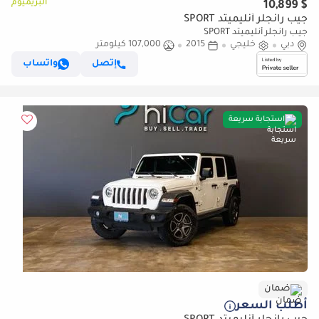
البريميوم
$ 10,899
جيب رانجلر أنليميتد SPORT
جيب رانجلر أنليميتد SPORT
دبي
خليجي
2015
107,000 كيلومتر
إتصل
واتساب
استجابة سريعة
ضمان
أطلب السعر