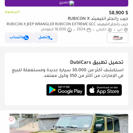
حصري
البريميوم
$ 58,900
جيب رانجلر أنليميتد RUBICON X
جيب رانجلر أنليميتد RUBICON X JEEP WRANGLER RUBICON EXTREME GCC
دبي
خليجي
2024
16,000 كيلومتر
4-DOORS 2.0L TURBO RADAR FRONT AND REAR CAMERA OFF ROAD+
إتصل
واتساب
تحميل تطبيق
DubiCars
استكشف أكثر من 30،000 سيارة جديدة ومستعملة للبيع
في الإمارات من أكثر من 350 وكيل معتمد.