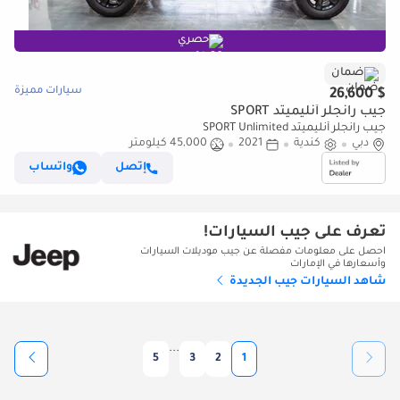
حصري
ضمان
سيارات مميزة
$ 26,600
جيب رانجلر أنليميتد SPORT
جيب رانجلر أنليميتد SPORT Unlimited
دبي
كندية
2021
45,000 كيلومتر
إتصل
واتساب
تعرف على جيب السيارات!
احصل على معلومات مفصلة عن جيب موديلات السيارات
وأسعارها في الإمارات
شاهد السيارات جيب الجديدة
...
5
3
2
1