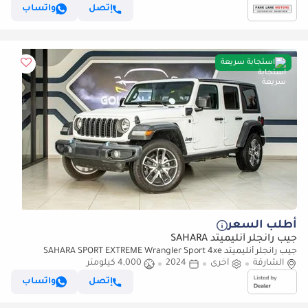
إتصل
واتساب
استجابة سريعة
أطلب السعر
جيب رانجلر أنليميتد SAHARA
جيب رانجلر أنليميتد SAHARA SPORT EXTREME Wrangler Sport 4xe
الشارقة
أخرى
2024
4,000 كيلومتر
إتصل
واتساب