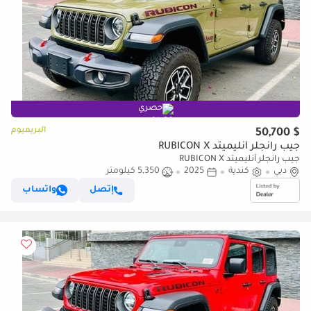
حصري
البريميوم
$ 50,700
جيب رانجلر أنليميتد RUBICON X
جيب رانجلر أنليميتد RUBICON X
دبي
كندية
2025
5,350 كيلومتر
إتصل
واتساب