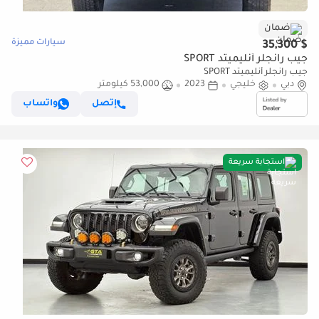
ضمان
سيارات مميزة
$ 35,300
جيب رانجلر أنليميتد SPORT
جيب رانجلر أنليميتد SPORT
دبي
خليجي
2023
53,000 كيلومتر
إتصل
واتساب
استجابة سريعة