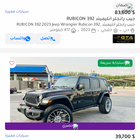
ضمان
سيارات مميزة
$ 83,600
جيب رانجلر أنليميتد RUBICON 392
جيب رانجلر أنليميتد RUBICON 392 2023 Jeep Wrangler Rubicon 392,
دبي
خليجي
2023
417 كيلومتر
Feb/2027 JEEP Warranty, Excellent Condition, GCC
إتصل
واتساب
استجابة سريعة
حصري
سيارات مميزة
$ 39,700