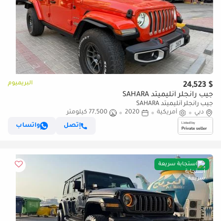
البريميوم
$ 24,523
جيب رانجلر أنليميتد SAHARA
جيب رانجلر أنليميتد SAHARA
دبي
أمريكية
2020
77,500 كيلومتر
إتصل
واتساب
استجابة سريعة