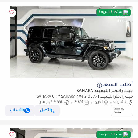
استجابة سريعة
أطلب السعر
جيب رانجلر أنليميتد SAHARA
جيب رانجلر أنليميتد SAHARA CITY SAHARA 4Xe 2.0L A/T
الشارقة
أخرى
2024
9,550 كيلومتر
إتصل
واتساب
استجابة سريعة