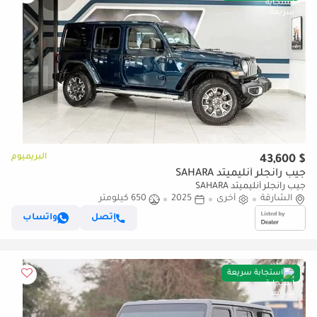
البريميوم
$ 43,600
جيب رانجلر أنليميتد SAHARA
جيب رانجلر أنليميتد SAHARA
الشارقة
أخرى
2025
650 كيلومتر
إتصل
واتساب
استجابة سريعة