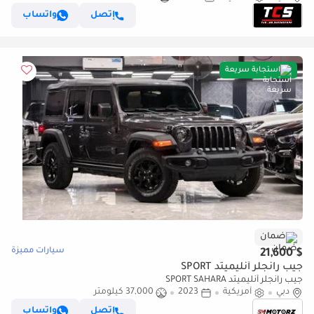
إتصل
واتساب
استجابة سريعة
ضمان
سيارات مميزة
$ 21,600
جيب رانجلر أنليميتد SPORT
جيب رانجلر أنليميتد SPORT SAHARA
دبي
أمريكية
2023
37,000 كيلومتر
إتصل
واتساب