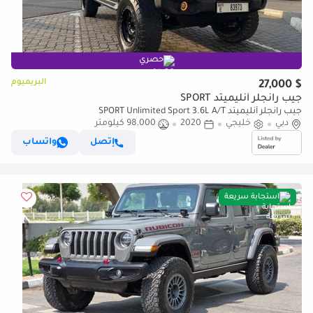
حصري
البريميوم
$ 27,000
جيب رانجلر أنليميتد SPORT
جيب رانجلر أنليميتد SPORT Unlimited Sport 3.6L A/T
دبي
خليجي
2020
98,000 كيلومتر
إتصل
واتساب
استجابة سريعة