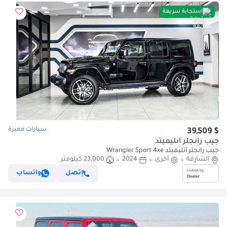
استجابة سريعة
سيارات مميزة
$ 39,509
جيب رانجلر أنليميتد
جيب رانجلر أنليميتد Wrangler Sport 4xe
الشارقة
أخرى
2024
23,000 كيلومتر
إتصل
واتساب