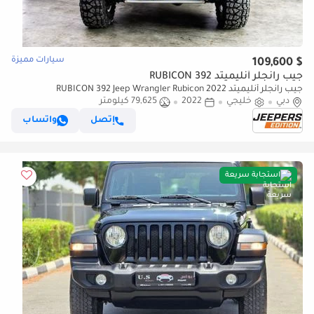
سيارات مميزة
$ 109,600
جيب رانجلر أنليميتد RUBICON 392
جيب رانجلر أنليميتد RUBICON 392 Jeep Wrangler Rubicon 2022
دبي
خليجي
2022
79,625 كيلومتر
إتصل
واتساب
استجابة سريعة