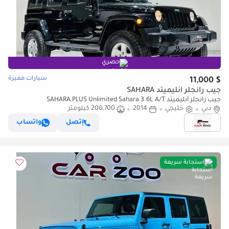
حصري
سيارات مميزة
$ 11,000
جيب رانجلر أنليميتد SAHARA
جيب رانجلر أنليميتد SAHARA PLUS Unlimited Sahara 3.6L A/T
دبي
خليجي
2014
200,700 كيلومتر
إتصل
واتساب
استجابة سريعة