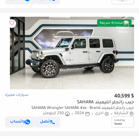
استجابة سريعة
سيارات مميزة
$ 40,599
جيب رانجلر أنليميتد SAHARA
جيب رانجلر أنليميتد SAHARA Wrangler SAHARA 4xe - Brand
الشارقة
أخرى
2024
250 كيلومتر
إتصل
واتساب