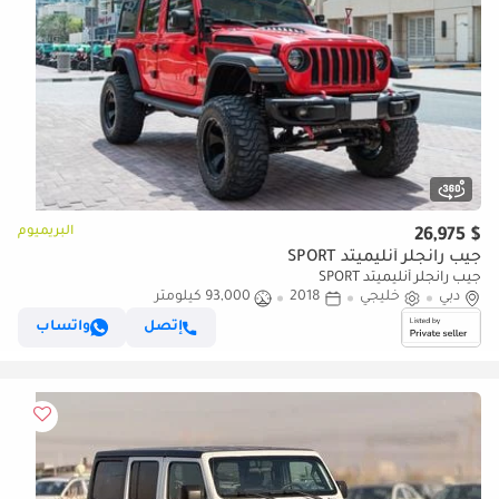
البريميوم
$ 26,975
جيب رانجلر أنليميتد SPORT
جيب رانجلر أنليميتد SPORT
دبي
خليجي
2018
93,000 كيلومتر
إتصل
واتساب