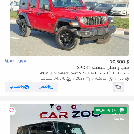
سيارات مميزة
$ 20,300
جيب رانجلر أنليميتد SPORT
جيب رانجلر أنليميتد SPORT Unlimited Sport S 2.0L A/T
دبي
أمريكية
2022
84,578 كيلومتر
إتصل
واتساب
استجابة سريعة