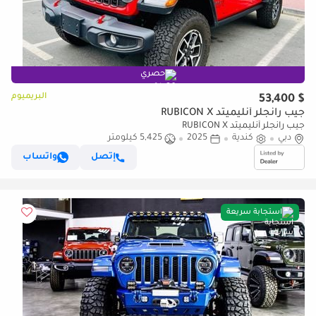
حصري
البريميوم
$ 53,400
جيب رانجلر أنليميتد RUBICON X
جيب رانجلر أنليميتد RUBICON X
دبي
كندية
2025
5,425 كيلومتر
إتصل
واتساب
استجابة سريعة