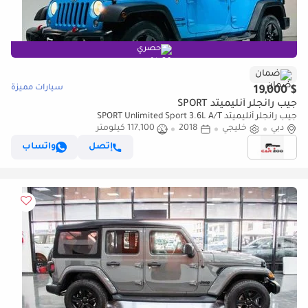
حصري
ضمان
سيارات مميزة
$ 19,000
جيب رانجلر أنليميتد SPORT
جيب رانجلر أنليميتد SPORT Unlimited Sport 3.6L A/T
دبي
خليجي
2018
117,100 كيلومتر
إتصل
واتساب