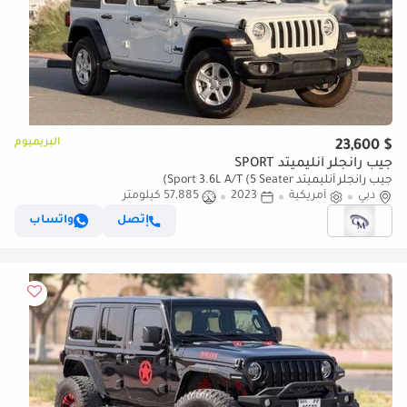
البريميوم
$ 23,600
جيب رانجلر أنليميتد SPORT
جيب رانجلر أنليميتد Sport 3.6L A/T (5 Seater)
دبي
أمريكية
2023
57,885 كيلومتر
إتصل
واتساب