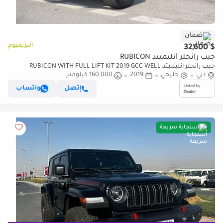
ضمان
البريميوم
$ 32,600
جيب رانجلر أنليميتد RUBICON
جيب رانجلر أنليميتد RUBICON WITH FULL LIFT KIT 2019 GCC WELL
دبي
خليجي
2019
160,000 كيلومتر
MAINTAINED SINGLE OWNER IN MINT CONDITION
إتصل
واتساب
استجابة سريعة