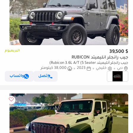
البريميوم
$ 39,500
جيب رانجلر أنليميتد RUBICON
جيب رانجلر أنليميتد Rubicon 3.6L A/T (5 Seater)
دبي
خليجي
2023
38,000 كيلومتر
إتصل
واتساب