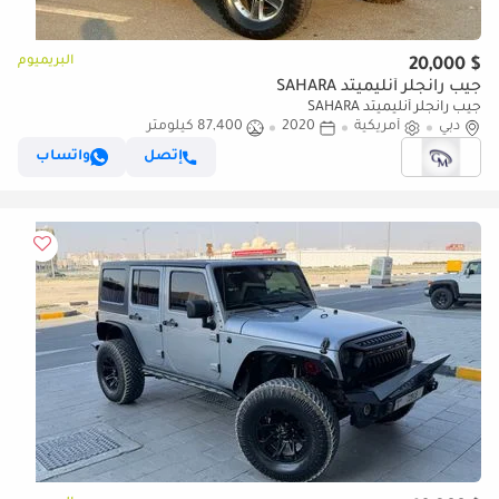
البريميوم
$ 20,000
جيب رانجلر أنليميتد SAHARA
جيب رانجلر أنليميتد SAHARA
دبي
أمريكية
2020
87,400 كيلومتر
إتصل
واتساب