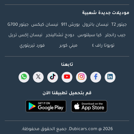
موديلات جديدة شعبية
جيتور T2
نيسان باترول
بورش 911
نيسان كيكس
جيتور G700
جيب رانجلر
كيا سيلتوس
دودج تشالينجر
نيسان إكس تريل
تويوتا راف ٤
ميني كوبر
فورد تيريتوري
تابعنا
قم بتحميل تطبيقنا الآن
Dubicars.com @ 2026. جميع الحقوق محفوظة.