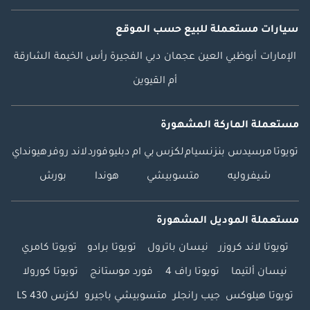
سيارات مستعملة
للبيع
حسب الموقع
الإمارات
أبوظبي
العين
عجمان
دبي
الفجيرة
رأس الخيمة
الشارقة
أم القيوين
مستعملة الماركة المشهورة
تويوتا
مرسيدس بنز
نسيام
لكزس
بي ام دبليو
فورد
لاند روفر
هيونداي
شيفروليه
متسوبيشي
هوندا
بورش
مستعملة الموديل المشهورة
تويوتا لاند كروزر
نيسان باترول
تويوتا برادو
تويوتا كامري
نيسان ألتيما
تويوتا راف 4
فورد موستانج
تويوتا كورولا
تويوتا هيلوكس
جيب رانجلر
متسوبيشي باجيرو
لكزس LS 430