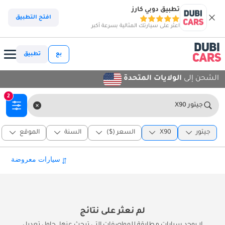
تطبيق دوبي كارز
افتح التطبيق
اعثر على سيارتك المثالية بسرعة أكبر
بع
تطبيق
الشحن إلى
الولايات المتحدة
2
جيتور X90
جيتور
X90
السعر ($)
السنة
الموقع
لم نعثر على نتائج