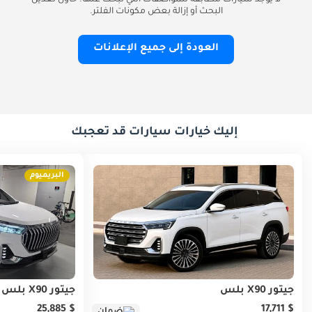
لا يوجد سيارات مطابقة للمواصفات التي تبحث عنها. حاول تعديل
البحث أو إزالة بعض مكونات الفلتر.
العودة إلى جميع الإعلانات
إليك خيارات سيارات قد تعجبك
البريميوم
جيتور X90 بلس
جيتور X90 بلس
$ 25,885
$ 17,711
ضمان