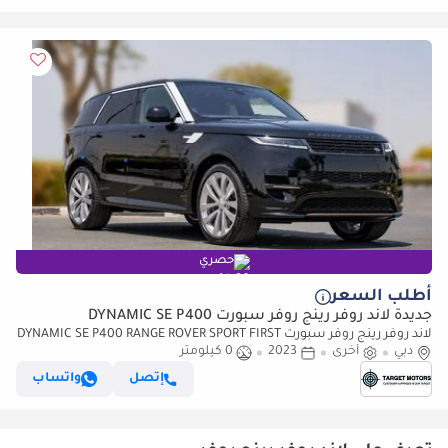
حصري
أطلب السعر
جديدة لاند روفر رينج روفر سبورت DYNAMIC SE P400
لاند روفر رينج روفر سبورت DYNAMIC SE P400 RANGE ROVER SPORT FIRST
دبي
أخرى
EDITION P530 AT MY2023
2023
0 كيلومتر
إتصل
واتساب