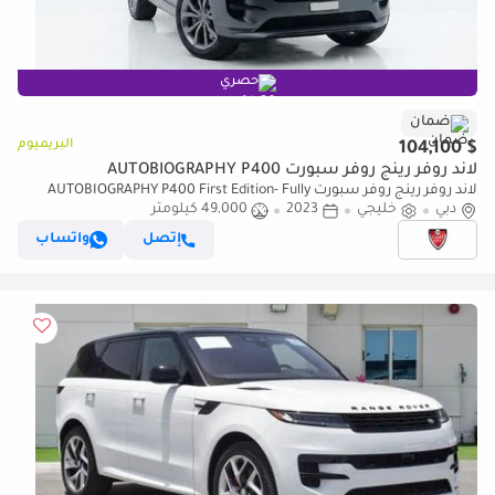
حصري
ضمان
البريميوم
$ 104,100
لاند روفر رينج روفر سبورت AUTOBIOGRAPHY P400
لاند روفر رينج روفر سبورت AUTOBIOGRAPHY P400 First Edition- Fully
دبي
خليجي
2023
agency maintained- under warranty
49,000 كيلومتر
إتصل
واتساب