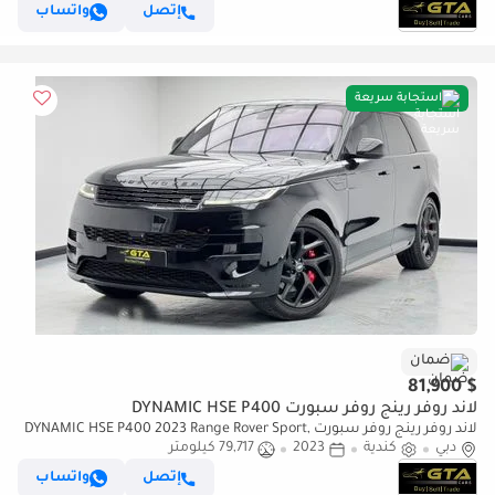
إتصل
واتساب
استجابة سريعة
ضمان
$ 81,900
لاند روفر رينج روفر سبورت DYNAMIC HSE P400
لاند روفر رينج روفر سبورت DYNAMIC HSE P400 2023 Range Rover Sport,
دبي
كندية
2023
79,717 كيلومتر
Service History, 1 Year Warranty, Clean Tit
إتصل
واتساب