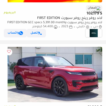
ضمان
البريميوم
$ 102,179
لاند روفر رينج روفر سبورت FIRST EDITION
لاند روفر رينج روفر سبورت FIRST EDITION GCC specs 5,391.00 monthly
دبي
خليجي
2023
54,400 كيلومتر
إتصل
واتساب