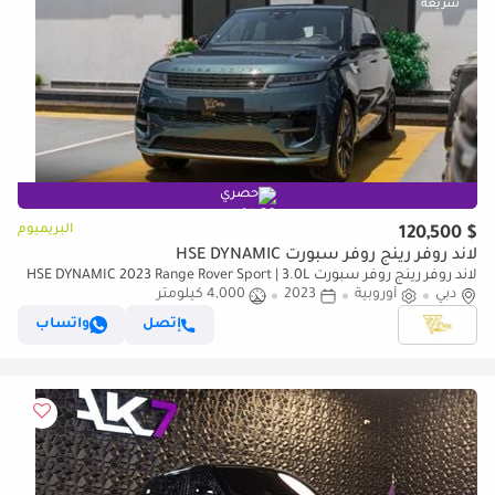
حصري
البريميوم
$ 120,500
لاند روفر رينج روفر سبورت HSE DYNAMIC
لاند روفر رينج روفر سبورت HSE DYNAMIC 2023 Range Rover Sport | 3.0L
دبي
أوروبية
2023
Mild Hybrid | AWD | European Specs
4,000 كيلومتر
إتصل
واتساب