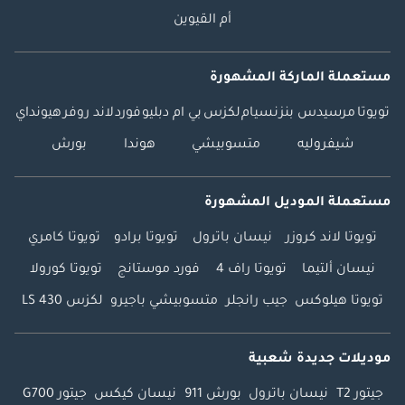
أم القيوين
مستعملة الماركة المشهورة
تويوتا
مرسيدس بنز
نسيام
لكزس
بي ام دبليو
فورد
لاند روفر
هيونداي
شيفروليه
متسوبيشي
هوندا
بورش
مستعملة الموديل المشهورة
تويوتا لاند كروزر
نيسان باترول
تويوتا برادو
تويوتا كامري
نيسان ألتيما
تويوتا راف 4
فورد موستانج
تويوتا كورولا
تويوتا هيلوكس
جيب رانجلر
متسوبيشي باجيرو
لكزس LS 430
موديلات جديدة شعبية
جيتور T2
نيسان باترول
بورش 911
نيسان كيكس
جيتور G700