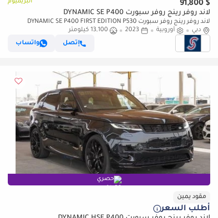
البريميوم
$ 91,800
لاند روفر رينج روفر سبورت DYNAMIC SE P400
لاند روفر رينج روفر سبورت DYNAMIC SE P400 FIRST EDITION P530
دبي
أوروبية
2023
13,100 كيلومتر
إتصل
واتساب
حصري
مقود يمين
أطلب السعر