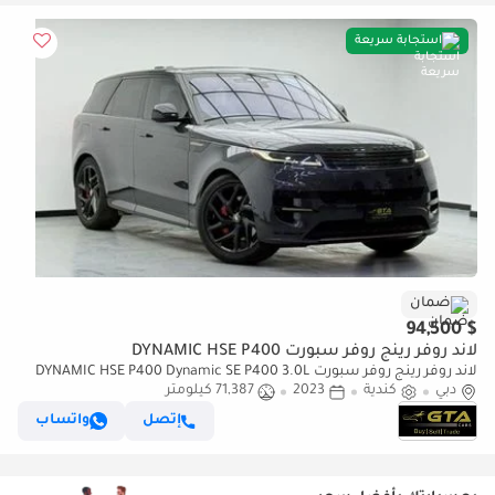
استجابة سريعة
ضمان
$ 94,500
لاند روفر رينج روفر سبورت DYNAMIC HSE P400
لاند روفر رينج روفر سبورت DYNAMIC HSE P400 Dynamic SE P400 3.0L
دبي
كندية
2023
71,387 كيلومتر
2023 Range Rover Sport ,Warranty ,Excellent Condition ,Canadia
إتصل
واتساب