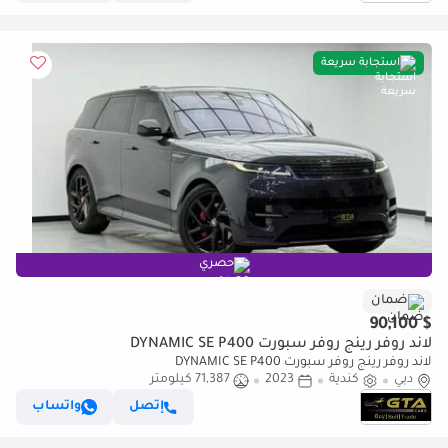
استجابة سريعة
حصري
ضمان
$ 90,100
لاند روفر رينج روفر سبورت DYNAMIC SE P400
لاند روفر رينج روفر سبورت DYNAMIC SE P400
دبي
كندية
2023
71,387 كيلومتر
إتصل
واتساب