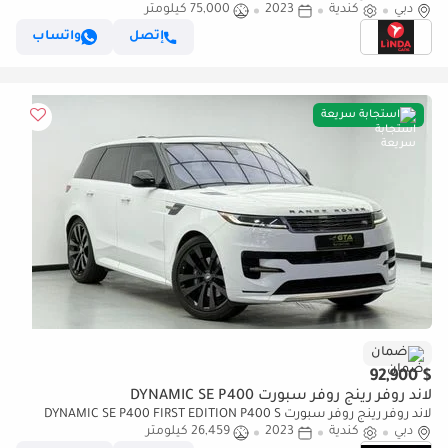
دبي
كندية
2023
Edition 2023 Canadian specs | Warranty
75,000 كيلومتر
إتصل
واتساب
استجابة سريعة
ضمان
$ 92,900
لاند روفر رينج روفر سبورت DYNAMIC SE P400
لاند روفر رينج روفر سبورت DYNAMIC SE P400 FIRST EDITION P400 S
دبي
كندية
2023
26,459 كيلومتر
P400 3.0L 2023 RANGE ROVER SPORT P400 DYNAMIC S, Warranty, Serv