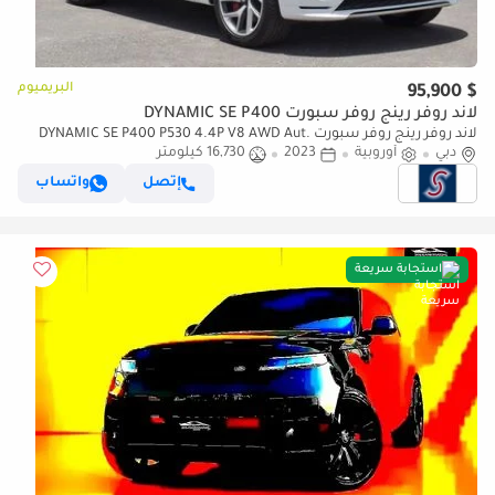
البريميوم
$ 95,900
لاند روفر رينج روفر سبورت DYNAMIC SE P400
لاند روفر رينج روفر سبورت DYNAMIC SE P400 P530 4.4P V8 AWD Aut.
دبي
أوروبية
2023
16,730 كيلومتر
(For Local Sales plus 10% for Customs & VAT)
إتصل
واتساب
استجابة سريعة