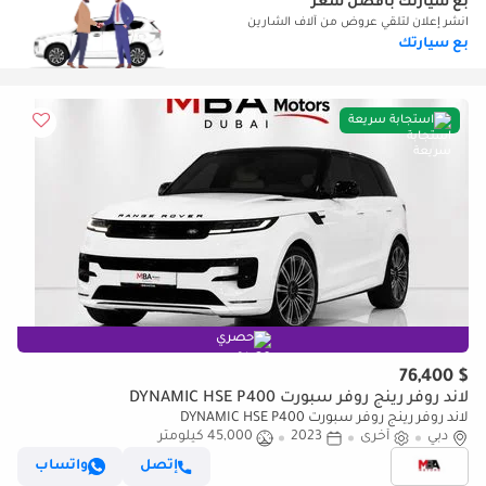
بع سيارتك بأفضل سعر
انشر إعلان لتلقي عروض من آلاف الشارين
بع سيارتك
استجابة سريعة
حصري
$ 76,400
لاند روفر رينج روفر سبورت DYNAMIC HSE P400
لاند روفر رينج روفر سبورت DYNAMIC HSE P400
دبي
أخرى
2023
45,000 كيلومتر
إتصل
واتساب