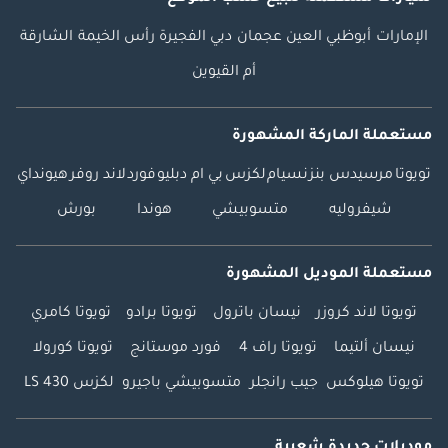
الإمارات
أبوظبي
العين
عجمان
دبي
الفجيرة
رأس الخيمة
الشارقة
أم القيوين
مستعملة الماركة المشهورة
تويوتا
مرسيدس بنز
نسيام
لكزس
بي ام دبليو
فورد
لاند روفر
هيونداي
شيفروليه
متسوبيشي
هوندا
بورش
مستعملة الموديل المشهورة
تويوتا لاند كروزر
نيسان باترول
تويوتا برادو
تويوتا كامري
نيسان ألتيما
تويوتا راف 4
فورد موستانج
تويوتا كورولا
تويوتا هيلوكس
جيب رانجلر
متسوبيشي باجيرو
لكزس LS 430