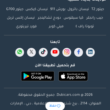
موديلات جديدة شعبية
جيتور T2
نيسان باترول
بورش 911
نيسان كيكس
جيتور G700
جيب رانجلر
كيا سيلتوس
دودج تشالينجر
نيسان إكس تريل
تويوتا راف ٤
ميني كوبر
فورد تيريتوري
تابعنا
قم بتحميل تطبيقنا الآن
Dubicars.com @ 2026. جميع الحقوق محفوظة.
العنوان: 2114 ، برج شذى ، المدينة الإعلامية ، دبي ، الإمارات
حفظ