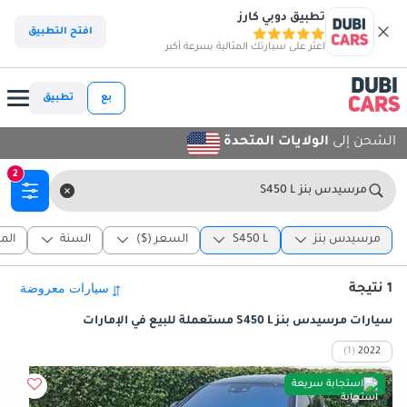
تطبيق دوبي كارز
افتح التطبيق
اعثر على سيارتك المثالية بسرعة أكبر
بع
تطبيق
الشحن إلى
الولايات المتحدة
2
مرسيدس بنز S450 L
مرسيدس بنز
S450 L
السعر ($)
السنة
الم
1 نتيجة
سيارات مرسيدس بنز S450 L مستعملة للبيع في الإمارات
(1)
2022
استجابة سريعة