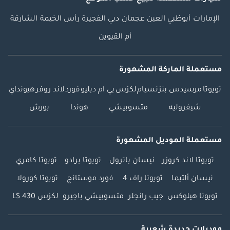
الإمارات
أبوظبي
العين
عجمان
دبي
الفجيرة
رأس الخيمة
الشارقة
أم القيوين
مستعملة الماركة المشهورة
تويوتا
مرسيدس بنز
نسيام
لكزس
بي ام دبليو
فورد
لاند روفر
هيونداي
شيفروليه
متسوبيشي
هوندا
بورش
مستعملة الموديل المشهورة
تويوتا لاند كروزر
نيسان باترول
تويوتا برادو
تويوتا كامري
نيسان ألتيما
تويوتا راف 4
فورد موستانج
تويوتا كورولا
تويوتا هيلوكس
جيب رانجلر
متسوبيشي باجيرو
لكزس LS 430