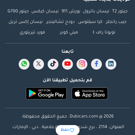
موديلات جديدة شعبية
جيتور T2
نيسان باترول
بورش 911
نيسان كيكس
جيتور G700
جيب رانجلر
كيا سيلتوس
دودج تشالينجر
نيسان إكس تريل
تويوتا راف ٤
ميني كوبر
فورد تيريتوري
تابعنا
قم بتحميل تطبيقنا الآن
Dubicars.com @ 2026. جميع الحقوق محفوظة.
العنوان: 2114 ، برج شذى ، المدينة الإعلامية ، دبي ، الإمارات
حفظ