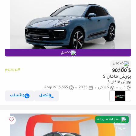
حصري
ضمان
البريميوم
$ 90,100
بورش ماكان S
بورش ماكان S
دبي
خليجي
2025
15,565 كيلومتر
إتصل
واتساب
استجابة سريعة