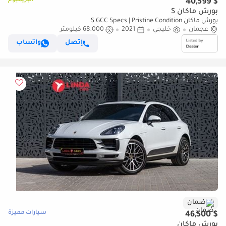
البريميوم
$ 40,599
بورش ماكان S
بورش ماكان S GCC Specs | Pristine Condition
عجمان
خليجي
2021
68,000 كيلومتر
إتصل
واتساب
ضمان
سيارات مميزة
$ 46,500
بورش ماكان