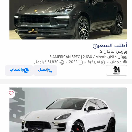
أطلب السعر
بورش ماكان S
بورش ماكان S AMERICAN SPEC | 2,630 / Month
عجمان
أمريكية
2022
61,830 كيلومتر
إتصل
واتساب