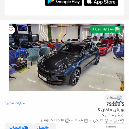
استجابة سريعة
ضمان
سيارات مميزة
$ 79,200
بورش ماكان S
بورش ماكان S
دبي
خليجي
2024
11,500 كيلومتر
إتصل
واتساب