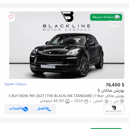
استجابة سريعة
سيارات مميزة
$ 76,400
بورش ماكان S
بورش ماكان S BUY NOW, PAY 2027 | THE BLACKLINE STANDARD | 1 Year
دبي
خليجي
Blackline Warranty, GCC
2024
40,107 كيلومتر
إتصل
واتساب