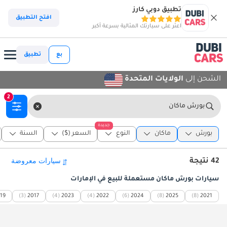
تطبيق دوبي كارز
افتح التطبيق
اعثر على سيارتك المثالية بسرعة أكبر
بع
تطبيق
الشحن إلى
الولايات المتحدة
2
بورش ماكان
جديدة
بورش
ماكان
النوع
السعر ($)
السنة
42 نتيجة
سيارات بورش ماكان مستعملة للبيع في الإمارات
19
(3)
2017
(4)
2023
(4)
2022
(6)
2024
(8)
2025
(8)
2021