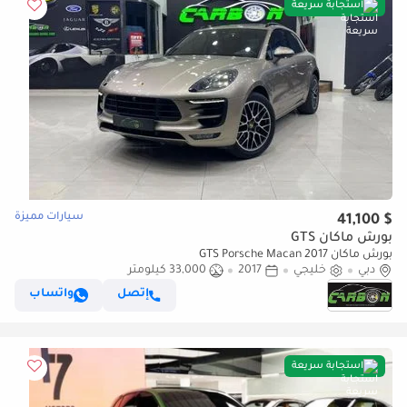
استجابة سريعة
سيارات مميزة
$ 41,100
بورش ماكان GTS
بورش ماكان GTS Porsche Macan 2017
دبي
خليجي
2017
33,000 كيلومتر
إتصل
واتساب
استجابة سريعة