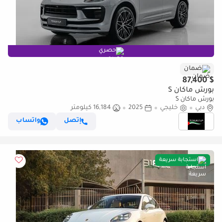
حصري
ضمان
$ 87,400
بورش ماكان S
بورش ماكان S
دبي
خليجي
2025
16,184 كيلومتر
إتصل
واتساب
استجابة سريعة