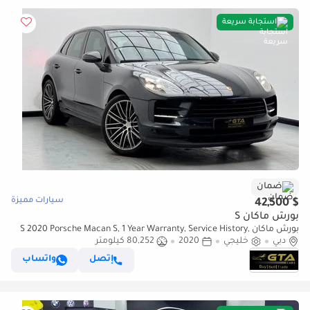
استجابة سريعة
ضمان
سيارات مميزة
$ 42,500
بورش ماكان S
بورش ماكان S 2020 Porsche Macan S, 1 Year Warranty, Service History,
دبي
خليجي
Excellent Condition, GCC
2020
80,252 كيلومتر
إتصل
واتساب