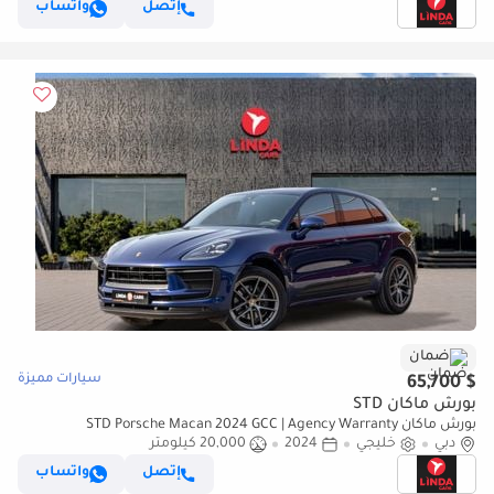
إتصل
واتساب
ضمان
سيارات مميزة
$ 65,700
بورش ماكان STD
بورش ماكان STD Porsche Macan 2024 GCC | Agency Warranty
دبي
خليجي
2024
20,000 كيلومتر
إتصل
واتساب