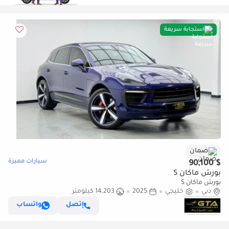
استجابة سريعة
ضمان
سيارات مميزة
$ 90,100
بورش ماكان S
بورش ماكان S
دبي
خليجي
2025
14,203 كيلومتر
إتصل
واتساب