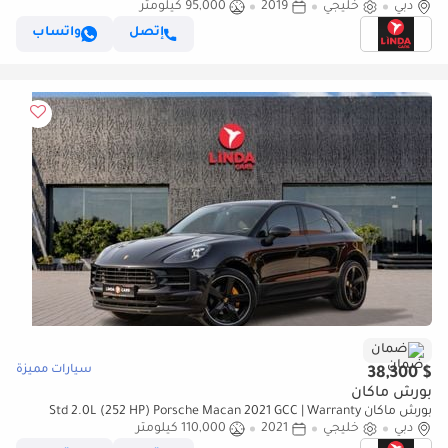
دبي
خليجي
2019
95,000 كيلومتر
إتصل
واتساب
ضمان
سيارات مميزة
$ 38,300
بورش ماكان
بورش ماكان Std 2.0L (252 HP) Porsche Macan 2021 GCC | Warranty
دبي
خليجي
2021
110,000 كيلومتر