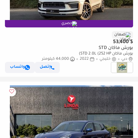
حصري
ضمان
$ 53,400
بورش ماكان STD
بورش ماكان STD 2.0L (252 HP)
دبي
خليجي
2022
44,000 كيلومتر
إتصل
واتساب