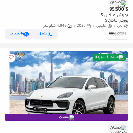
ضمان
$ 95,600
بورش ماكان S
بورش ماكان S
دبي
خليجي
2026
4,949 كيلومتر
إتصل
واتساب
استجابة سريعة
حصري
ضمان