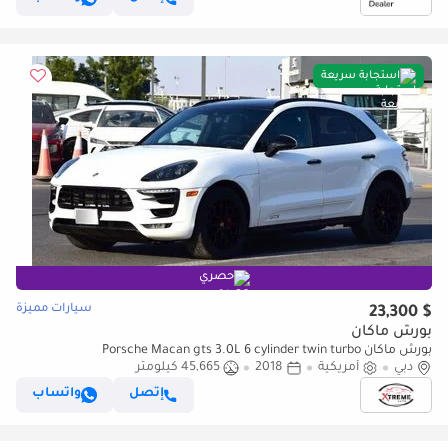
استجابة سريعة
حصري
سيارات مميزة
$ 23,300
بورش ماكان
بورش ماكان Porsche Macan gts 3.0L 6 cylinder twin turbo
دبي
أمريكية
2018
45,665 كيلومتر
إتصل
واتساب