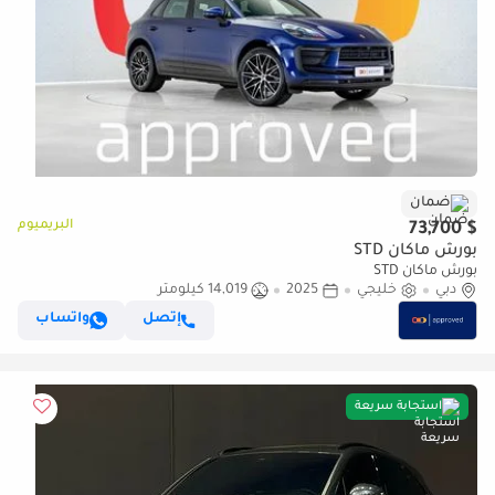
ضمان
البريميوم
$ 73,700
بورش ماكان STD
بورش ماكان STD
دبي
خليجي
2025
14,019 كيلومتر
إتصل
واتساب
استجابة سريعة