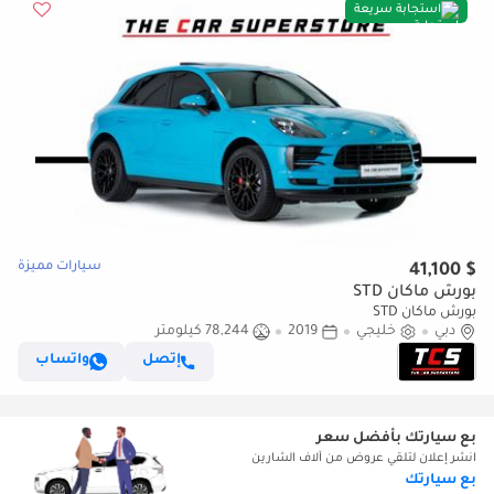
استجابة سريعة
سيارات مميزة
$ 41,100
بورش ماكان STD
بورش ماكان STD
دبي
خليجي
2019
78,244 كيلومتر
إتصل
واتساب
بع سيارتك بأفضل سعر
انشر إعلان لتلقي عروض من آلاف الشارين
بع سيارتك