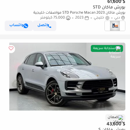
$ 61,600
بورش ماكان STD
بورش ماكان STD Porsche Macan 2023 مواصفات خليجية
دبي
خليجي
2023
75,000 كيلومتر
إتصل
واتساب
استجابة سريعة
ضمان
$ 43,600