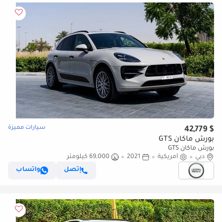
سيارات مميزة
$ 42,779
بورش ماكان GTS
بورش ماكان GTS
دبي
أمريكية
2021
69,000 كيلومتر
إتصل
واتساب