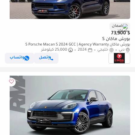
ضمان
$ 73,900
بورش ماكان S
بورش ماكان S Porsche Macan S 2024 GCC | Agency Warranty
دبي
خليجي
2024
25,000 كيلومتر
إتصل
واتساب