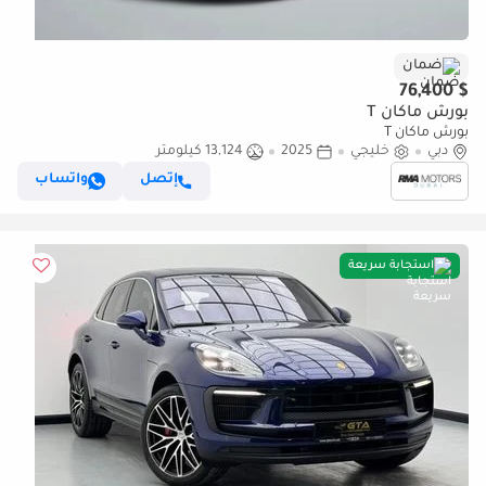
ضمان
$ 76,400
بورش ماكان T
بورش ماكان T
دبي
خليجي
2025
13,124 كيلومتر
إتصل
واتساب
استجابة سريعة