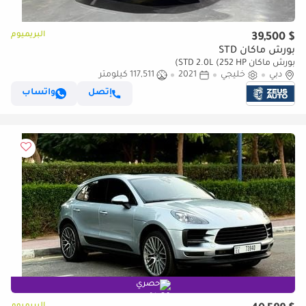
البريميوم
$ 39,500
بورش ماكان STD
بورش ماكان STD 2.0L (252 HP)
دبي
خليجي
2021
117,511 كيلومتر
إتصل
واتساب
حصري