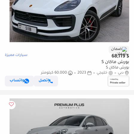
ضمان
سيارات مميزة
$ 68,119
بورش ماكان S
بورش ماكان S
دبي
خليجي
2023
60,000 كيلومتر
إتصل
واتساب