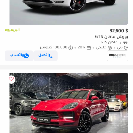
البريميوم
$ 32,600
بورش ماكان GTS
بورش ماكان GTS
دبي
خليجي
2017
100,000 كيلومتر
إتصل
واتساب