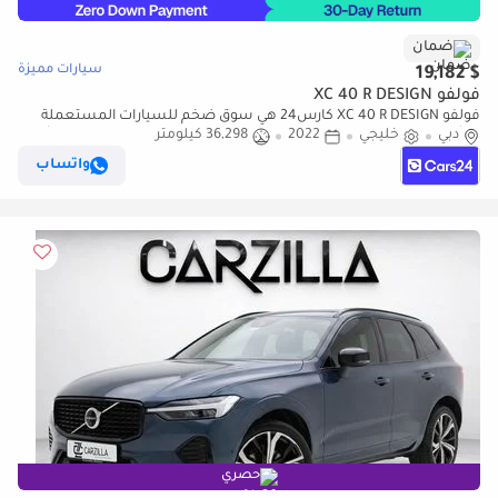
ضمان
سيارات مميزة
$ 19,182
فولفو XC 40 R DESIGN
فولفو XC 40 R DESIGN كارس24 هي سوق ضخم للسيارات المستعملة
دبي
خليجي
2022
36,298 كيلومتر
موثوق ومضمون ٪كارس24 هي سوق ضخم للسيارات المستعملة موثوق
ومضمون
واتساب
حصري