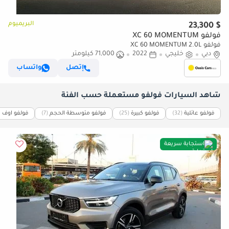
البريميوم
$ 23,300
فولفو XC 60 MOMENTUM
فولفو XC 60 MOMENTUM 2.0L
دبي
خليجي
2022
71,000 كيلومتر
إتصل
واتساب
شاهد السيارات فولفو مستعملة حسب الفئة
فولفو عائلية
(32)
فولفو كبيرة
(25)
فولفو متوسطة الحجم
(7)
فولفو اوف ر
استجابة سريعة