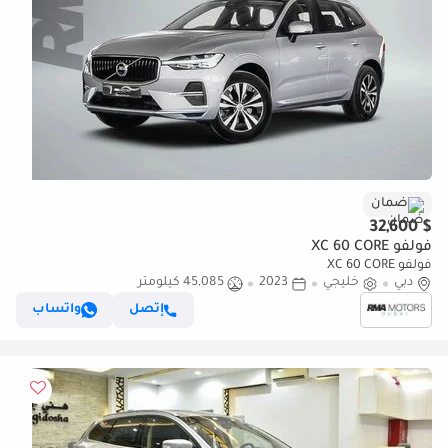
ضمان
$ 32,600
فولفو XC 60 CORE
فولفو XC 60 CORE
دبي
خليجي
2023
45,085 كيلومتر
إتصل
واتساب