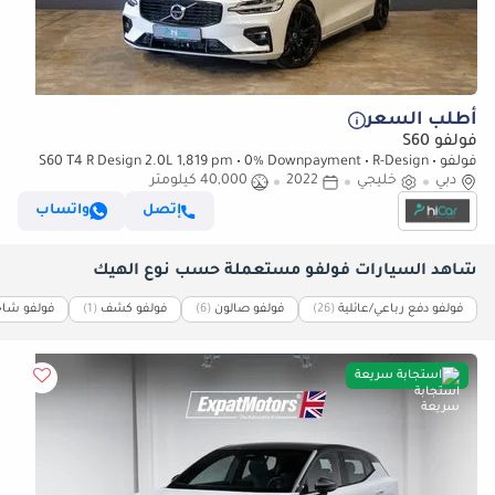
أطلب السعر
فولفو S60
فولفو S60 T4 R Design 2.0L 1,819 pm • 0% Downpayment • R-Design •
دبي
Agency Warranty
خليجي
2022
40,000 كيلومتر
إتصل
واتساب
شاهد السيارات فولفو مستعملة حسب نوع الهيك
فولفو دفع رباعي/عائلية
(26)
فولفو صالون
(6)
فولفو كشف
(1)
فولفو شاح
استجابة سريعة