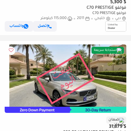
$ 5,300
فولفو C70 PRESTIGE
فولفو C70 PRESTIGE
دبي
خليجي
2011
115,000 كيلومتر
إتصل
واتساب
استجابة سريعة
ضمان
$ 31,879