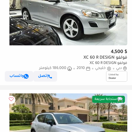
$ 4,500
فولفو XC 60 R DESIGN
فولفو XC 60 R DESIGN
دبي
خليجي
2010
186,000 كيلومتر
إتصل
واتساب
استجابة سريعة