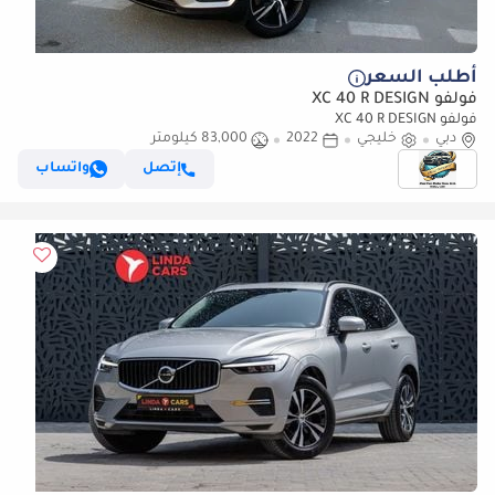
أطلب السعر
فولفو XC 40 R DESIGN
فولفو XC 40 R DESIGN
دبي
خليجي
2022
83,000 كيلومتر
إتصل
واتساب