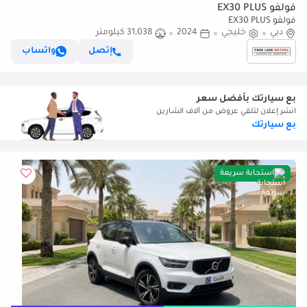
فولفو EX30 PLUS
فولفو EX30 PLUS
دبي
خليجي
2024
31,038 كيلومتر
إتصل
واتساب
بع سيارتك بأفضل سعر
انشر إعلان لتلقي عروض من آلاف الشارين
بع سيارتك
استجابة سريعة