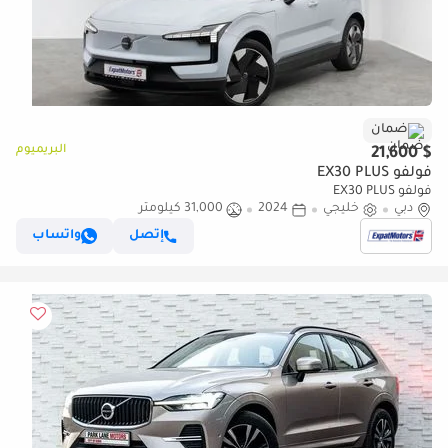
ضمان
البريميوم
$ 21,600
فولفو EX30 PLUS
فولفو EX30 PLUS
دبي
خليجي
2024
31,000 كيلومتر
إتصل
واتساب