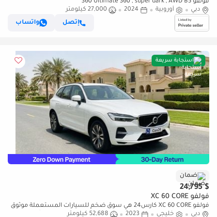
فولفو S60 Ultimate S60 , super dark , AWD B5
دبي
أوروبية
2024
27,000 كيلومتر
إتصل
واتساب
استجابة سريعة
ضمان
$ 24,795
فولفو XC 60 CORE
فولفو XC 60 CORE كارس24 هي سوق ضخم للسيارات المستعملة موثوق
دبي
خليجي
2023
52,688 كيلومتر
ومضمون ٪كارس24 هي سوق ضخم للسيارات المستعملة موثوق