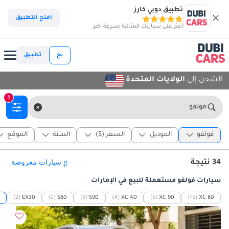
تطبيق دوبي كارز
افتح التطبيق
اعثر على سيارتك المثالية بسرعة أكبر
بع
تطبيق
الشحن إلى
الولايات المتحدة
1
فولفو
فولفو
الموديل
السعر ($)
السنة
الموقع
34 نتيجة
سيارات فولفو مستعملة للبيع في الإمارات
(2)
EX30
(2)
S60
(3)
S90
(4)
XC 40
(5)
XC 90
(15)
XC 60