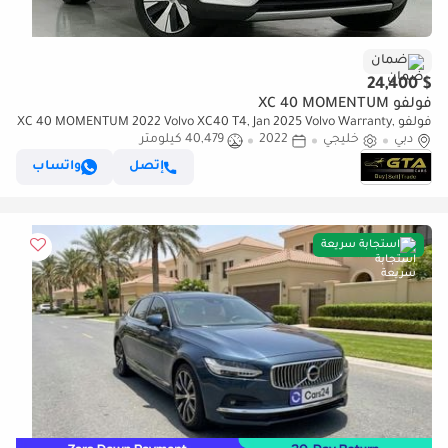
ضمان
$ 24,400
فولفو XC 40 MOMENTUM
فولفو XC 40 MOMENTUM 2022 Volvo XC40 T4, Jan 2025 Volvo Warranty,
دبي
خليجي
2022
Full Volvo Service History, Low Kms, GCC
40,479 كيلومتر
إتصل
واتساب
استجابة سريعة