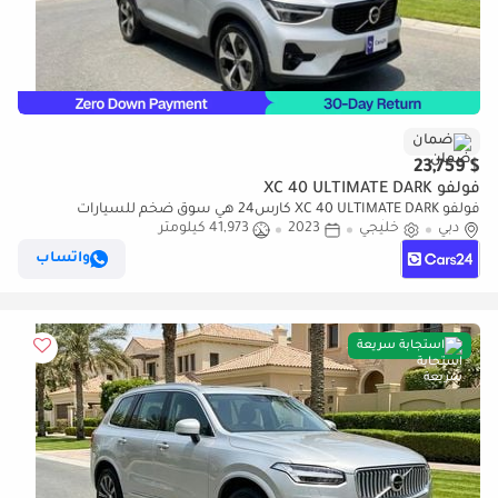
ضمان
$ 23,759
فولفو XC 40 ULTIMATE DARK
فولفو XC 40 ULTIMATE DARK كارس24 هي سوق ضخم للسيارات
دبي
خليجي
2023
41,973 كيلومتر
المستعملة موثوق ومضمون ٪كارس24 هي سوق ضخم للسيارات
المستعملة موثوق ومضمون
واتساب
استجابة سريعة