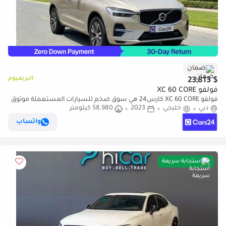
ضمان
البريميوم
$ 23,813
فولفو XC 60 CORE
فولفو XC 60 CORE كارس24 هي سوق ضخم للسيارات المستعملة موثوق
دبي
خليجي
2023
58,980 كيلومتر
ومضمون ٪كارس24 هي سوق ضخم للسيارات المستعملة موثوق
ومضمون
واتساب
استجابة سريعة