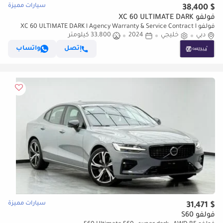
سيارات مميزة
$ 38,400
فولفو XC 60 ULTIMATE DARK
فولفو XC 60 ULTIMATE DARK l Agency Warranty & Service Contract l
دبي
خليجي
AED 2,742 / Monthly
2024
33,800 كيلومتر
إتصل
واتساب
سيارات مميزة
$ 31,471
فولفو S60