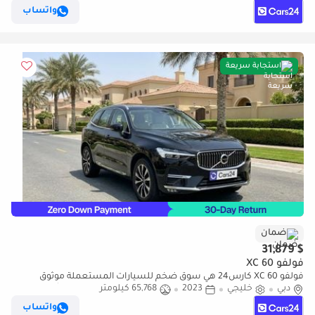
ومضمون
واتساب
استجابة سريعة
ضمان
$ 31,879
فولفو XC 60
فولفو XC 60 كارس24 هي سوق ضخم للسيارات المستعملة موثوق
دبي
خليجي
2023
65,768 كيلومتر
ومضمون ٪كارس24 هي سوق ضخم للسيارات المستعملة موثوق
ومضمون
واتساب