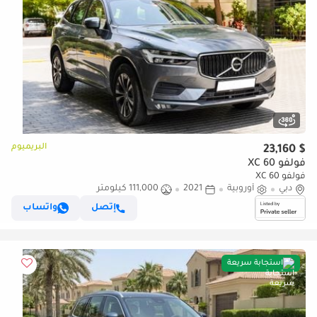
البريميوم
$ 23,160
فولفو XC 60
فولفو XC 60
دبي
أوروبية
2021
111,000 كيلومتر
إتصل
واتساب
استجابة سريعة