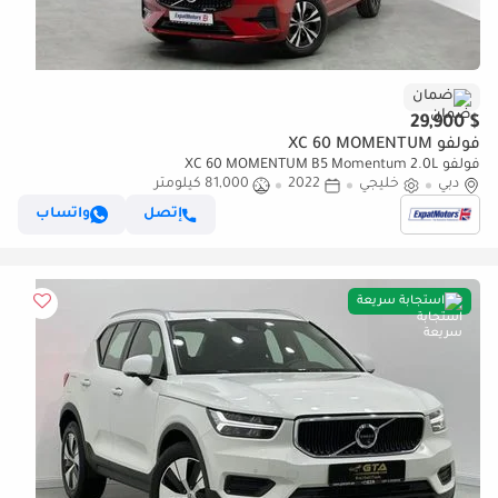
ضمان
$ 29,900
فولفو XC 60 MOMENTUM
فولفو XC 60 MOMENTUM B5 Momentum 2.0L
دبي
خليجي
2022
81,000 كيلومتر
إتصل
واتساب
استجابة سريعة