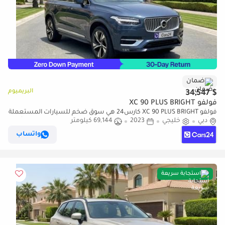
ضمان
البريميوم
$ 34,547
فولفو XC 90 PLUS BRIGHT
فولفو XC 90 PLUS BRIGHT كارس24 هي سوق ضخم للسيارات المستعملة
دبي
خليجي
2023
69,144 كيلومتر
موثوق ومضمون ٪كارس24 هي سوق ضخم للسيارات المستعملة موثوق
ومضمون
واتساب
استجابة سريعة