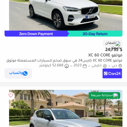
ضمان
$ 24,795
فولفو XC 60 CORE
فولفو XC 60 CORE كارس24 هي سوق ضخم للسيارات المستعملة موثوق
دبي
خليجي
2023
52,688 كيلومتر
ومضمون ٪كارس24 هي سوق ضخم للسيارات المستعملة موثوق
ومضمون
واتساب
استجابة سريعة