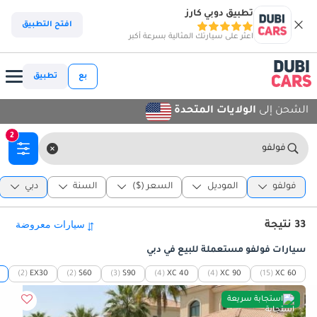
تطبيق دوبي كارز
افتح التطبيق
اعثر على سيارتك المثالية بسرعة أكبر
بع
تطبيق
الشحن إلى
الولايات المتحدة
2
فولفو
فولفو
الموديل
السعر ($)
السنة
دبي
33 نتيجة
سيارات فولفو مستعملة للبيع في دبي
(2)
EX30
(2)
S60
(3)
S90
(4)
XC 40
(4)
XC 90
(15)
XC 60
استجابة سريعة