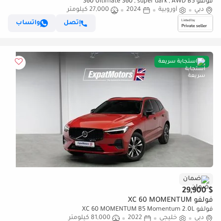
فولفو S60 Ultimate S60 , super dark , AWD B5
دبي
أوروبية
2024
27,000 كيلومتر
إتصل
واتساب
استجابة سريعة
ضمان
$ 29,900
فولفو XC 60 MOMENTUM
فولفو XC 60 MOMENTUM B5 Momentum 2.0L
دبي
خليجي
2022
81,000 كيلومتر