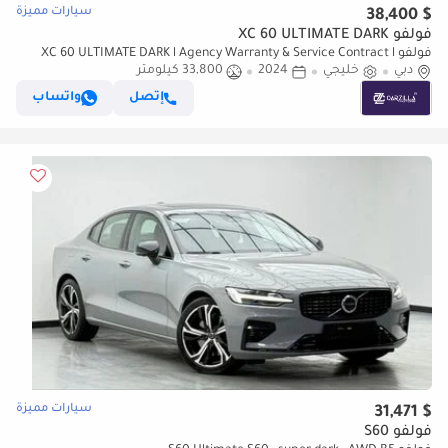
سيارات مميزة
$ 38,400
فولفو XC 60 ULTIMATE DARK
فولفو XC 60 ULTIMATE DARK l Agency Warranty & Service Contract l
دبي
خليجي
AED 2,742 / Monthly
2024
33,800 كيلومتر
إتصل
واتساب
سيارات مميزة
$ 31,471
فولفو S60