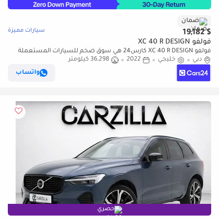
ضمان
سيارات مميزة
$ 19,182
فولفو XC 40 R DESIGN
فولفو XC 40 R DESIGN كارس24 هي سوق ضخم للسيارات المستعملة
دبي
خليجي
2022
36,298 كيلومتر
موثوق ومضمون ٪كارس24 هي سوق ضخم للسيارات المستعملة موثوق
ومضمون
واتساب
حصري