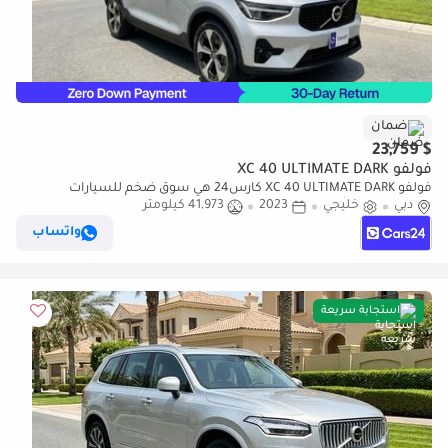
ضمان
$ 23,759
فولفو XC 40 ULTIMATE DARK
فولفو XC 40 ULTIMATE DARK كارس24 هي سوق ضخم للسيارات
دبي
خليجي
2023
41,973 كيلومتر
المستعملة موثوق ومضمون ٪كارس24 هي سوق ضخم للسيارات
المستعملة موثوق ومضمون
واتساب
استجابة سريعة