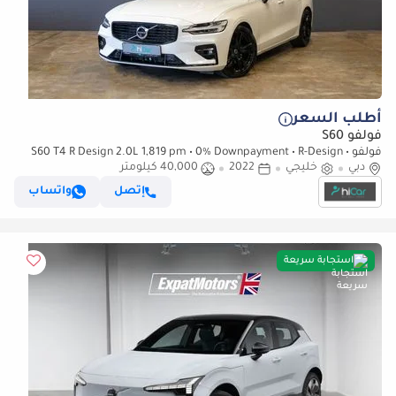
أطلب السعر
فولفو S60
فولفو S60 T4 R Design 2.0L 1,819 pm • 0% Downpayment • R-Design •
دبي
Agency Warranty
خليجي
2022
40,000 كيلومتر
إتصل
واتساب
استجابة سريعة