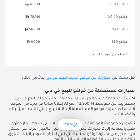
فولفو XC 90
70,700
فولفو XC 40
70,919
فولفو S90
56,000
فولفو S60
9,000
*ابتداءً من متوسط سعر
هل تبحث عن
سيارات من فولفو جديدة للبيع في دبي
بدلاً من ذلك؟
سيارات مستعملة من فولفو للبيع في دبي
اكتشف مجموعة واسعة من سيارات فولفو المستعملة للبيع في دبي،
بسعر يبدأ من متوسط
43,900. مع 33 إعلانًا متاحًا في دبي، من المؤكد
أنك ستجد سيارة فولفو المستعملة المثالية للبيع والتي تناسب ميزانيتك
وتفضيلاتك.
تتضمن مجموعتنا الموثوقة والمتنوعة 31 سيارات التي يبيعها تجار موثوق
حفظ
بهم، بالإضافة إلى 2 سيارات مدرجة للبيع من قبل مالكين أفراد، حتى تتمكن
من العثور على سيارة فولفو المثالية التي تلبي احتياجاتك وميزانيتك. تسوق
بثقة واعثر على سيارة فولفو المناسبة لك اليوم.