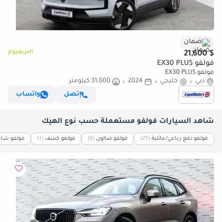
ضمان
البريميوم
$ 21,600
فولفو EX30 PLUS
فولفو EX30 PLUS
دبي
خليجي
2024
31,000 كيلومتر
إتصل
واتساب
شاهد السيارات فولفو مستعملة حسب نوع الهيك
فولفو دفع رباعي/عائلية
(25)
فولفو صالون
(6)
فولفو كشف
(1)
فولفو شاح