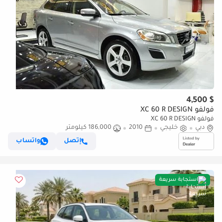
$ 4,500
فولفو XC 60 R DESIGN
فولفو XC 60 R DESIGN
دبي
خليجي
2010
186,000 كيلومتر
إتصل
واتساب
استجابة سريعة