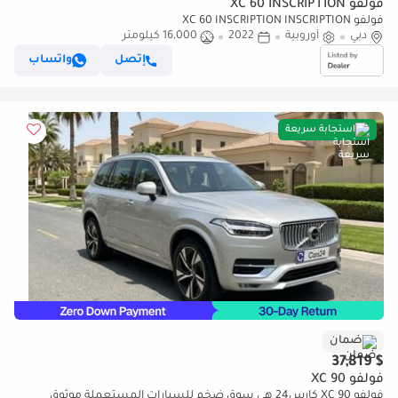
فولفو XC 60 INSCRIPTION
فولفو XC 60 INSCRIPTION INSCRIPTION
دبي
أوروبية
2022
16,000 كيلومتر
إتصل
واتساب
استجابة سريعة
ضمان
$ 37,819
فولفو XC 90
فولفو XC 90 كارس24 هي سوق ضخم للسيارات المستعملة موثوق