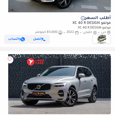
أطلب السعر
فولفو XC 40 R DESIGN
فولفو XC 40 R DESIGN
دبي
خليجي
2022
83,000 كيلومتر
إتصل
واتساب