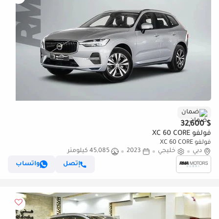
ضمان
$ 32,600
فولفو XC 60 CORE
فولفو XC 60 CORE
دبي
خليجي
2023
45,085 كيلومتر
إتصل
واتساب