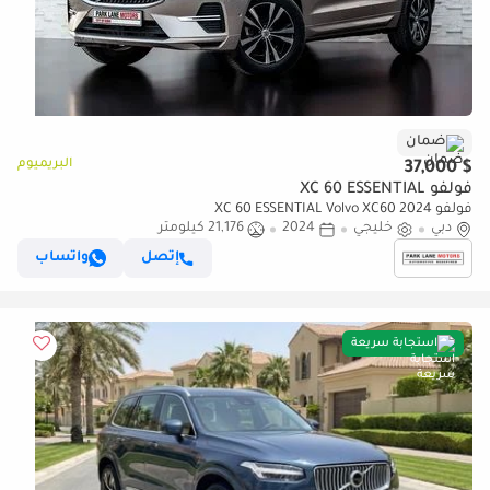
ضمان
البريميوم
$ 37,000
فولفو XC 60 ESSENTIAL
فولفو XC 60 ESSENTIAL Volvo XC60 2024
دبي
خليجي
2024
21,176 كيلومتر
إتصل
واتساب
استجابة سريعة