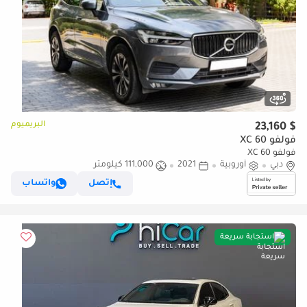
البريميوم
$ 23,160
فولفو XC 60
فولفو XC 60
دبي
أوروبية
2021
111,000 كيلومتر
إتصل
واتساب
استجابة سريعة