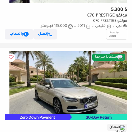
$ 5,300
فولفو C70 PRESTIGE
فولفو C70 PRESTIGE
دبي
خليجي
2011
115,000 كيلومتر
إتصل
واتساب
استجابة سريعة
ضمان