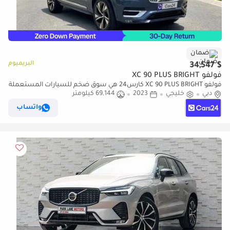
ضمان
البريميوم
$ 34,547
فولفو XC 90 PLUS BRIGHT
فولفو XC 90 PLUS BRIGHT كارس24 هي سوق ضخم للسيارات المستعملة
دبي
خليجي
2023
69,144 كيلومتر
موثوق ومضمون ٪كارس24 هي سوق ضخم للسيارات المستعملة موثوق
ومضمون
واتساب