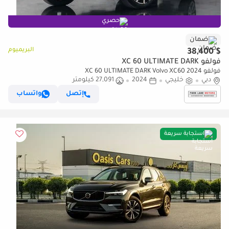
حصري
ضمان
البريميوم
$ 38,400
فولفو XC 60 ULTIMATE DARK
فولفو XC 60 ULTIMATE DARK Volvo XC60 2024
دبي
خليجي
2024
27,091 كيلومتر
إتصل
واتساب
استجابة سريعة