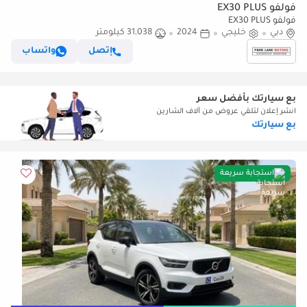
فولفو EX30 PLUS
فولفو EX30 PLUS
دبي
خليجي
2024
31,038 كيلومتر
إتصل
واتساب
بع سيارتك بأفضل سعر
انشر إعلان لتلقي عروض من آلاف الشارين
بع سيارتك
استجابة سريعة