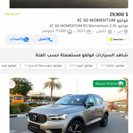
البريميوم
$ 29,900
فولفو XC 60 MOMENTUM
فولفو XC 60 MOMENTUM B5 Momentum 2.0L
دبي
خليجي
2022
71,000 كيلومتر
إتصل
واتساب
شاهد السيارات فولفو مستعملة حسب الفئة
فولفو عائلية
(31)
فولفو كبيرة
(24)
فولفو متوسطة الحجم
(7)
فولفو اوف ر
استجابة سريعة