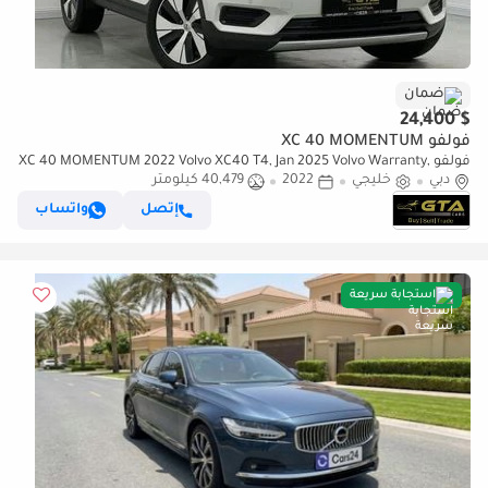
ضمان
$ 24,400
فولفو XC 40 MOMENTUM
فولفو XC 40 MOMENTUM 2022 Volvo XC40 T4, Jan 2025 Volvo Warranty,
دبي
خليجي
2022
Full Volvo Service History, Low Kms, GCC
40,479 كيلومتر
إتصل
واتساب
استجابة سريعة