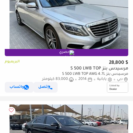
حصري
البريميوم
$ 28,800
مرسيدس بنز S 500 LWB TOP
مرسيدس بنز S 500 LWB TOP AMG 4.7L
دبي
يابانية
2014
83,000 كيلومتر
إتصل
واتساب