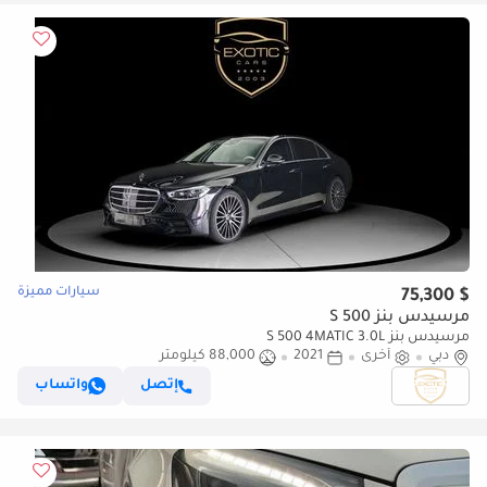
سيارات مميزة
$ 75,300
مرسيدس بنز S 500
مرسيدس بنز S 500 4MATIC 3.0L
دبي
أخرى
2021
88,000 كيلومتر
إتصل
واتساب