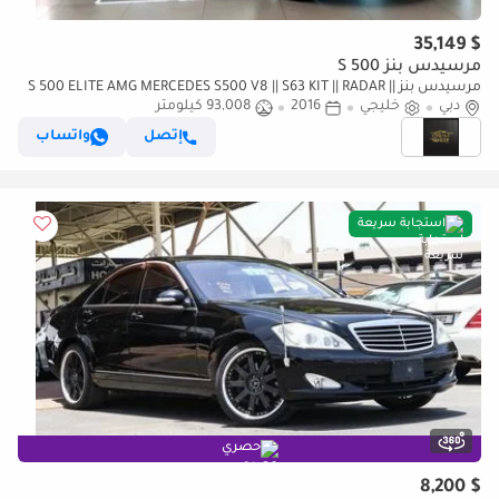
$ 35,149
مرسيدس بنز S 500
مرسيدس بنز S 500 ELITE AMG MERCEDES S500 V8 || S63 KIT || RADAR ||
دبي
خليجي
2016
93,008 كيلومتر
TOP RANGE || GCC || HEADUP DISPLAY LOW MILEAGE
إتصل
واتساب
استجابة سريعة
حصري
$ 8,200