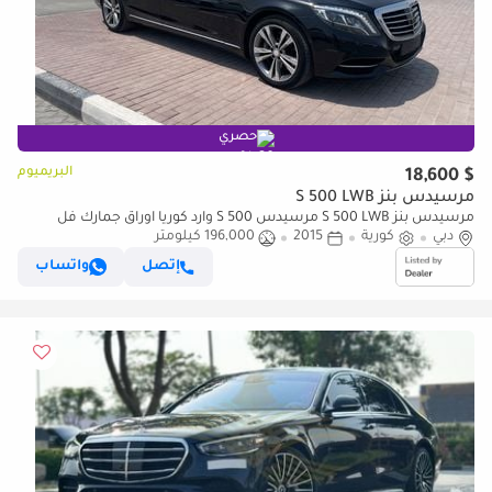
حصري
البريميوم
$ 18,600
مرسيدس بنز S 500 LWB
مرسيدس بنز S 500 LWB مرسيدس S 500 وارد كوريا اوراق جمارك فل
دبي
اوبشن
كورية
2015
196,000 كيلومتر
إتصل
واتساب