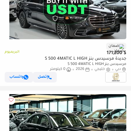
ضمان
البريميوم
$ 171,200
جديدة مرسيدس بنز S 500 4MATIC L HIGH
مرسيدس بنز S 500 4MATIC L HIGH
دبي
خليجي
2026
0 كيلومتر
إتصل
واتساب