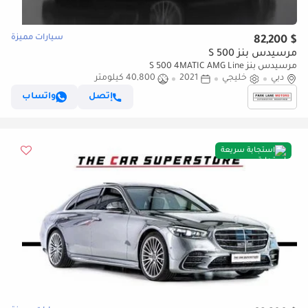
سيارات مميزة
$ 82,200
مرسيدس بنز S 500
مرسيدس بنز S 500 4MATIC AMG Line
دبي
خليجي
2021
40,800 كيلومتر
إتصل
واتساب
استجابة سريعة