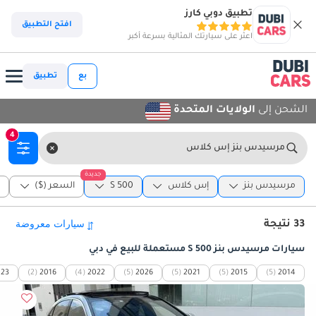
تطبيق دوبي كارز
افتح التطبيق
اعثر على سيارتك المثالية بسرعة أكبر
بع
تطبيق
الشحن إلى
الولايات المتحدة
4
مرسيدس بنز إس كلاس
جديدة
مرسيدس بنز
إس كلاس
S 500
السعر ($)
ا
33 نتيجة
سيارات مرسيدس بنز S 500 مستعملة للبيع في دبي
023
(2)
2016
(4)
2022
(5)
2026
(5)
2021
(5)
2015
(5)
2014