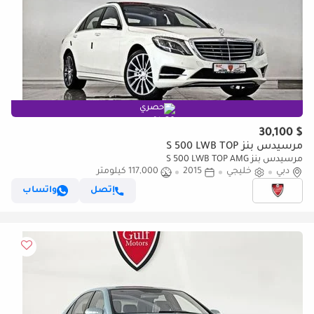
حصري
$ 30,100
مرسيدس بنز S 500 LWB TOP
مرسيدس بنز S 500 LWB TOP AMG
دبي
خليجي
2015
117,000 كيلومتر
إتصل
واتساب