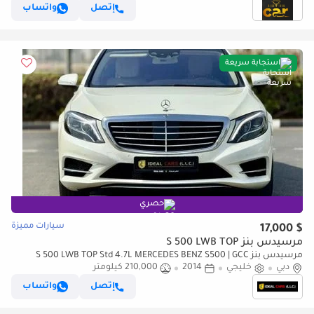
إتصل
واتساب
استجابة سريعة
حصري
سيارات مميزة
$ 17,000
مرسيدس بنز S 500 LWB TOP
مرسيدس بنز S 500 LWB TOP Std 4.7L MERCEDES BENZ S500 | GCC
دبي
خليجي
2014
SPECS | KMS:210,000 | YEAR: 2014
210,000 كيلومتر
إتصل
واتساب