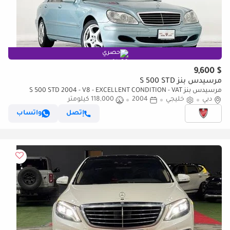
حصري
$ 9,600
مرسيدس بنز S 500 STD
مرسيدس بنز S 500 STD 2004 - V8 - EXCELLENT CONDITION - VAT
دبي
INCLUSIVE PRICE
خليجي
2004
118,000 كيلومتر
إتصل
واتساب