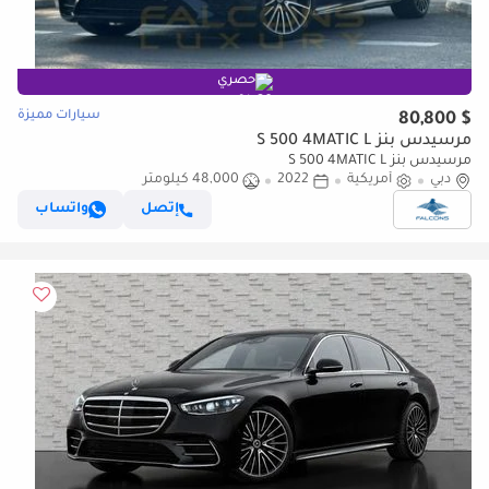
حصري
سيارات مميزة
$ 80,800
مرسيدس بنز S 500 4MATIC L
مرسيدس بنز S 500 4MATIC L
دبي
أمريكية
2022
48,000 كيلومتر
إتصل
واتساب