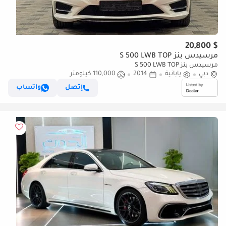
$ 20,800
مرسيدس بنز S 500 LWB TOP
مرسيدس بنز S 500 LWB TOP
دبي
يابانية
2014
110,000 كيلومتر
إتصل
واتساب