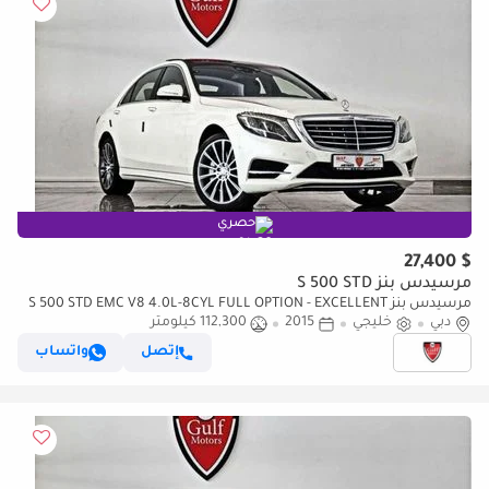
حصري
$ 27,400
مرسيدس بنز S 500 STD
مرسيدس بنز S 500 STD EMC V8 4.0L-8CYL FULL OPTION - EXCELLENT
دبي
CONDITION
خليجي
2015
112,300 كيلومتر
إتصل
واتساب