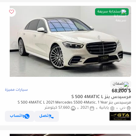
استجابة سريعة
ضمان
سيارات مميزة
$ 68,200
مرسيدس بنز S 500 4MATIC L
مرسيدس بنز S 500 4MATIC L 2021 Mercedes S500 4Matic, 1 Year
دبي
يابانية
2021
57,660 كيلومتر
Warranty, Service History, Clean Title, Excellent Conditi
إتصل
واتساب