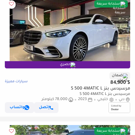
استجابة سريعة
حصري
ضمان
سيارات مميزة
$ 84,900
مرسيدس بنز S 500 4MATIC L
مرسيدس بنز S 500 4MATIC L
دبي
خليجي
2023
78,000 كيلومتر
إتصل
واتساب
استجابة سريعة