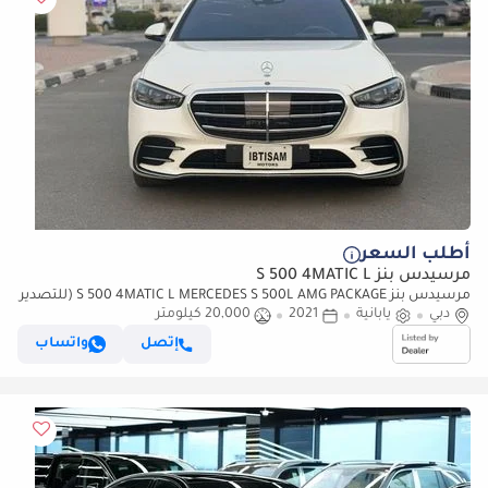
أطلب السعر
مرسيدس بنز S 500 4MATIC L
مرسيدس بنز S 500 4MATIC L MERCEDES S 500L AMG PACKAGE (للتصدير
فقط)
دبي
يابانية
2021
20,000 كيلومتر
إتصل
واتساب