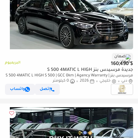
ضمان
البريميوم
$ 160,490
جديدة مرسيدس بنز S 500 4MATIC L HIGH
مرسيدس بنز S 500 4MATIC L HIGH S 500 | GCC 0km | Agency Warranty |
دبي
AMG Package
خليجي
2026
0 كيلومتر
إتصل
واتساب