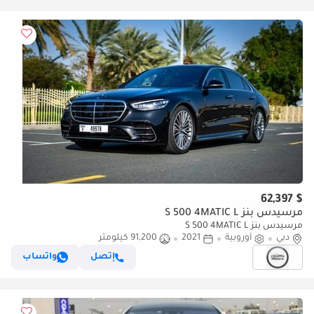
$ 62,397
مرسيدس بنز S 500 4MATIC L
مرسيدس بنز S 500 4MATIC L
دبي
أوروبية
2021
91,200 كيلومتر
إتصل
واتساب