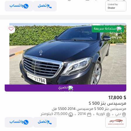
إتصل
واتساب
استجابة سريعة
حصري
$ 17,800
مرسيدس بنز S 500
مرسيدس بنز S 500 مرسيدس S500 2014 فل
دبي
كورية
2014
215,000 كيلومتر
إتصل
واتساب