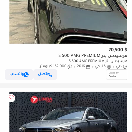
$ 20,500
مرسيدس بنز S 500 AMG PREMIUM
مرسيدس بنز S 500 AMG PREMIUM
دبي
خليجي
2016
162,000 كيلومتر
إتصل
واتساب