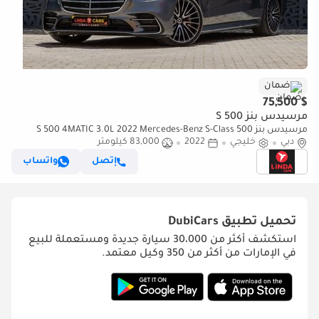
ضمان
$ 75,500
مرسيدس بنز S 500
مرسيدس بنز S 500 4MATIC 3.0L 2022 Mercedes-Benz S-Class 500
دبي
خليجي
2022
4MATIC GCC | Agency Warranty
83,000 كيلومتر
إتصل
واتساب
تحميل تطبيق
DubiCars
استكشف أكثر من 30،000 سيارة جديدة ومستعملة للبيع
في الإمارات من أكثر من 350 وكيل معتمد.