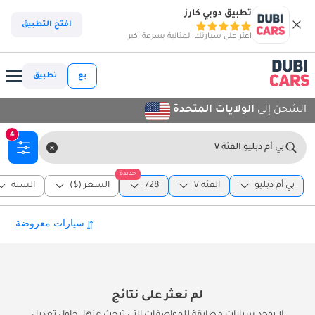
تطبيق دوبي كارز
افتح التطبيق
اعثر على سيارتك المثالية بسرعة أكبر
بع
تطبيق
الشحن إلى
الولايات المتحدة
4
بي أم دبليو الفئة ٧
جديدة
بي أم دبليو
الفئة ٧
728
السعر ($)
السنة
لم نعثر على نتائج