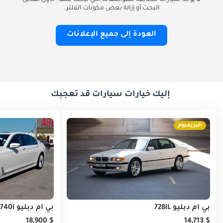
لا يوجد سيارات مطابقة للمواصفات التي تبحث عنها. حاول تعديل
البحث أو إزالة بعض مكونات الفلتر.
العودة إلى جميع الإعلانات
إليك خيارات سيارات قد تعجبك
البريميوم
بي أم دبليو 728iL
بي أم دبليو 740i
$ 18,900
$ 14,713