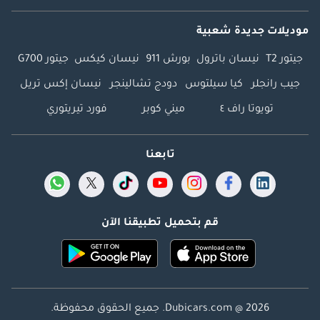
موديلات جديدة شعبية
جيتور T2
نيسان باترول
بورش 911
نيسان كيكس
جيتور G700
جيب رانجلر
كيا سيلتوس
دودج تشالينجر
نيسان إكس تريل
تويوتا راف ٤
ميني كوبر
فورد تيريتوري
تابعنا
قم بتحميل تطبيقنا الآن
Dubicars.com @ 2026. جميع الحقوق محفوظة.