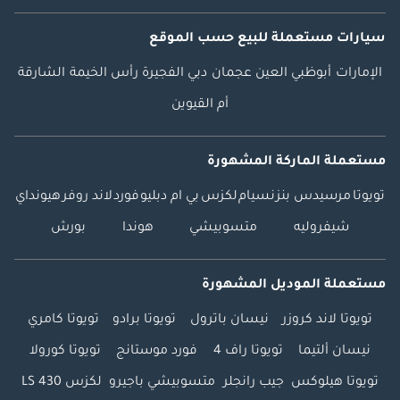
سيارات مستعملة
للبيع
حسب الموقع
الإمارات
أبوظبي
العين
عجمان
دبي
الفجيرة
رأس الخيمة
الشارقة
أم القيوين
مستعملة الماركة المشهورة
تويوتا
مرسيدس بنز
نسيام
لكزس
بي ام دبليو
فورد
لاند روفر
هيونداي
شيفروليه
متسوبيشي
هوندا
بورش
مستعملة الموديل المشهورة
تويوتا لاند كروزر
نيسان باترول
تويوتا برادو
تويوتا كامري
نيسان ألتيما
تويوتا راف 4
فورد موستانج
تويوتا كورولا
تويوتا هيلوكس
جيب رانجلر
متسوبيشي باجيرو
لكزس LS 430