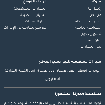
شركة
خريطة الموقع
إتصل بنا
السيارات المستعملة
من نحن
السيارات الجديدة
الشروط والأحكام
أخبار السيارات
السياسة الخاصة
قم ببيع سيارتك في الإمارات
تسجيل دخول
اعلن معنا
تجار السيارات
سيارات مستعملة
للبيع
حسب الموقع
الإمارات
أبوظبي
العين
عجمان
دبي
الفجيرة
رأس الخيمة
الشارقة
أم القيوين
مستعملة الماركة المشهورة
تويوتا
مرسيدس بنز
نسيام
لكزس
بي ام دبليو
فورد
لاند روفر
هيونداي