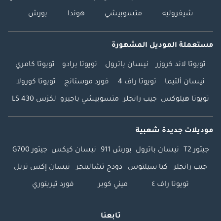
شيفروليه
متسوبيشي
هوندا
بورش
مستعملة الموديل المشهورة
تويوتا لاند كروزر
نيسان باترول
تويوتا برادو
تويوتا كامري
نيسان ألتيما
تويوتا راف 4
فورد موستانج
تويوتا كورولا
تويوتا هيلوكس
جيب رانجلر
متسوبيشي باجيرو
لكزس LS 430
موديلات جديدة شعبية
جيتور T2
نيسان باترول
بورش 911
نيسان كيكس
جيتور G700
جيب رانجلر
كيا سيلتوس
دودج تشالينجر
نيسان إكس تريل
تويوتا راف ٤
ميني كوبر
فورد تيريتوري
تابعنا