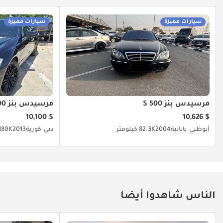
سيارات مميزة
سيارات مميزة
مرسيدس بنز S 500
مرسيدس بنز S 500
$ 10,100
$ 10,626
أبوظبي
يابانية
2004
82.3K كيلومتر
دبي
كورية
2013
180K كيلومت
الناس شاهدوا أيضا