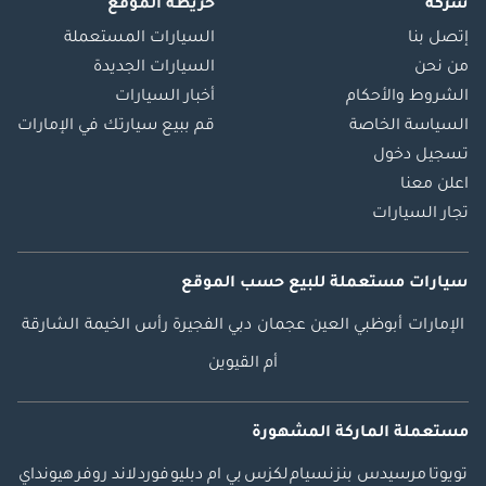
شركة
خريطة الموقع
إتصل بنا
السيارات المستعملة
من نحن
السيارات الجديدة
الشروط والأحكام
أخبار السيارات
السياسة الخاصة
قم ببيع سيارتك في الإمارات
تسجيل دخول
اعلن معنا
تجار السيارات
سيارات مستعملة
للبيع
حسب الموقع
الإمارات
أبوظبي
العين
عجمان
دبي
الفجيرة
رأس الخيمة
الشارقة
أم القيوين
مستعملة الماركة المشهورة
تويوتا
مرسيدس بنز
نسيام
لكزس
بي ام دبليو
فورد
لاند روفر
هيونداي