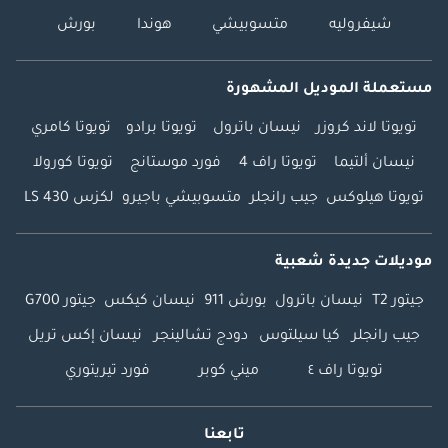
شيفروليه
متسوبيشي
هوندا
بورش
مستعملة الموديل المشهورة
تويوتا لاند كروزر
نيسان باترول
تويوتا برادو
تويوتا كامري
نيسان ألتيما
تويوتا راف 4
فورد موستانج
تويوتا كورولا
تويوتا هيلوكس
جيب رانجلر
متسوبيشي باجيرو
لكزس LS 430
موديلات جديدة شعبية
جيتور T2
نيسان باترول
بورش 911
نيسان كيكس
جيتور G700
جيب رانجلر
كيا سيلتوس
دودج تشالينجر
نيسان إكس تريل
تويوتا راف ٤
ميني كوبر
فورد تيريتوري
تابعنا