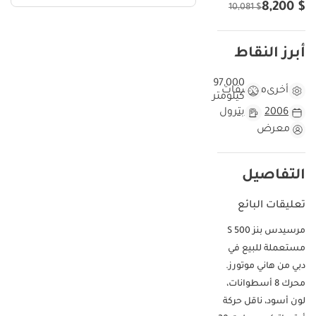
$ 8,200
$ 10,081
أبرز النقاط
97,000
أخرى
مواصفات
كيلومتر
2006
بترول
معرض
التفاصيل
تعليقات البائع
مرسيدس بنز S 500
مستعملة للبيع في
دبي من هاني موتورز.
محرك 8 أسطوانات،
لون أسود، ناقل حركة