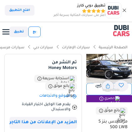
تطبيق دوبي كارز
افتح التطبيق
اعثر على سيارتك المثالية بسرعة أكبر
بع
تطبيق
الصفحة الرئيسية
سيارات الإمارات
سيارات دبي
سيارات مرسيد
تم النشر من
Honey Motors
استجابة سريعة
بائع موثّق
عرض
عرض 360
الموقع والاتجاهات
حصري
يقدم هذا الوكيل اختبار القيادة
والاستبدال
بائع موثّق
مرسيدس بنز S
المزيد من الإعلانات من هذا التاجر
500 LWB