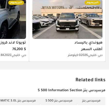
البريميوم
البريميوم
هيونداي باليساد
تويوتا لاند كروزر
أطلب السعر
$ 76,200
دبي
خليجي
2026
0 كيلومتر
دبي
خليجي
2022
28.6K كي
Related links
مرسيدس بنز S 500 Information Section
مرسيدس بنز
مرسيدس بنز S 500
مرسيدس بنز S 500 4MATIC 3.0L