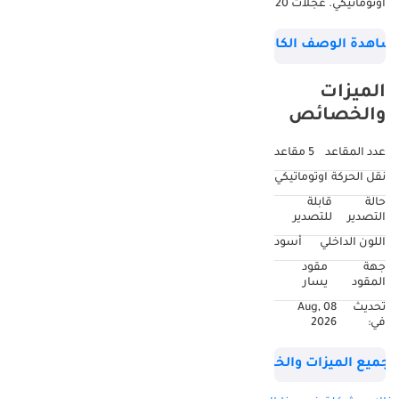
أوتوماتيكي. عجلات 20
بوصة، لون أسود من
شاهدة الوصف الكامل
الداخل. عداد
المسافات 97,000
الميزات
كيلومتر، مواصفات
والخصائص
مستوردة.
عدد المقاعد
5 مقاعد
نقل الحركة
اوتوماتيكي
حالة
قابلة
التصدير
للتصدير
اللون الداخلي
أسود
جهة
مقود
المقود
يسار
تحديث
08 Aug,
في:
2026
جميع الميزات والخصائص