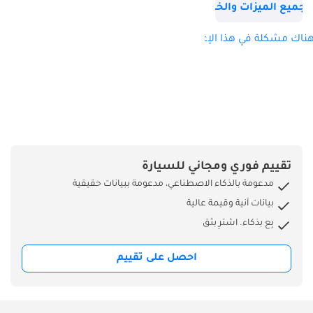
SHANAWAZ: : البريد
جميع الميزات والخصائص
الإلكتروني:
MOONCARCARE(AT)HOTMAIL(.)COM
ناك مشكلة في هذا الإعلان؟
صفحة الفيسبوك:
البريد الإلكتروني:
MOONCARCARE(AT)HOTMAIL(.)COM
صفحة الفيسبوك:
تفاصيل وكيل
السيارات: الاسم:
MOON CAR USED
تقييم فوري ومجاني للسيارة
AUTOMOBILE
مدعومة بالذكاء الاصطناعي، مدعومة ببيانات حقيقية
TRADING
بيانات آنية وقيمة عالية
بِع بذكاء. اشترِ بثق
احصل على تقييم