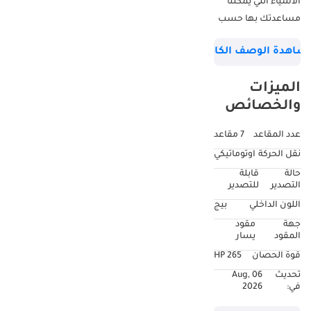
الأشياء التي يمكننا
مساعدتك بها حسب
متطلباتك: تظليل
شاهدة الوصف الكامل
النوافذ أجهزة
استشعار وقوف
الميزات
السيارات خدمة
والخصائص
التسجيل وخدمة
التأمين مساعدة
عدد المقاعد
7 مقاعد
الطريق AAA ملاحظة:
نقل الحركة
اوتوماتيكي
إذا كنت مشتريًا جادًا
حالة
قابلة
فلا تتردد في الاتصال
التصدير
للتصدير
بنا أو المجيء ورؤية
اللون الداخلي
بيج
السيارة. الجمعة
جهة
مقود
مفتوح من الساعة 4
المقود
يسار
مساءً حتى الساعة 11
قوة الحصان
265 HP
مساءً يرجى الاتصال
تحديث
06 Aug,
على: AK AZAD: MR
في:
2026
SHANKAR: MR