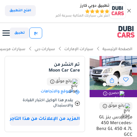
تطبيق دوبي كارز
افتح التطبيق
اعثر على سيارتك المثالية بسرعة أكبر
بع
تطبيق
الصفحة الرئيسية
سيارات الإمارات
سيارات دبي
سيارات مرسيد
تم النشر من
Moon Car Care
بائع موثّق
الموقع والاتجاهات
حصري
يقدم هذا الوكيل اختبار القيادة
والاستبدال
بائع موثّق
مرسيدس بنز GL
المزيد من الإعلانات من هذا التاجر
450 Mercedes-
Benz GL 450 4.7L
GCC