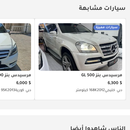
سيارات مشابهة
سيارات مميزة
مرسيدس بنز GL 500
مرسيدس بنز B 200
$ 6,000
$ 6,300
دبي
خليجي
2012
168K كيلومتر
دبي
كورية
2013
95K كيلومتر
الناس شاهدوا أيضا