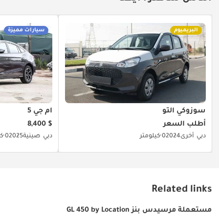
البريميوم
سيارات مميزة
سوزوكي ألتو
أم جي 5
أطلب السعر
$ 8,400
دبي
أخرى
2024
0 كيلومتر
دبي
صينية
2025
0 كيلومتر
Related links
مستعملة مرسيدس بنز GL 450 by Location