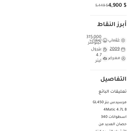
$ 4,900
$ 5,449
أبرز النقاط
315,000
خليجي
مواصفات
كيلومتر
2009
بترول
4.7
معرض
ليتر
التفاصيل
تعليقات البائع
مرسيدس بنز GL450
4Matic 4.7L 8
اسطوانات 340
حصان العديد من