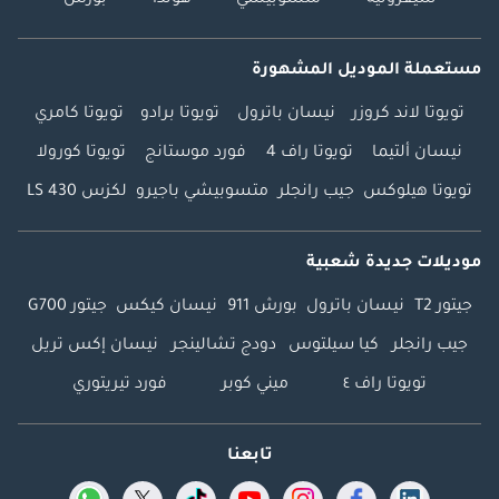
شيفروليه
متسوبيشي
هوندا
بورش
مستعملة الموديل المشهورة
تويوتا لاند كروزر
نيسان باترول
تويوتا برادو
تويوتا كامري
نيسان ألتيما
تويوتا راف 4
فورد موستانج
تويوتا كورولا
تويوتا هيلوكس
جيب رانجلر
متسوبيشي باجيرو
لكزس LS 430
موديلات جديدة شعبية
جيتور T2
نيسان باترول
بورش 911
نيسان كيكس
جيتور G700
جيب رانجلر
كيا سيلتوس
دودج تشالينجر
نيسان إكس تريل
تويوتا راف ٤
ميني كوبر
فورد تيريتوري
تابعنا