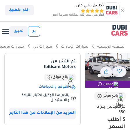
تطبيق دوبي كارز
افتح التطبيق
اعثر على سيارتك المثالية بسرعة أكبر
بع
تطبيق
الصفحة الرئيسية
سيارات الإمارات
سيارات دبي
سيارات مرسيد
تم النشر من
Ibitisam Motors
بائع موثّق
حصري
الموقع والاتجاهات
يقدم هذا الوكيل اختبار القيادة
بائع موثّق
والاستبدال
مرسيدس بنز G
550
المزيد من الإعلانات من هذا التاجر
$ أطلب
السعر