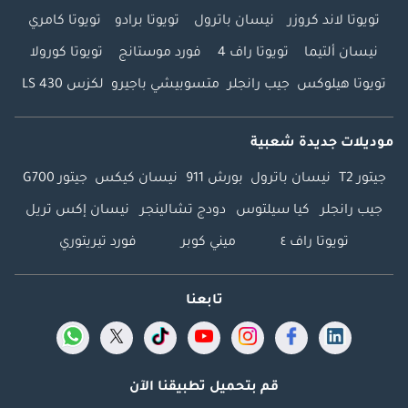
تويوتا لاند كروزر
نيسان باترول
تويوتا برادو
تويوتا كامري
نيسان ألتيما
تويوتا راف 4
فورد موستانج
تويوتا كورولا
تويوتا هيلوكس
جيب رانجلر
متسوبيشي باجيرو
لكزس LS 430
موديلات جديدة شعبية
جيتور T2
نيسان باترول
بورش 911
نيسان كيكس
جيتور G700
جيب رانجلر
كيا سيلتوس
دودج تشالينجر
نيسان إكس تريل
تويوتا راف ٤
ميني كوبر
فورد تيريتوري
تابعنا
قم بتحميل تطبيقنا الآن