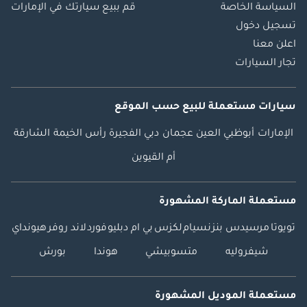
السياسة الخاصة
قم ببيع سيارتك في الإمارات
تسجيل دخول
اعلن معنا
تجار السيارات
سيارات مستعملة
للبيع
حسب الموقع
الإمارات
أبوظبي
العين
عجمان
دبي
الفجيرة
رأس الخيمة
الشارقة
أم القيوين
مستعملة الماركة المشهورة
تويوتا
مرسيدس بنز
نسيام
لكزس
بي ام دبليو
فورد
لاند روفر
هيونداي
شيفروليه
متسوبيشي
هوندا
بورش
مستعملة الموديل المشهورة