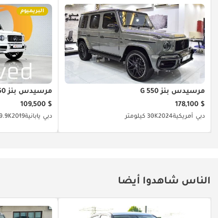
البريميوم
مرسيدس بنز G 550
مرسيدس بنز G 550
$ 109,500
$ 178,100
دبي
أمريكية
2024
30K كيلومتر
دبي
يابانية
2019
39.9K كيلو
الناس شاهدوا أيضا