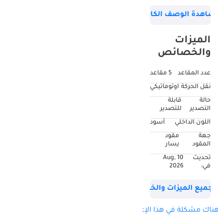
سلندرات, عجلات 20
شاهدة الوصف الكامل
بوصة و لون أسود
بالداخل. 82,000
الميزات
كيلومتر, مواصفات
والخصائص
يابانية.
عدد المقاعد
5 مقاعد
نقل الحركة
اوتوماتيكي
حالة
قابلة
التصدير
للتصدير
اللون الداخلي
أسود
جهة
مقود
المقود
يسار
تحديث
10 Aug,
في:
2026
جميع الميزات والخصائص
ناك مشكلة في هذا الإعلان؟