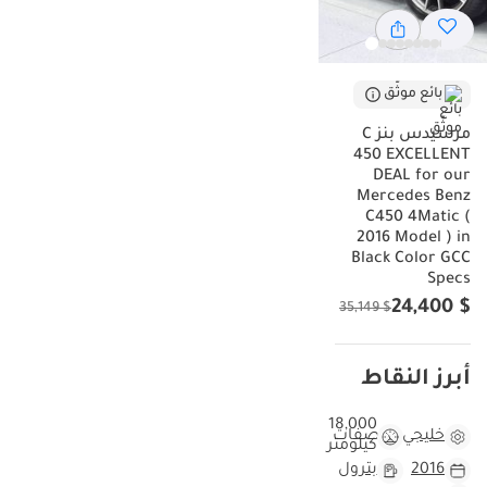
بائع موثّق
مرسيدس بنز C
450 EXCELLENT
DEAL for our
Mercedes Benz
C450 4Matic (
2016 Model ) in
Black Color GCC
Specs
$ 24,400
$ 35,149
أبرز النقاط
18,000
خليجي
مواصفات
كيلومتر
2016
بترول