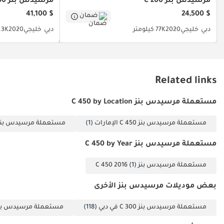
مرسيدس بنز C 200
مرسيدس بنز S 450
(تميم ) تفضل بزيارة
$ 41,100
$ 24,500
ضمان
معرضنا وجرّب قيادة
دبي
خليجي
2020
77K كيلومتر
دبي
خليجي
2020
90.3K ك
السيارة التي تحبها هنا
في هاني جيدوشا
موتورز. سيساعدك
فريقنا في كل ما تحتاج
Related links
إلى تحضيره ومناقشة
الشروط والاتفاقيات.
مستعملة مرسيدس بنز C 450 by Location
يقع معرضنا في
(سوق الحراج، شارع
مستعملة مرسيدس بنز C 450 الإمارات
(1)
مستعملة مرسيدس بنز C 450 دب
الشيخ محمد بن زايد،
الشارقة، الإمارات
مستعملة مرسيدس بنز C 450 by Year
العربية المتحدة، رقم
مستعملة مرسيدس بنز C 450 2016
(1)
59 و258). كما افتتحنا
فرعًا في دبي (مزاد
بعض موديلات مرسيدس بنز الأخرى
هاني جيدوشا) (شارع
لطيفة بنت حمدان -
مستعملة مرسيدس بنز C 300 في دبي
(118)
مستعملة مرسيدس بنز C 200 في د
القوز - دبي). يمكنك