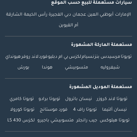
سيارات مستعملة
للبيع
حسب الموقع
من معرض هني
جيدوشا للسيارات
الإمارات
أبوظبي
العين
عجمان
دبي
الفجيرة
رأس الخيمة
الشارقة
المستعملة قادر على
أم القيوين
معاينة وشراء
سيارتك من أمام الباب
حاليا توفر لك الوقت
مستعملة الماركة المشهورة
والمال. كيفيه اتمام
تويوتا
مرسيدس بنز
نسيام
لكزس
بي ام دبليو
فورد
لاند روفر
هيونداي
هذه الخدمة اختر
سياراتك من صفحتنا
شيفروليه
متسوبيشي
هوندا
بورش
علي الأنترنت. أتصل
بمسؤول المبيعات
مستعملة الموديل المشهورة
لدينا التزامات
بالترتيبات المطلوبة.
تويوتا لاند كروزر
نيسان باترول
تويوتا برادو
تويوتا كامري
ستصلك السياره في
نيسان ألتيما
تويوتا راف 4
فورد موستانج
تويوتا كورولا
اليوم التالي الي باب
تويوتا هيلوكس
جيب رانجلر
متسوبيشي باجيرو
لكزس LS 430
الآلاف في الوقت
المناسب لك. نقبل
السيارات