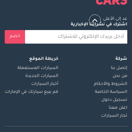
Motors التي تسمح
لك بفحص سيارتك
عد إلى الأعلى
المستقبلية على عتبة
اشترك في نشراتنا الإخبارية
داركم لتوفير وقتك
وأموالك. كيف تعمل:
انضم
1- اختر سيارتك من
صفحة الويب الخاصة
بنا ( 2- اتصل بوكلاء
شركة
خريطة الموقع
المبيعات لدينا وقم
إتصل بنا
السيارات المستعملة
بإجراء الترتيبات اللازمة
من نحن
السيارات الجديدة
3- سيتم تسليم
الشروط والأحكام
أخبار السيارات
السيارة عند عتبة
السياسة الخاصة
قم ببيع سيارتك في الإمارات
داركم في التوقيت
تسجيل دخول
المناسب لك في يوم
اعلن معنا
العمل التالي. بيع أو
شراء أو استبدال
تجار السيارات
سيارتك من أمام
الآلاف لخدمة جديدة