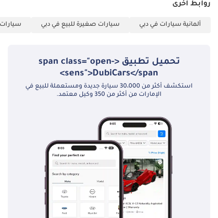
روابط أخرى
العثور على موقعنا
بالتحديد على تطبيق
ألمانية سيارات في دبي
سيارات صغيرة للبيع في دبي
سيارات ع
خرائط جوجل عبر
الرابط أدناه:
((الشارقة) )) - صالة
تحميل تطبيق <span class="open-
العرض 59 4f3W9s -
sens">DubiCars</span>
صالة العرض 258 -
استكشف أكثر من 30،000 سيارة جديدة ومستعملة للبيع في
صالة العرض 84
الإمارات من أكثر من 350 وكيل معتمد.
9Uzxb5nzVcrPA ((
مزاد دبي ))
14ddvWijWu373aA
اتصل بنا قبل زيارتك
لنزودك بالموقع
الدقيق للسيارة، 4
صالات عرض في 4
مواقع مختلفة ----------
-------------------------------
-------------------------------