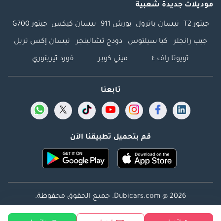
موديلات جديدة شعبية
المستعملة! سيارتك
القديمة معروضة
جيتور T2
نيسان باترول
بورش 911
نيسان كيكس
جيتور G700
للبيع لدينا! نشتري
جيب رانجلر
كيا سيلتوس
دودج تشالينجر
نيسان إكس تريل
جميع أنواع السيارات
تويوتا راف ٤
ميني كوبر
فورد تيريتوري
نقدًا خلال 15 دقيقة!
تفضل بزيارة معرضنا
وقم ببيع سيارتك
تابعنا
القديمة الآن! ------------
-------------------------------
-------------------------------
مستندات التمويل
قم بتحميل تطبيقنا الآن
البنكي المطلوبة
لسيارات هوني
جيدوشا المستعملة
هي كالتالي: ينطبق
على موديلات 2017 وما
Dubicars.com @ 2026. جميع الحقوق محفوظة.
فوق فقط
العنوان: 2114 ، برج شذى ، المدينة الإعلامية ، دبي ، الإمارات
(**للموظفين**) •