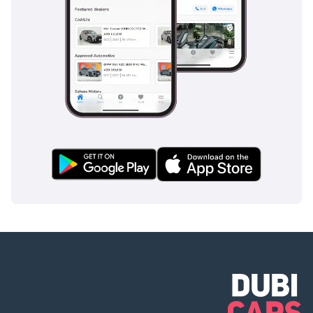
--- تفضل بالإعجاب
بصفحتنا ومتابعتنا
على حساباتنا على
مواقع التواصل
الاجتماعي: فيسبوك:
إنستغرام: HONEY
JIDOSHA MOTORS
Used Cars TRADING
COMPANY LLC ™
سيتم تطبيق ضريبة
القيمة المضافة
بنسبة 5٪ على شراء
أو بيع أو استبدال
سيارة أحلامك عند
عتبة داركم. الخدمة
الأكثر ابتكارًا وموثوقية
وملاءمة من Honey
Jidosha Used Cars