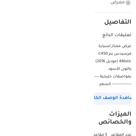
معرض
التفاصيل
تعليقات البائع
عرض ممتاز لسيارة
مرسيدس بنز C450
4Matic (موديل 2016)
باللون الأسود
بمواصفات خليجية ----
---------------- السعر:
89,000 درهم إماراتي،
شاهدة الوصف الكامل
نقبل الدفع ببطاقات
الائتمان -------------------
الميزات
-------------------------------
والخصائص
------------------------
اطلع على سيارة
عدد المقاعد
5 مقاعد