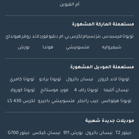
أم القيوين
مستعملة الماركة المشهورة
تويوتا
مرسيدس بنز
نسيام
لكزس
بي ام دبليو
فورد
لاند روفر
هيونداي
شيفروليه
متسوبيشي
هوندا
بورش
مستعملة الموديل المشهورة
تويوتا لاند كروزر
نيسان باترول
تويوتا برادو
تويوتا كامري
نيسان ألتيما
تويوتا راف 4
فورد موستانج
تويوتا كورولا
تويوتا هيلوكس
جيب رانجلر
متسوبيشي باجيرو
لكزس LS 430
موديلات جديدة شعبية
جيتور T2
نيسان باترول
بورش 911
نيسان كيكس
جيتور G700