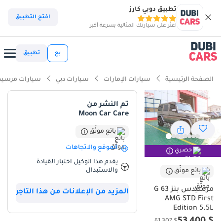
تطبيق دوبي كارز
ذكاء دوبي كارز
افتح التطبيق
اعثر على سيارتك المثالية بسرعة أكبر
ذكاء دوبيكارز
بع
تطبيق
أبرز المواصفات
الصفحة الرئيسية
سيارات الإمارات
سيارات دبي
سيارات مرسيد
محرك مصنوع يدويًا
تم النشر من
Moon Car Care
مصمم خصيصًا للطرق الوعرة
بائع موثّق
أقل معدل استهلاك في فئته
الموقع والاتجاهات
حصري
ملخص
يقدم هذا الوكيل اختبار القيادة
والاستبدال
بائع موثّق
تُعدّ سيارة مرسيدس G63 AMG هذه تحديدًا إضافةً مميزةً لسوق دول
مجلس التعاون الخليجي، لا سيما مع لونها البرونزي النادر الذي يُضفي
مرسيدس بنز G 63
المزيد من الإعلانات من هذا التاجر
عليها جاذبيةً فريدةً تجذب المشترين المحليين الباحثين عن خياراتٍ أكثر
AMG STD First
Edition 5.5L
تميزًا من اللونين الأبيض والأسود التقليديين. ورغم قطعها مسافةً طويلة،
إلا أن هذه المسافة المقطوعة تقع ضمن المعدل المتوقع لسيارة دفع