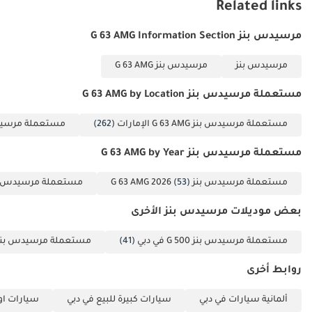
Related links
دون التعرض لانخفاض القيمة الفوري الذي يصاحب شراء سيارة جديدة
الحديثة بشكل
تمامًا، تُعدّ سيارة G63 بمواصفات دول مجلس التعاون الخليجي خيارًا مثاليًا.
مثالي.
مرسيدس بنز G 63 AMG Information Section
يُضفي طلاءها البرونزي ومحركها V8 المصنوع يدويًا عليها قيمة استثمارية
عالية وموثوقة، سواءً للاستخدام اليومي في المدينة أو للرحلات الإقليمية.
مرسيدس بنز
مرسيدس بنز G 63 AMG
تم إنشاء هذه الإحصاءات بواسطة الذكاء الاصطناعي اعتماداً على بيانات
خبراء السوق. يُرجى دائماً فحص السيارة قبل الشراء.
مستعملة مرسيدس بنز G 63 AMG by Location
مستعملة مرسيدس بنز G 63 AMG الإمارات
(262)
مستعملة مرسيدس بنز MG
مستعملة مرسيدس بنز G 63 AMG by Year
مستعملة مرسيدس بنز G 63 AMG 2026
(53)
مستعملة مرسيدس بنز  AMG 2025
بعض موديلات مرسيدس بنز الأخرى
مستعملة مرسيدس بنز G 500 في دبي
(41)
مستعملة مرسيدس بنز G 550 في دب
روابط أخرى
ألمانية سيارات في دبي
سيارات كبيرة للبيع في دبي
سيارات اوف