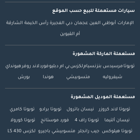
سيارات مستعملة
للبيع
حسب الموقع
الإمارات
أبوظبي
العين
عجمان
دبي
الفجيرة
رأس الخيمة
الشارقة
أم القيوين
مستعملة الماركة المشهورة
تويوتا
مرسيدس بنز
نسيام
لكزس
بي ام دبليو
فورد
لاند روفر
هيونداي
شيفروليه
متسوبيشي
هوندا
بورش
مستعملة الموديل المشهورة
تويوتا لاند كروزر
نيسان باترول
تويوتا برادو
تويوتا كامري
نيسان ألتيما
تويوتا راف 4
فورد موستانج
تويوتا كورولا
تويوتا هيلوكس
جيب رانجلر
متسوبيشي باجيرو
لكزس LS 430