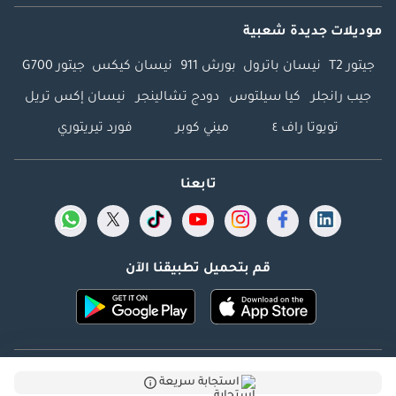
موديلات جديدة شعبية
جيتور T2
نيسان باترول
بورش 911
نيسان كيكس
جيتور G700
جيب رانجلر
كيا سيلتوس
دودج تشالينجر
نيسان إكس تريل
تويوتا راف ٤
ميني كوبر
فورد تيريتوري
تابعنا
قم بتحميل تطبيقنا الآن
Dubicars.com @ 2026. جميع الحقوق محفوظة.
استجابة سريعة