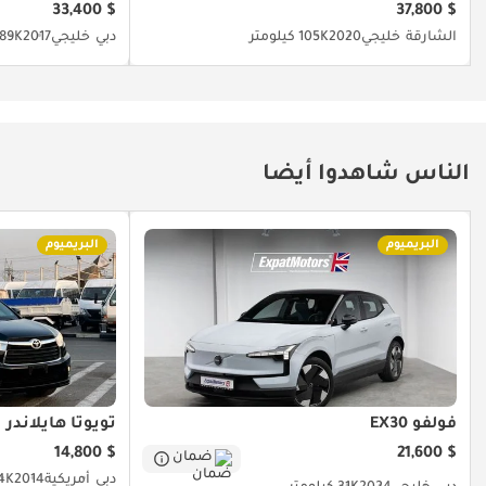
$ 33,400
$ 37,800
الشارقة
خليجي
2020
105K كيلومتر
دبي
خليجي
2017
189K كيلوم
الناس شاهدوا أيضا
البريميوم
البريميوم
فولفو EX30
تويوتا هايلاندر
$ 14,800
$ 21,600
ضمان
دبي
أمريكية
2014
74K كيل