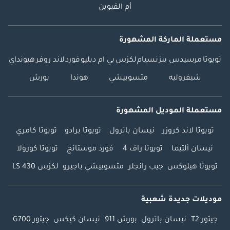
أم القيوين
مستعملة الماركة المشهورة
تويوتا
مرسيدس بنز
نسيام
لكزس
بي ام دبليو
فورد
لاند روفر
هيونداي
شيفروليه
متسوبيشي
هوندا
بورش
مستعملة الموديل المشهورة
تويوتا لاند كروزر
نيسان باترول
تويوتا برادو
تويوتا كامري
نيسان ألتيما
تويوتا راف 4
فورد موستانج
تويوتا كورولا
تويوتا هيلوكس
جيب رانجلر
متسوبيشي باجيرو
لكزس LS 430
موديلات جديدة شعبية
جيتور T2
نيسان باترول
بورش 911
نيسان كيكس
جيتور G700