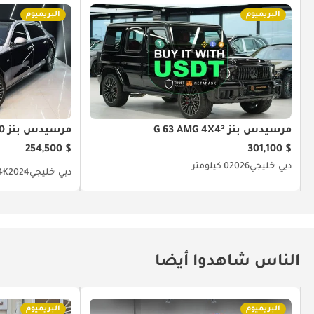
البريميوم
البريميوم
مرسيدس بنز G 63 AMG 4X4²
مرسيدس بنز S 680
$ 254,500
$ 301,100
دبي
خليجي
2026
0 كيلومتر
دبي
خليجي
2024
14K كيل
الناس شاهدوا أيضا
البريميوم
البريميوم