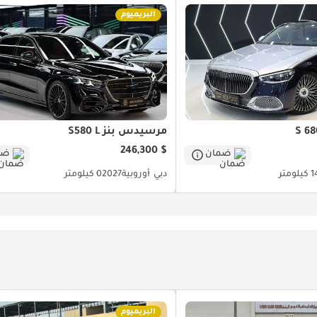
البريميوم
مرسيدس بنز S580 L
$ 246,300
ضمان
ضم
ومتر
دبي
أوروبية
2027
0 كيلومتر
البريميوم