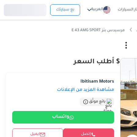
تسجيل دخول
العربية
ار السيارات
بع سيارتك
مرسيدس بنز E 43 AMG SPORT
$ أطلب السعر
Ibitisam Motors
مشاهدة المزيد من الإعلانات
بائع موثّق
واتساب
إتصل
ايميل