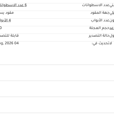
ني
عدد الاسطوانات
6
عدد الاسطوانا
كي
جهة المقود
مقود يس
ون
عدد الأبواب
4 الأبواب
حجم العجلة
0"
ول
حالة التصدير
قابلة للتصد
لا
تحديث في:
04 Aug, 2026
ي مع ذاكرة
راديو
ذراع تبديل السرعات
زينون
دفع بجميع العجلات