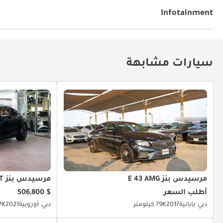
مقاعد بنظام تدفئة
الملاحة
أجهزة استشعار للركن الخل
الضغظ على الزر للتشغيل
مقود بتوجيه هيدروليكي
مكيّ
Infotainment
توصيل بلوتوث
مشعل أقراص دي في دي وسي دي
سيارات مشابهة
مرسيدس بنز E 43 AMG
مرسيدس بنز AMG GT
أطلب السعر
$ 506,800
دبي
يابانية
2017
79K كيلومتر
دبي
أوروبية
2021
7K كيلومت