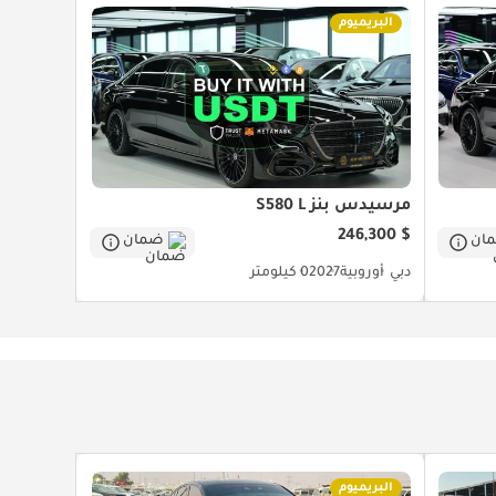
البريميوم
مرسيدس بنز S580 L
$ 246,300
ان
ضمان
دبي
أوروبية
2027
0 كيلومتر
البريميوم