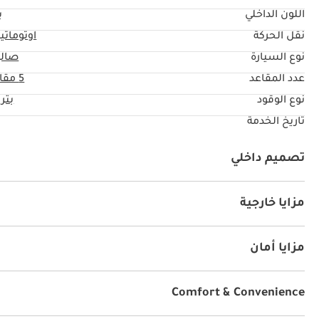
اللون الداخلي
ب
نقل الحركة
اوتوماتي
نوع السيارة
صال
عدد المقاعد
5 مقاعد
نوع الوقود
بتر
تاريخ الخدمة
تصميم داخلي
نظام آي يو أكس
كراسي جلد
مشغل إم بي ثري
كراس
مزايا خارجية
سقف متحرك
أنوار للضباب
نظام الدخول بدون مفتاح
مزايا أمان
نظام المكابح المانعة للانغلاق ABS
وسائد هوائية
أنوار 
Comfort & Convenience