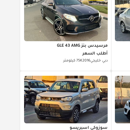
مرسيدس بنز GLE 43 AMG
أطلب السعر
دبي
خليجي
2016
75K كيلومتر
سوزوكي اسبريسو