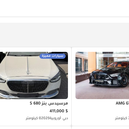
في
أقفال أبواب كهربائية
نوافذ كهربائية
كاميرا خلفية
ف
جهاز التحكم بالمناخ
تثبيت السرعة
سيارات مميزة
مرسيدس بنز S 680
$ 411,000
ر
دبي
أوروبية
2023
0 كيلومتر