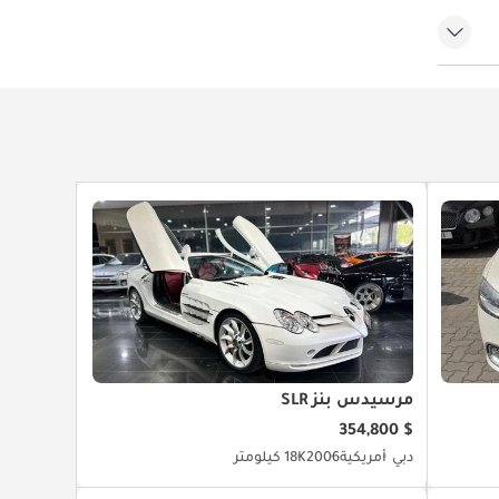
مرسيدس بنز SLR
$ 354,800
دبي
أمريكية
2006
18K كيلومتر