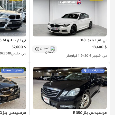
بي أم دبليو 318i
بي أم دبليو X5 M
$ 32,600
$ 13,400
ضمان
دبي
خليجي
2018
169K كي
دبي
خليجي
2018
112K كيلومتر
سيارات مميزة
سيارات مميزة
مرسيدس بنز E 350
مرسيدس بنز GLE 43 AMG