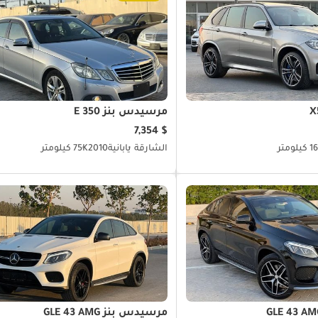
مرسيدس بنز E 350
$ 7,354
لومتر
الشارقة
يابانية
2010
75K كيلومتر
مرسيدس بنز GLE 43 AMG