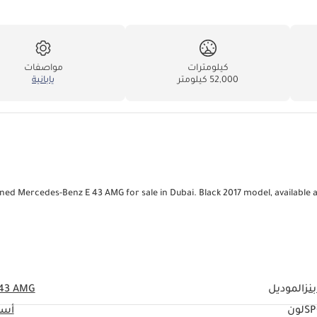
كيلومترات
مواصفات
52,000 كيلومتر
يابانية
ed Mercedes-Benz E 43 AMG for sale in Dubai. Black 2017 model, available a
نز
الموديل
 43 AMG
SP
لون
أسو