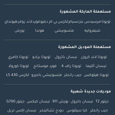
مستعملة الماركة المشهورة
تويوتا
مرسيدس بنز
نسيام
لكزس
بي ام دبليو
فورد
لاند روفر
هيونداي
شيفروليه
متسوبيشي
هوندا
بورش
مستعملة الموديل المشهورة
تويوتا لاند كروزر
نيسان باترول
تويوتا برادو
تويوتا كامري
نيسان ألتيما
تويوتا راف 4
فورد موستانج
تويوتا كورولا
تويوتا هيلوكس
جيب رانجلر
متسوبيشي باجيرو
لكزس LS 430
موديلات جديدة شعبية
جيتور T2
نيسان باترول
بورش 911
نيسان كيكس
جيتور G700
جيب رانجلر
كيا سيلتوس
دودج تشالينجر
نيسان إكس تريل