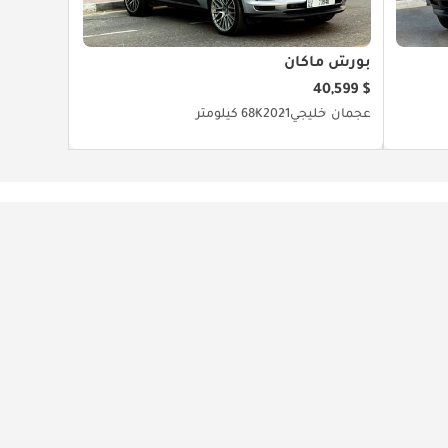
بورش ماكان
$ 40,599
عجمان
خليجي
2021
68K كيلومتر