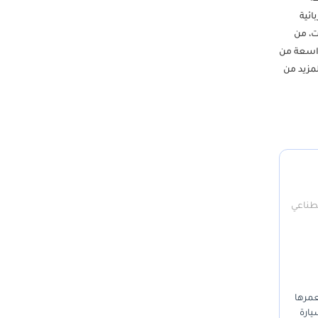
بائية
إثنين إلى السبت، من
ة واسعة من
مزيد من
صطناعي
 لعمرها
 يتراوح بين 140,000 و175,000 كيلومتر لسيارة