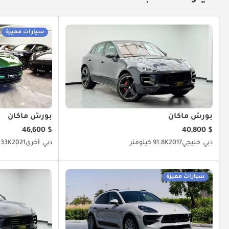
سيارات مميزة
بورش ماكان
بورش ماكان
$ 46,600
$ 40,800
دبي
خليجي
2017
91.8K كيلومتر
دبي
أخرى
2021
33K كيلومتر
سيارات مميزة