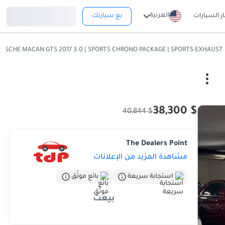
تسجيل دخول
العربية
ار السيارات
بع سيارتك
$ 38,300
$ 40,844
The Dealers Point
مشاهدة المزيد من الإعلانات
استجابة سريعة
بائع موثّق
بيعت