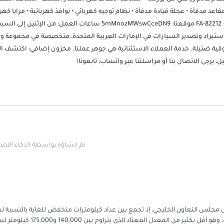
ن الجلد الأسود • مقاعد مدفأة • عجلة قيادة مدفأة • نظام توجيه كهربائي • نوافذ كهربائية • مرايا كهر
بدون حوادث، طلاء أصلي، وتسجيل نظيف! تقرير الفحص متوفر رقم المخزون: FA-82212 موقعنا: 5mMnozMWswCceDN9 ساعات العمل: من ال
ينت هي شركة رائدة في استيراد وتصدير السيارات في الإمارات العربية المتحدة، متخصصة في مجموع
ية ضئيلة. خدمة العملاء الاستثنائية هي جوهر عملنا. مخزون إضافي: اكتشف ال
تم إنشاؤه بواسطة الذكاء الا
 فرصة استثنائية في سوق دول مجلس التعاون الخليجي، إذ تجمع بين عداد كيلومترات منخفض للغاية بالنسبة
ولون جذاب للغاية. فقد قطعت أقل من 50,000 كيلومتر خلال سبع سنوات، وهو أقل بكثير من المعدل المعتاد الذي