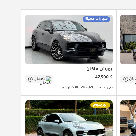
سيارات مميزة
بورش ماكان
$ 42,500
ان
ضمان
دبي
خليجي
2020
80.2K كيلومتر
البريميوم