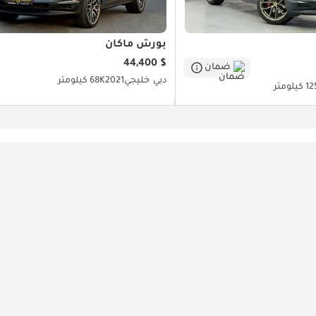
بورش ماكان
$ 44,400
ضمان
دبي
خليجي
2021
68K كيلومتر
يلومتر