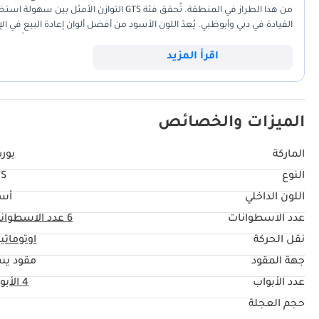
القيادة في دبي وأبوظبي. يُعدّ اللون الأسود من أفضل ألوان إعادة البيع في 
تتميز هذه السيارة عن منافسيها بإحساسها الرياضي الأصيل الذي لا تُضاهيه إل
الطرق السريعة في جميع أنحاء الإمارات. بالنسبة للمشتري الذي يبحث عن سيا
اقرأ المزيد
الذي يميز سيارات الركاب الإقليمية، فإن هذا العرض يمثل استثمارًا ممتازًا 
الميزات والخصائص
الماركة
بور
النوع
TS
اللون الداخلي
أس
عدد الاسطوانات
6
عدد الاسطوان
نقل الحركة
اوتوماتي
جهة المقود
مقود يس
عدد الأبواب
4 الأبواب
حجم العجلة
"