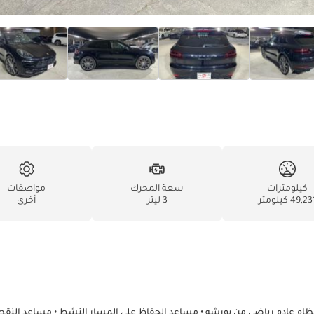
كيلومترات
سعة المحرك
مواصفات
49,2 كيلومتر
3 ليتر
أخرى
يزات 3.0 لتر: • حزمة سبورت كرونو • نظام عادم رياضي من بورشه • مساعد الحفاظ على المسار النشط • مساعد النق