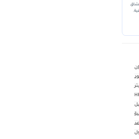
لبًا بين عشاق
ية.
دة على
خدام
ان
د
مل
ية
ول