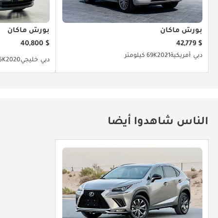
بورش ماكان
بورش ماكان
$ 40,800
$ 42,779
دبي
أمريكية
2021
69K كيلومتر
دبي
خليجي
2020
125K ك
الناس شاهدوا أيضا