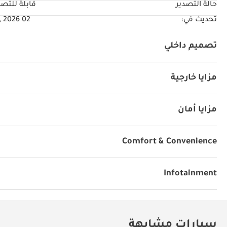
حالة التصدير
قابلة للتصد
تحديث في:
02 Jul, 2026
تصميم داخلي
نظام آي يو أكس
كراسي جلد
كراسي مع ذاكرة
ذراع ت
طي المقعد الخلفي
تعديل المقعد الخلفي
مزايا خارجية
دهان مميز
مزايا رياضية
نظام تعليق رياضي
عادم مزد
مزايا أمان
نظام كشف النطاق المحجوب
نظام التحكم بالانزلاق
إند
نظام إندار ضد السرقة
المساعدة في التحكم بالهضبات
Comfort & Convenience
الملاحة
نوافذ كهربائية
نوافذ مخفية
كاميرا خلفية
وضعيات القيادة
مقود بتوجيه هيدروليكي
مرايا جانبية قا
Infotainment
تثبيت السرعة
Power Mirrors
توصيل بلوتوث
سيارات مشابهة