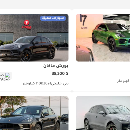
سيارات مميزة
بورش ماكان
$ 38,300
ضم
دبي
خليجي
2021
110K كيلومتر