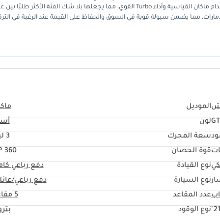
من هذا الطراز في المنطقة. تُحقق فئة GTS التوازن الأمثل بين سهولة استخدام ماكان القياسية وأداء Turbo القوي، مما يجعلها بلا شك الفئة الأكثر ط
الإمارات، مما يضمن سيولة قوية في السوق والحفاظ على القيمة عند الرغبة في الترق
ا قلة من سيارات الدفع الرباعي المدمجة، مما يمنح السائق ثقةً عالية أثناء القيا
رة دفع رباعي عالية الأداء تم صيانتها بدقة وتجنبت التآكل الناتج عن كثرة الاست
في كل من المتعة والقيمة.
ش
الموديل
ماك
G
لون
أسو
ود
سعة المحرك
3 ليتر
ات
قوة الحصان
360 HP
كي
نوع القيادة
دفع رباعي كا
ار
نوع السيارة
دفع رباعي/عائل
عدد المقاعد
5 مقاعد
21
نوع الوقود
بتر