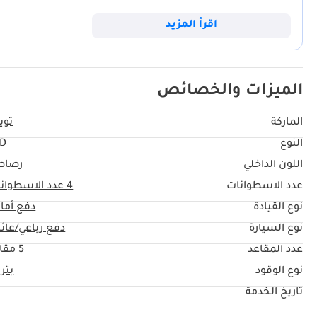
وتبريد المقصورة من الأمور بالغة الأهمية، تحافظ هذه السيارة متعددة الاس
الحضرية المتقطعة. بالنسبة للمشتري العملي الذي يبحث عن سيارة أنيقة لا 
اقرأ المزيد
مخاطرةً في سوق السيارات المستعملة.
الميزات والخصائص
الماركة
تويو
النوع
TD
اللون الداخلي
رصاص
عدد الاسطوانات
4
عدد الاسطوان
نوع القيادة
دفع أما
نوع السيارة
دفع رباعي/عائل
عدد المقاعد
5 مقاعد
نوع الوقود
بتر
تاريخ الخدمة