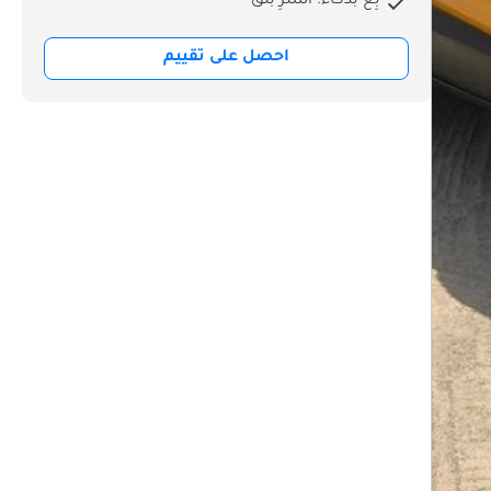
بِع بذكاء. اشترِ بثق
احصل على تقييم