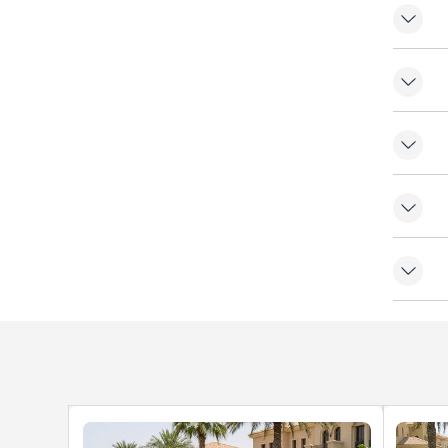
ة
لفية
د