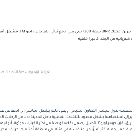
تويوتا CHR واجن، موديل 2017، اللون أصفر وأسود، ناقل حركة أوتوماتيكي، وقود بنزين، محرك 8NR، سعة 1200 سي سي،
تم إنشاؤه بواسطة الذكاء الا
سوق السيارات المستعملة بدول مجلس التعاون الخليجي، ويعود ذلك بشكل أساسي إلى انخفاض عد
ى استخدامها بشكل محدود للتنقلات القصيرة داخل المدينة بدلاً من الرحلات الط
يق، فإنّ جوهر تويوتا الأصيل يضمن بقاءها واحدة من أكثر الخيارات موثوقيةً وقيمةً
اليومية، مما يجعله أكثر تميزًا من منافسيه في فئته. في منطقة تُعدّ فيها حرارة المحر