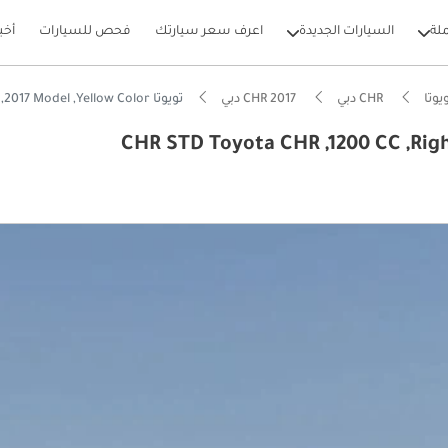
لة
السيارات الجديدة
اعرف سعر سيارتك
فحص للسيارات
أخب
يوتا
CHR دبي
CHR 2017 دبي
تويوتا CHR STD Toyota CHR ,1200 CC ,Right Hand Drive ,2017 Model ,Yellow Color
بيكارز
 5 نجوم من NCAP
فة تشغيل في فئتها
ل استهلاك في فئته