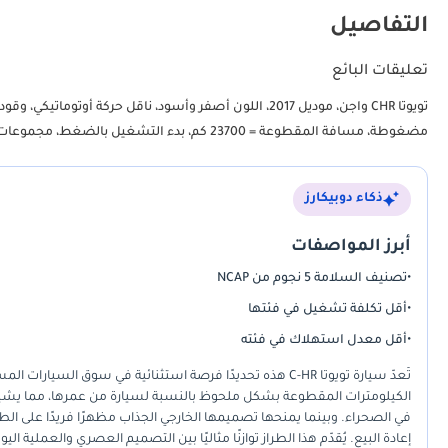
التفاصيل
تعليقات البائع
مضغوطة، مسافة المقطوعة = 23700 كم، بدء التشغيل بالضغط، مجموعات كهربائية من الجلد، كاميرا خلفية
ذكاء دوبيكارز
أبرز المواصفات
•
تصنيف السلامة 5 نجوم من NCAP
•
أقل تكلفة تشغيل في فئتها
•
أقل معدل استهلاك في فئته
تُعدّ سيارة تويوتا C-HR هذه تحديدًا فرصة استثنائية في 
الكيلومترات المقطوعة بشكل ملحوظ بالنسبة لسيارة من عمرها، مما يشير إل
في الصحراء. وبينما يمنحها تصميمها الخارجي الجذاب مظهرًا فريدًا على الطر
إعادة البيع. يُقدّم هذا الطراز توازنًا مثاليًا بين التصميم العصري والعملية 