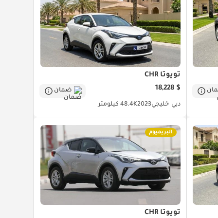
تويوتا CHR
$ 18,228
ان
ضمان
دبي
خليجي
2023
48.4K كيلومتر
البريميوم
تويوتا CHR