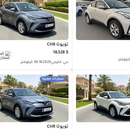
تويوتا CHR
$ 18,528
ضم
دبي
خليجي
2023
38.1K كيلومتر
سيارات مميزة
تويوتا CHR