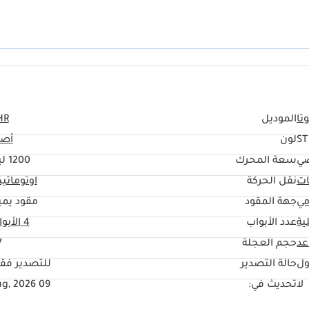
تخدامات على ثباتها بفضل نظام نقل الحركة عالي الكفاءة الذي يتفوق في حركة المر
تفقد قيمتها بسرعة، تُمثّل هذه السيارة عالية الجودة واحدة من أقل الاستثمارات
تا
الموديل
HR
S
لون
أصف
ي
سعة المحرك
1200 ليتر
ات
نقل الحركة
اوتوماتي
مي
جهة المقود
مقود يمي
ية
عدد الأبواب
4 الأبواب
حجم العجلة
"
ول
حالة التصدير
للتصدير فق
لا
تحديث في:
09 Aug, 2026