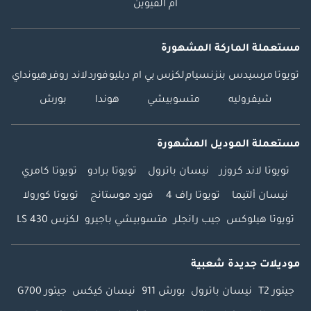
أم القيوين
مستعملة الماركة المشهورة
تويوتا
مرسيدس بنز
نسيام
لكزس
بي ام دبليو
فورد
لاند روفر
هيونداي
شيفروليه
متسوبيشي
هوندا
بورش
مستعملة الموديل المشهورة
تويوتا لاند كروزر
نيسان باترول
تويوتا برادو
تويوتا كامري
نيسان ألتيما
تويوتا راف 4
فورد موستانج
تويوتا كورولا
تويوتا هيلوكس
جيب رانجلر
متسوبيشي باجيرو
لكزس LS 430
موديلات جديدة شعبية
جيتور T2
نيسان باترول
بورش 911
نيسان كيكس
جيتور G700