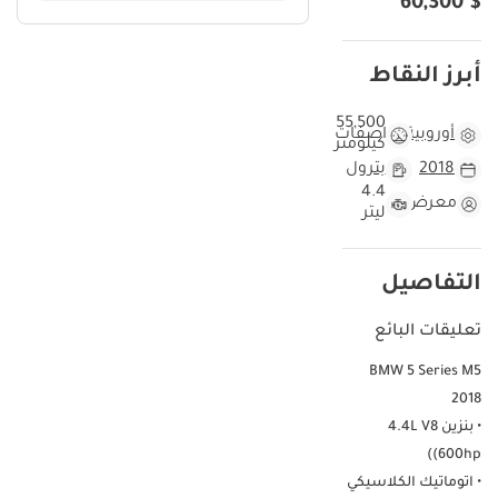
$ 60,300
السوق الإماراتي والخليجي. يتفوق هذا الطراز على منافسيه بفضل محركه
الأسطوري الذي يجمع بين القوة الجبارة والراحة اليومية التي تناسب التنقل
بين المدن الخليجية الكبرى. ما يميز هذه السيارة تحديداً هو حالتها المتميزة
أبرز النقاط
التي تعبر عن اهتمام المالك السابق، مما يجعلها خياراً آمناً لمن يبحث عن
سيارة تتحدى الزمن. بالنسبة للمشتري في دول مجلس التعاون الخليجي،
55,500
أوروبية
مواصفات
كيلومتر
يعتبر توفر مراكز الخدمة المتخصصة وتوفر قطع الغيار ميزة إضافية تضمن
2018
بترول
راحة البال الطويلة. إنها سيارة تجمع بين هيبة سيارات السيدان الفاخرة
4.4
وروح سيارات السباق، وهي جاهزة تماماً للانطلاق على طرقاتنا السريعة.
معرض
ليتر
هذه السيارة مقارنة بغيرها من طرازات BMW M5 2018
بممشى يبلغ 55,500 كم فقط، تعتبر هذه السيارة من السيارات القليلة
التفاصيل
التي تم الحفاظ عليها بمعدل استخدام أقل من المتوسط المعتاد في دول
الخليج، حيث يُعرف عن قيادة المسافات الطويلة بين الإمارات أنها ترفع
تعليقات البائع
الممشى سريعاً. الاستخدام المعتدل يعني تآكلاً أقل في المحرك ونظام
التعليق، مما يمنح المشتري القادم سنوات إضافية من الأداء القوي دون
BMW 5 Series M5
الحاجة لصيانات كبرى مبكرة. اللون الفضي يمنحها ميزة تنافسية في سوق
2018
السيارات المستعملة في دبي وأبوظبي، حيث يُفضل المشترون الألوان التي
• بنزين 4.4L V8
تقاوم درجات الحرارة العالية وتحافظ على نظافة مظهرها لفترة أطول. على
(600hp)
عكس النسخ ذات الممشى العالي المتوفرة في السوق، تبرز هذه السيارة
• اتوماتيك الكلاسيكي
كصفقة رابحة لمن يقدر القيمة مقابل الاستثمار الطويل. المواصفات