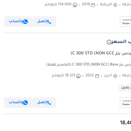
ارقة
أمريكية
2019
154,000 كيلومتر
إتصل
واتساب
 السعر
C 300 STD (NON GC)
C 300 STD (NO (للتصدير فقط)
ارقة
أخرى
2022
18,123 كيلومتر
 يمين
إتصل
واتساب