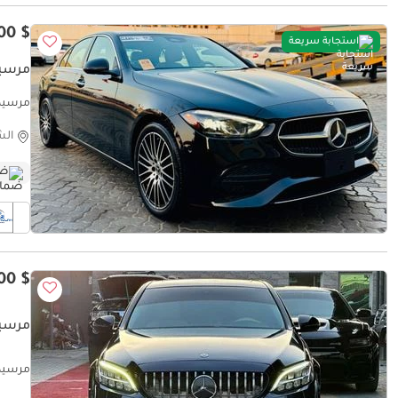
$ 40,300
استجابة سريعة
مرسيدس ب
مرسيدس بن
الش
ضم
$ 18,100
مرسيدس بنز C
RONIC)