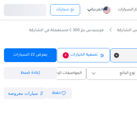
تسجيل دخول
ار السيارات
العربية
بع سيارتك
 الشارقة
مرسيدس بنز C 300 مستعملة في الشارقة
تصفية الخيارات
يعرض
22
السيارات
4
إعادة ضبط
نوع البائع
المواصفات الإقليمية
حفظ