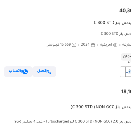
نز C 300 STD
ز C 300 STD
ارقة
أمريكية
2024
15,669 كيلومتر
ان
إتصل
واتساب
C 300 STD (NON GC)
مرسيدس بنز C 300 STD (NON GCC) 2.0 لتر Turbocharged - عدد 4 سلندر (9G-
T