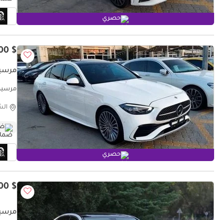
حصري
$ 38,400
مرسيدس
مرسيدس بنز her
الش
ضم
حصري
$ 16,200
مرسيدس بنز C