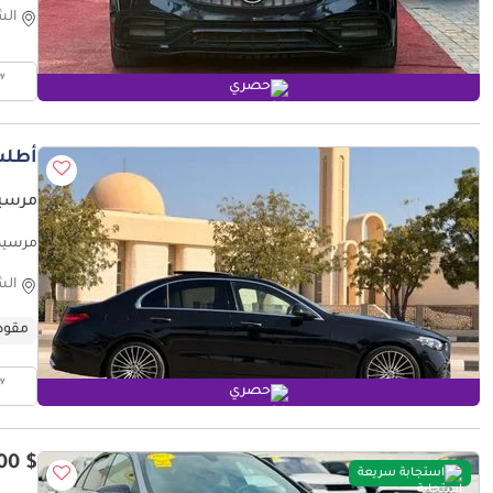
الش
حصري
أطلب
مرسيدس بنز C
مرسيدس بنز N GCC) Base
الش
مقود
حصري
$ 18,400
استجابة سريعة