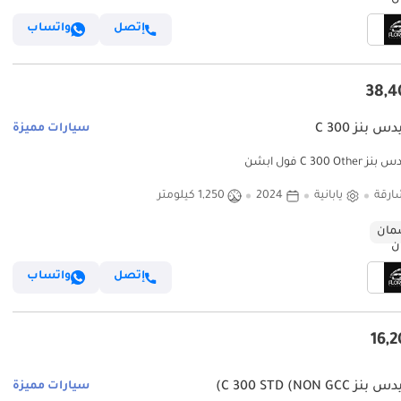
إتصل
واتساب
 بنز C 300
سيارات مميزة
C 300 Ot فول ابشن
ارقة
يابانية
2024
1,250 كيلومتر
ان
إتصل
واتساب
C 300 STD (NON GC)
سيارات مميزة