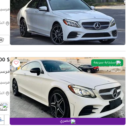
مرسيدس بنز ium 2.0L
الش
$ 25,800
استجابة سريعة
مرسيدس بنز C
مرسيدس بنز GCC
الش
ضم
حصري