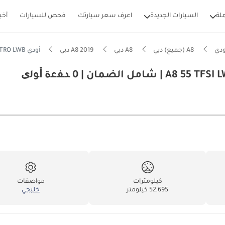
لة
السيارات الجديدة
اعرف سعر سيارتك
فحص للسيارات
أخب
ودي
A8 (جميع) دبي
A8 دبي
A8 2019 دبي
أودي A8 55 TFSI LWB 3.0 55 TFSI TIPTRONIC QUATTRO LWB | شامل الضمان | 0 ﺪﻔﻋﺓ ﺃﻮﻟﻯ
بيكارز
لأرجل الخلفية الأفضل في فئتها
ام الصوت من الدرجة الأولى
 5 نجوم من NCAP
كيلومترات
مواصفات
52,695 كيلومتر
خليجي