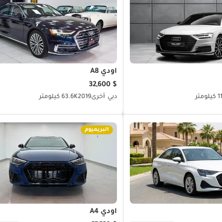
أودي A8
$ 32,600
ومتر
دبي
أخرى
2019
63.6K كيلومتر
البريميوم
أودي A4