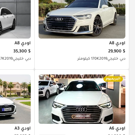
4) Enjoy your Kavak car!
أودي A8
أودي A8
$ 35,300
$ 29,900
دبي
خليجي
2019
170K كيلومتر
دبي
خليجي
2019
117K كيل
البريميوم
أودي A6
أودي A3