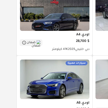
أودي A4
$ 28,700
ضمان
دبي
خليجي
2023
41K كيلومتر
سيارات مميزة
أودي A6