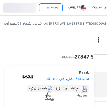
تسجيل دخول
العربية
ار السيارات
بع سيارتك
$ 27,847
$ 30,435
Kavak
مشاهدة المزيد من الإعلانات
استجابة سريعة
بائع موثّق
بيعت