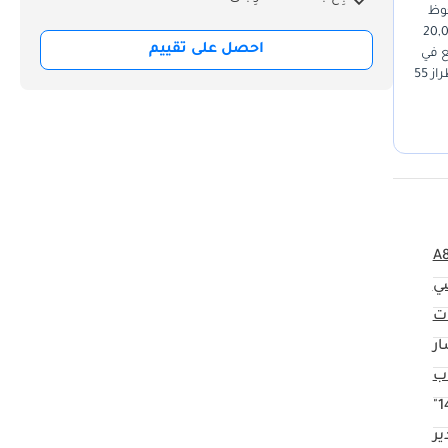
حوظ
قطعت مسافة تزيد قليلاً عن 52,000 كيلومتر، أي أقل بكثير من المتوسط الإقليمي البالغ 20,000
احصل على تقييم
ع في
الإمارات العربية المتحدة ودول مجلس التعاون الخليجي عمومًا، فهو يُخفي غبار الصحراء بفعالية ويعكس الحرارة بشكل أفضل من الألوان الداكنة. وباعتبارها طراز 55
تجربة
Choose 
ضافة
Test
A
ي
ت
ار
14
ر
Call 