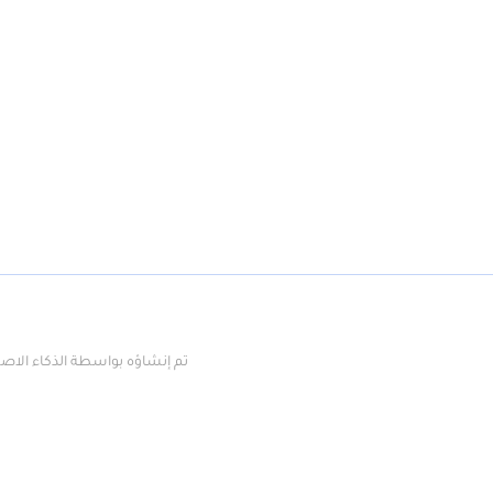
Kavak offers the most competitive car p
تم إنشاؤه بواسطة الذكاء الا
 Kavak car comes with a 90-day warranty to guarantee you peace of mind w