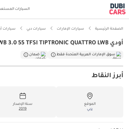
السيارات المستعم
الصفحة الرئيسية
سيارات الإمارات
سيارات دبي
سيارات أ
أودي A8 55 TFSI LWB 3.0 55 TFSI TIPTRONIC QUATTRO LWB | شامل الضمان | 0 ﺪﻔﻋﺓ ﺃﻮﻟﻯ
ذكاء دو
سوق الإمارات العربية المتحدة فقط
ضمان
مساحة ا
أبرز النقاط
معيار نظ
تصنيف السلامة
الموقع
سنة الإصدار
دبي
2019