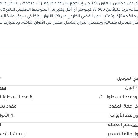
ستثنائيًا في سوق دول مجلس التعاون الخليجي، إذ تجمع بين عداد كيلومترات منخفض بشكلٍ مل
بالنسبة لعمرها، وقاعدة العجلات الطويلة المرغوبة للغاية. فقد 
All our cars undergo thoroug
لة ممتازة. ويُعتبر اللون الفضي الخارجي من أكثر الألوان رواجًا في سوق إعادة البي
فاءة استهلاك الوقود المطلوبة للتنقلات اليومية في المدينة. وتُوفر هذه السيارة 
ا يجعلها خيارًا مثاليًا لمن يُقدّرون الفخامة وسجل الصيانة المُوثّق. بالنسبة
between cash and flexible financing options tailored to your needs, expedi
خفاض قيمتها الحاد، تُعدّ هذه السيارة بمواصفات دول مجلس التعاون الخليجي إ
 drives are too short. With Kavak, you can take your new car home for 7 day
inventory or return it and rece
دي
الموديل
8
لون
فض
ود
عدد الاسطوانات
6
عدد الاسطوانا
Looking to upgrade you car? Sell yours an
كي
جهة المقود
مقود يس
ون
عدد الأبواب
4 الأبواب
حجم العجلة
"
ول
حالة التصدير
ليست للتصدي
us or come visit our showroom at 1st Floor, Lulu Parking Dubai Festival Plaz