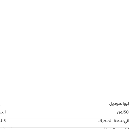
كم كهربائي بالمقاعد مع خاصية التدفئة، مكيف خلفي منفصل، تحكم بالمقود، مث
يو
الموديل
5
50
لون
أسو
ني
سعة المحرك
5 ليتر