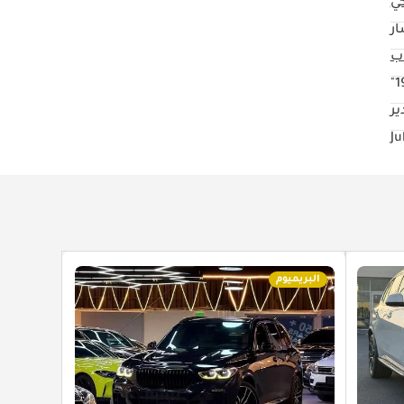
كي
ار
19
ير
البريميوم