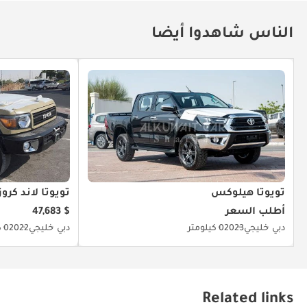
الناس شاهدوا أيضا
تويوتا هيلوكس
تويوتا لاند كروزر 
أطلب السعر
$ 47,683
دبي
خليجي
2023
0 كيلومتر
دبي
خليجي
2022
0 كيلومتر
Related links