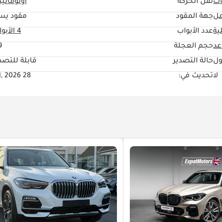
ات
نقل الحركة
اوتوماتي
مل
جهة المقود
مقود يس
ية
عدد الأبواب
4 الأبواب
حجم العجلة
"
ول
حالة التصدير
قابلة للتصد
لا
تحديث في:
28 Jul, 2026