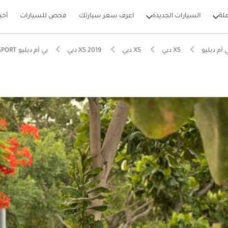
لة
السيارات الجديدة
اعرف سعر سيارتك
فحص للسيارات
أخب
أم دبليو
X5 دبي
X5 دبي
X5 2019 دبي
بي أم دبليو X5 50i M SPORT