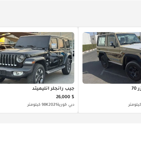
70
جيب رانجلر أنليميتد
$ 26,000
دبي
كورية
2021
98K كيلومتر