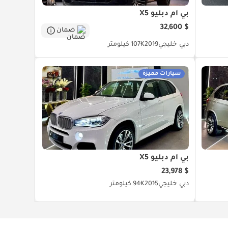
بي أم دبليو X5
$ 32,600
ضمان
دبي
خليجي
2019
107K كيلومتر
سيارات مميزة
بي أم دبليو X5
$ 23,978
دبي
خليجي
2015
94K كيلومتر