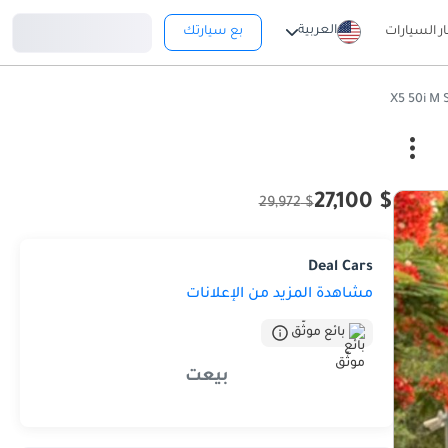
تسجيل دخول
العربية
ار السيارات
بع سيارتك
$ 27,100
$ 29,972
Deal Cars
مشاهدة المزيد من الإعلانات
بائع موثّق
بيعت