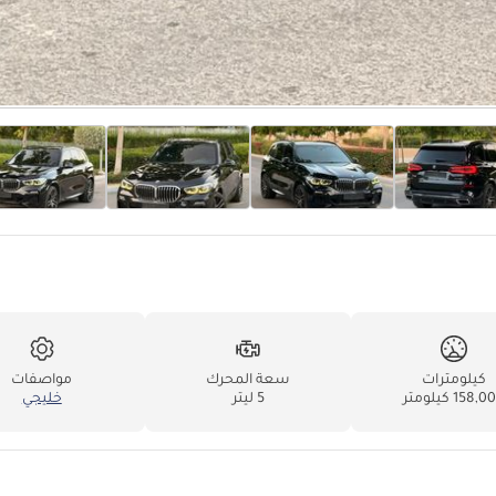
كيلومترات
سعة المحرك
مواصفات
158, كيلومتر
5 ليتر
خليجي