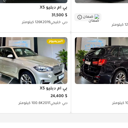
بي أم دبليو X5
$ 31,500
ضمان
دبي
خليجي
2019
126K كيلومتر
لومتر
البريميوم
بي أم دبليو X5
$ 24,400
ومتر
دبي
خليجي
2017
100.6K كيلومتر