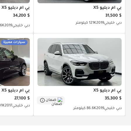
تفضل بزيارة صفحة المعرض
بي أم دبليو X5
بي أم دبليو X5
@
$ 34,200
$ 31,500
دبي
خليجي
2019
121K كيلومتر
دبي
خليجي
2019
126K كي
@
سيارات مميزة
@
بي أم دبليو X5
بي أم دبليو X5
$ 27,100
$ 35,300
ضمان
دبي
خليجي
2017
101K كيل
دبي
خليجي
2019
86.6K كيلومتر