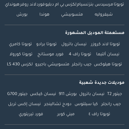
تويوتا
مرسيدس بنز
نسيام
لكزس
بي ام دبليو
فورد
لاند روفر
هيونداي
شيفروليه
متسوبيشي
هوندا
بورش
مستعملة الموديل المشهورة
تويوتا لاند كروزر
نيسان باترول
تويوتا برادو
تويوتا كامري
نيسان ألتيما
تويوتا راف 4
فورد موستانج
تويوتا كورولا
تويوتا هيلوكس
جيب رانجلر
متسوبيشي باجيرو
لكزس LS 430
موديلات جديدة شعبية
جيتور T2
نيسان باترول
بورش 911
نيسان كيكس
جيتور G700
جيب رانجلر
كيا سيلتوس
دودج تشالينجر
نيسان إكس تريل
تويوتا راف ٤
ميني كوبر
فورد تيريتوري