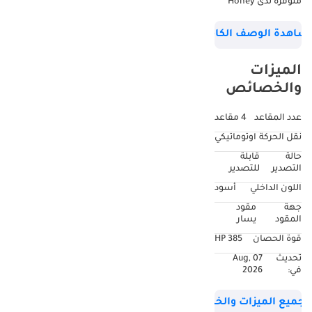
متوفرة لدى Honey
Motors FZCO
شاهدة الوصف الكامل
الميزات
والخصائص
عدد المقاعد
4 مقاعد
نقل الحركة
اوتوماتيكي
حالة
قابلة
التصدير
للتصدير
اللون الداخلي
أسود
جهة
مقود
المقود
يسار
قوة الحصان
385 HP
تحديث
07 Aug,
في:
2026
جميع الميزات والخصائص