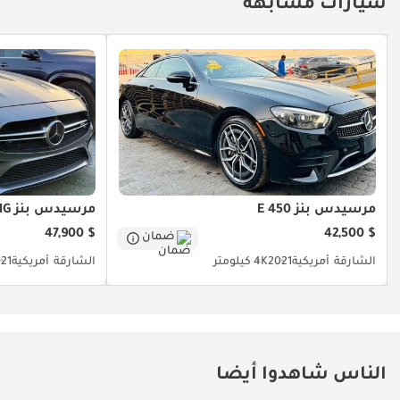
سيارات مشابهة
مرسيدس بنز E 450
مرسيدس بنز CLS 53 AMG
$ 47,900
$ 42,500
ضمان
الشارقة
أمريكية
2021
4K كيلومتر
الشارقة
أمريكية
21
الناس شاهدوا أيضا