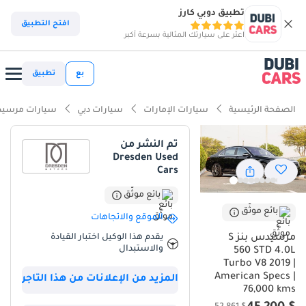
تطبيق دوبي كارز
ذكاء دوبي كارز
افتح التطبيق
اعثر على سيارتك المثالية بسرعة أكبر
ذكاء دوبيكارز
بع
تطبيق
أبرز المواصفات
الصفحة الرئيسية
سيارات الإمارات
سيارات دبي
سيارات مرسيد
تصنيف السلامة 5 نجوم من NCAP
تم النشر من
Dresden Used
معيار نظام الصوت من الدرجة الأولى
Cars
أحدث معايير أنظمة مساعدة السائق المتقدمة (ADAS)
بائع موثّق
بائع موثّق
الموقع والاتجاهات
ملخص
مرسيدس بنز S
يقدم هذا الوكيل اختبار القيادة
تُمثل سيارة مرسيدس-بنز S560 موديل 2019 فرصة استثنائية للمشترين
والاستبدال
560 STD 4.0L
في دول مجلس التعاون الخليجي الباحثين عن سيارة سيدان فاخرة من
Turbo V8 2019 |
الطراز الرفيع، تتميز بعداد كيلومترات منخفض بشكل ملحوظ بالنسبة
American Specs |
المزيد من الإعلانات من هذا التاجر
76,000 kms
لعمرها. بمعدل يزيد قليلاً عن 15,000 كيلومتر سنويًا، قطعت هذه السيارة
مسافة أقل بكثير من المتوسط السنوي المعتاد في دول مجلس التعاون