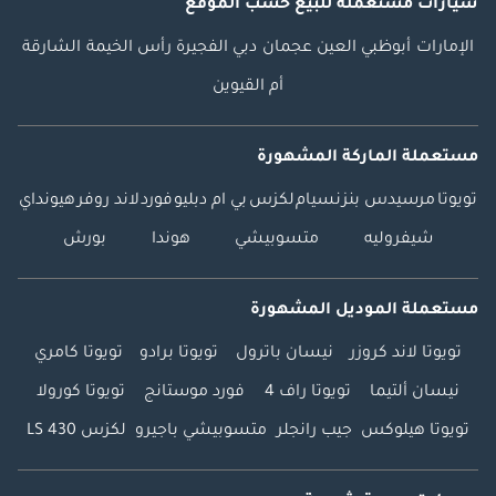
سيارات مستعملة
للبيع
حسب الموقع
الإمارات
أبوظبي
العين
عجمان
دبي
الفجيرة
رأس الخيمة
الشارقة
أم القيوين
مستعملة الماركة المشهورة
تويوتا
مرسيدس بنز
نسيام
لكزس
بي ام دبليو
فورد
لاند روفر
هيونداي
شيفروليه
متسوبيشي
هوندا
بورش
مستعملة الموديل المشهورة
تويوتا لاند كروزر
نيسان باترول
تويوتا برادو
تويوتا كامري
نيسان ألتيما
تويوتا راف 4
فورد موستانج
تويوتا كورولا
تويوتا هيلوكس
جيب رانجلر
متسوبيشي باجيرو
لكزس LS 430