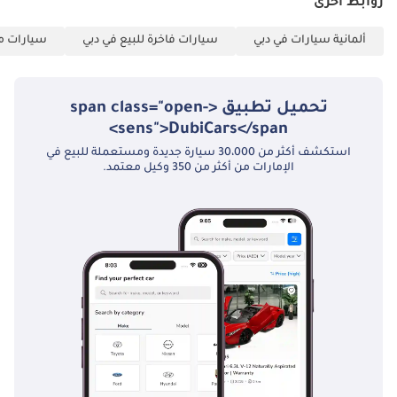
روابط أخرى
السيارات موثوقية في
دولة الإمارات العربية
ألمانية سيارات في دبي
سيارات فاخرة للبيع في دبي
سيارات مس
المتحدة، متخصصة
في استيراد وتصدير
السيارات الفاخرة
تحميل تطبيق <span class="open-
والرياضية
sens">DubiCars</span>
والاقتصادية. تأسست
استكشف أكثر من 30،000 سيارة جديدة ومستعملة للبيع في
عام 2003، وبِعنا أكثر
الإمارات من أكثر من 350 وكيل معتمد.
من 360,000 سيارة
حول العالم، ونضمن
الشفافية والموثوقية
ورضا العملاء في كل
صفقة. تنويه:
المواصفات قابلة
للتغيير دون إشعار
مسبق، وسيتم
تأكيدها عند الشراء
الفعلي.