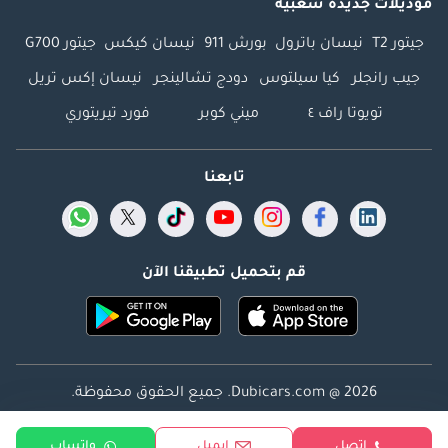
موديلات جديدة شعبية
جيتور T2
نيسان باترول
بورش 911
نيسان كيكس
جيتور G700
جيب رانجلر
كيا سيلتوس
دودج تشالينجر
نيسان إكس تريل
تويوتا راف ٤
ميني كوبر
فورد تيريتوري
تابعنا
قم بتحميل تطبيقنا الآن
Dubicars.com @ 2026. جميع الحقوق محفوظة.
العنوان: 2114 ، برج شذى ، المدينة الإعلامية ، دبي ، الإمارات
إتصل
ايميل
واتساب