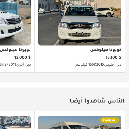
تويوتا هيلوكس
تويوتا هيلوكس
$ 13,000
$ 15,100
دبي
خليجي
2015
155K كيلومتر
دبي
أخرى
2011
57.5K كيلومتر
الناس شاهدوا أيضا
البريميوم