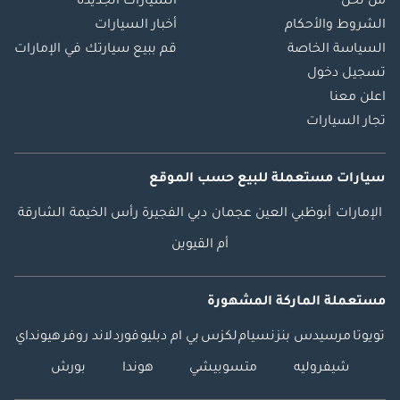
من نحن
السيارات الجديدة
الشروط والأحكام
أخبار السيارات
السياسة الخاصة
قم ببيع سيارتك في الإمارات
تسجيل دخول
اعلن معنا
تجار السيارات
سيارات مستعملة
للبيع
حسب الموقع
الإمارات
أبوظبي
العين
عجمان
دبي
الفجيرة
رأس الخيمة
الشارقة
أم القيوين
مستعملة الماركة المشهورة
تويوتا
مرسيدس بنز
نسيام
لكزس
بي ام دبليو
فورد
لاند روفر
هيونداي
شيفروليه
متسوبيشي
هوندا
بورش