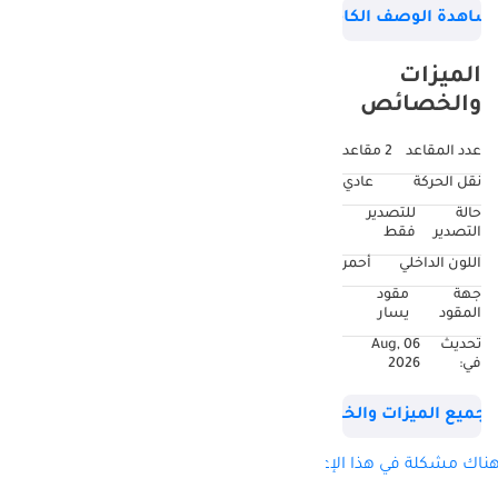
شاهدة الوصف الكامل
issues at all, just buy
and drive. Car is in
الميزات
perfect condition
والخصائص
inside and out.
عدد المقاعد
2 مقاعد
نقل الحركة
عادي
حالة
للتصدير
التصدير
فقط
اللون الداخلي
أحمر
جهة
مقود
المقود
يسار
تحديث
06 Aug,
في:
2026
جميع الميزات والخصائص
ناك مشكلة في هذا الإعلان؟