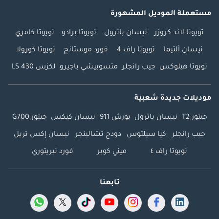
مستعملة الموديل المشهورة
تويوتا لاند كروزر
نيسان باترول
تويوتا برادو
تويوتا كامري
نيسان ألتيما
تويوتا راف 4
فورد موستانج
تويوتا كورولا
تويوتا هيلوكس
جيب رانجلر
متسوبيشي باجيرو
لكزس LS 430
موديلات جديدة شعبية
جيتور T2
نيسان باترول
بورش 911
نيسان كيكس
جيتور G700
جيب رانجلر
كيا سيلتوس
دودج تشالينجر
نيسان إكس تريل
تويوتا راف ٤
ميني كوبر
فورد تيريتوري
تابعنا