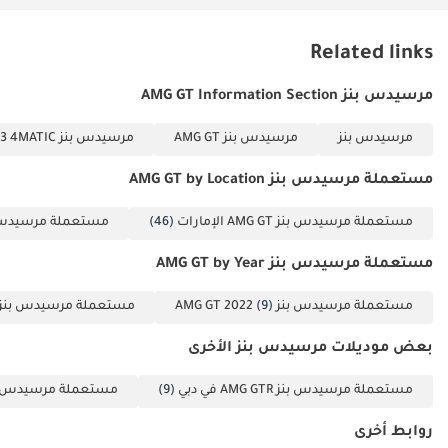
تجارية 2 عقد
التأسيس 3 نسخ من
Related links
جوازات سفر جميع
الشركاء 4 كشف
مرسيدس بنز AMG GT Information Section
حساب بنكي للشركة
مرسيدس بنز
مرسيدس بنز AMG GT
مرسيدس بنز AMG GT 63 4MATIC
لآخر 3 أشهر.
▔▔▔▔▔▔▔▔▔▔
مستعملة مرسيدس بنز AMG GT by Location
خيارات حجز السيارة:
للبدء، نطلب دفعة
مستعملة مرسيدس بنز AMG GT الإمارات
(46)
مستعملة مرسيدس بنز G GT
مقدمة قدرها 5000
مستعملة مرسيدس بنز AMG GT by Year
درهم إماراتي عبر: 1
بطاقة ائتمان/خصم:
مستعملة مرسيدس بنز AMG GT 2022
(9)
مستعملة مرسيدس بنز MG GT 2020
تُرد نقدًا بعد التسجيل
2 نقدًا: تُرد نقدًا بعد
بعض موديلات مرسيدس بنز الأخرى
التسجيل 3 شيك: لا
مستعملة مرسيدس بنز AMG GTR في دبي
(9)
مستعملة مرسيدس بنز SLR ماكلارين ف
يُصرف، ويُعاد بعد
التسجيل (سيتم
روابط أخرى
توضيح الشروط