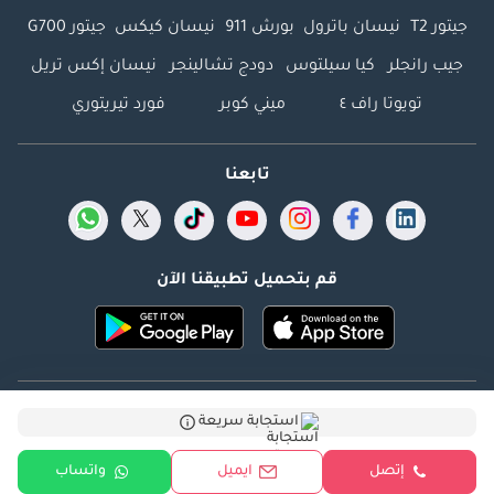
جيتور T2
نيسان باترول
بورش 911
نيسان كيكس
جيتور G700
جيب رانجلر
كيا سيلتوس
دودج تشالينجر
نيسان إكس تريل
تويوتا راف ٤
ميني كوبر
فورد تيريتوري
تابعنا
قم بتحميل تطبيقنا الآن
Dubicars.com @ 2026. جميع الحقوق محفوظة.
استجابة سريعة
العنوان: 2114 ، برج شذى ، المدينة الإعلامية ، دبي ، الإمارات
إتصل
ايميل
واتساب