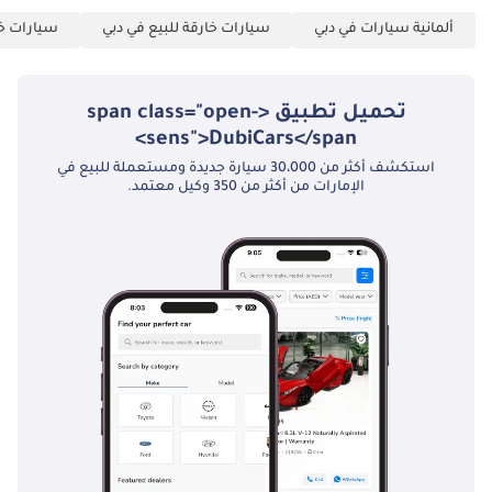
والأحكام عند الحجز).
ألمانية سيارات في دبي
سيارات خارقة للبيع في دبي
سيارات خل
▔▔▔▔▔▔▔▔▔▔
بيع سيارتك: املأ
النموذج هنا: نقدم
تحميل تطبيق <span class="open-
الدفع نقدًا ونتعامل
sens">DubiCars</span>
مع التسويات البنكية
استكشف أكثر من 30،000 سيارة جديدة ومستعملة للبيع في
الإمارات من أكثر من 350 وكيل معتمد.
المبكرة.
▔▔▔▔▔▔▔▔▔▔
المرجع: 10720AC