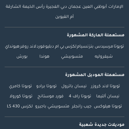
الإمارات
أبوظبي
العين
عجمان
دبي
الفجيرة
رأس الخيمة
الشارقة
أم القيوين
مستعملة الماركة المشهورة
تويوتا
مرسيدس بنز
نسيام
لكزس
بي ام دبليو
فورد
لاند روفر
هيونداي
شيفروليه
متسوبيشي
هوندا
بورش
مستعملة الموديل المشهورة
تويوتا لاند كروزر
نيسان باترول
تويوتا برادو
تويوتا كامري
نيسان ألتيما
تويوتا راف 4
فورد موستانج
تويوتا كورولا
تويوتا هيلوكس
جيب رانجلر
متسوبيشي باجيرو
لكزس LS 430
موديلات جديدة شعبية