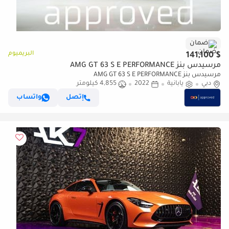
ضمان
البريميوم
$ 141,100
مرسيدس بنز AMG GT 63 S E PERFORMANCE
مرسيدس بنز AMG GT 63 S E PERFORMANCE
دبي
يابانية
2022
4,855 كيلومتر
إتصل
واتساب