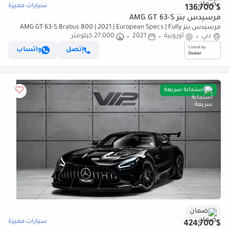
سيارات مميزة
$ 136,700
مرسيدس بنز AMG GT 63-S
مرسيدس بنز AMG GT 63-S Brabus 800 | 2021 | European Specs | Fully
دبي
أوروبية
Loaded | Warranty Available
2021
27,000 كيلومتر
إتصل
واتساب
استجابة سريعة
ضمان
سيارات مميزة
$ 424,700