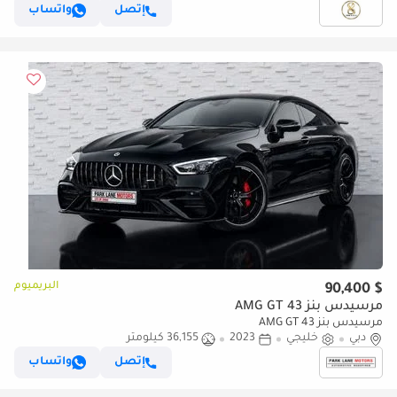
إتصل
واتساب
البريميوم
$ 90,400
مرسيدس بنز AMG GT 43
مرسيدس بنز AMG GT 43
دبي
خليجي
2023
36,155 كيلومتر
إتصل
واتساب