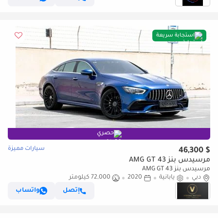
استجابة سريعة
حصري
سيارات مميزة
$ 46,300
مرسيدس بنز AMG GT 43
مرسيدس بنز AMG GT 43
دبي
يابانية
2020
72,000 كيلومتر
إتصل
واتساب