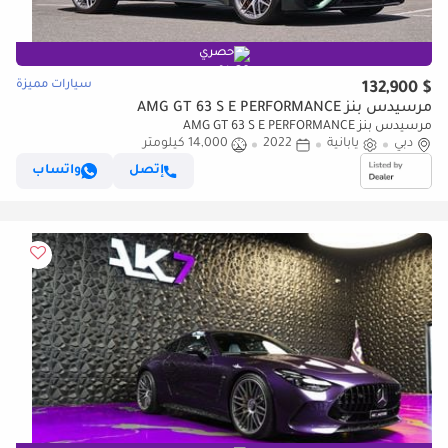
حصري
سيارات مميزة
$ 132,900
مرسيدس بنز AMG GT 63 S E PERFORMANCE
مرسيدس بنز AMG GT 63 S E PERFORMANCE
دبي
يابانية
2022
14,000 كيلومتر
إتصل
واتساب