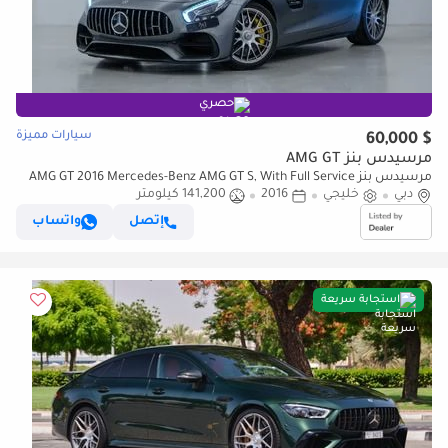
حصري
سيارات مميزة
$ 60,000
مرسيدس بنز AMG GT
مرسيدس بنز AMG GT 2016 Mercedes-Benz AMG GT S, With Full Service
دبي
خليجي
2016
History, Excellent Condition, GCC Spec
141,200 كيلومتر
إتصل
واتساب
استجابة سريعة