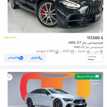
البريميوم
$ 117,500
مرسيدس بنز AMG GT
مرسيدس بنز AMG GT
دبي
يابانية
2020
3,700 كيلومتر
إتصل
واتساب
استجابة سريعة