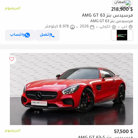
ضمان
البريميوم
$ 218,900
مرسيدس بنز AMG GT 63
مرسيدس بنز AMG GT 63
دبي
خليجي
2026
8,978 كيلومتر
إتصل
واتساب
البريميوم
$ 57,500