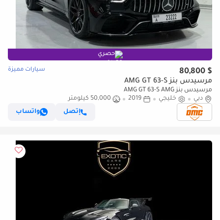
حصري
سيارات مميزة
$ 80,800
مرسيدس بنز AMG GT 63-S
مرسيدس بنز AMG GT 63-S AMG
دبي
خليجي
2019
50,000 كيلومتر
إتصل
واتساب