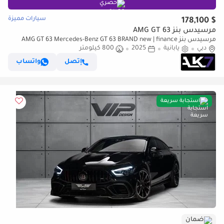
حصري
سيارات مميزة
$ 178,100
مرسيدس بنز AMG GT 63
مرسيدس بنز AMG GT 63 Mercedes-Benz GT 63 BRAND new | finance
دبي
available
يابانية
2025
800 كيلومتر
إتصل
واتساب
استجابة سريعة
ضمان