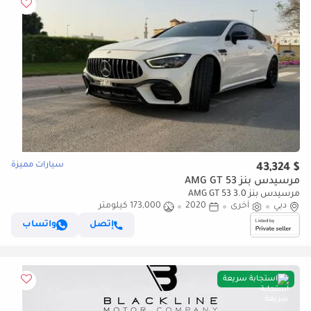
سيارات مميزة
$ 43,324
مرسيدس بنز AMG GT 53
مرسيدس بنز AMG GT 53 3.0
دبي
أخرى
2020
173,000 كيلومتر
إتصل
واتساب
استجابة سريعة