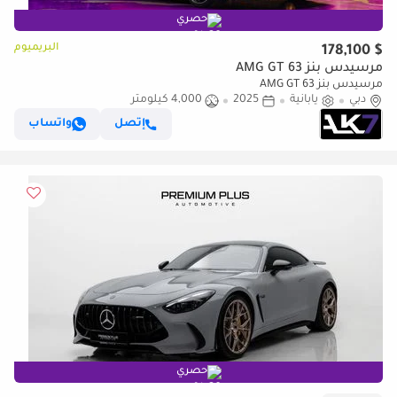
حصري
البريميوم
$ 178,100
مرسيدس بنز AMG GT 63
مرسيدس بنز AMG GT 63
دبي
يابانية
2025
4,000 كيلومتر
إتصل
واتساب
حصري