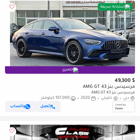
استجابة سريعة
حصري
$ 49,300
مرسيدس بنز AMG GT 43
مرسيدس بنز AMG GT 43
دبي
خليجي
2020
107,000 كيلومتر
إتصل
واتساب