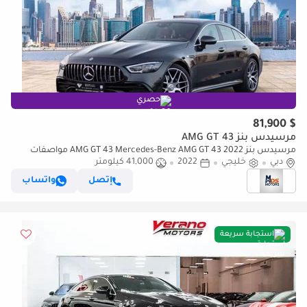
حصري
$ 81,900
مرسيدس بنز AMG GT 43
مرسيدس بنز AMG GT 43 Mercedes-Benz AMG GT 43 2022 مواصفات
دبي
خليجية
خليجي
2022
41,000 كيلومتر
إتصل
واتساب
استجابة سريعة