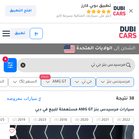
تطبيق دوبي كارز
افتح التطبيق
اعثر على سيارتك المثالية بسرعة أكبر
بع
تطبيق
الشحن إلى
الولايات المتحدة
4
مرسيدس بنز جي تي
جديدة
مرسيدس بنز
جي تي
AMG GT
السعر ($)
ال
38 نتيجة
سيارات مرسيدس بنز AMG GT مستعملة للبيع في دبي
025
(2)
2019
(5)
2023
(5)
2016
(6)
2020
(7)
2021
(8)
2022