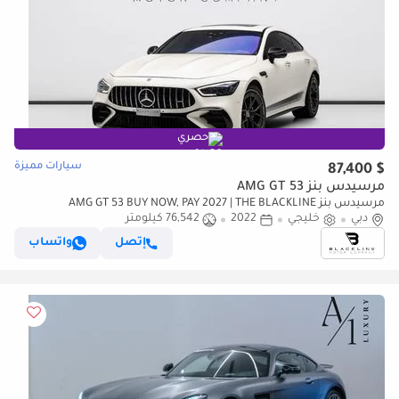
حصري
سيارات مميزة
$ 87,400
مرسيدس بنز AMG GT 53
مرسيدس بنز AMG GT 53 BUY NOW, PAY 2027 | THE BLACKLINE
دبي
خليجي
2022
76,542 كيلومتر
STANDARD | May 2027 Mercedes Warranty + Service Contract, GCC
إتصل
واتساب