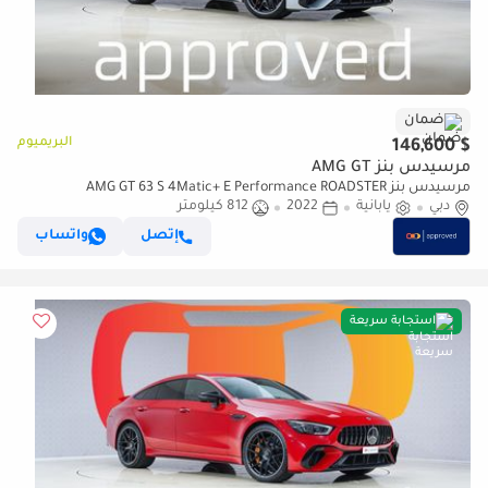
ضمان
البريميوم
$ 146,600
مرسيدس بنز AMG GT
مرسيدس بنز AMG GT 63 S 4Matic+ E Performance ROADSTER
دبي
يابانية
2022
812 كيلومتر
إتصل
واتساب
استجابة سريعة