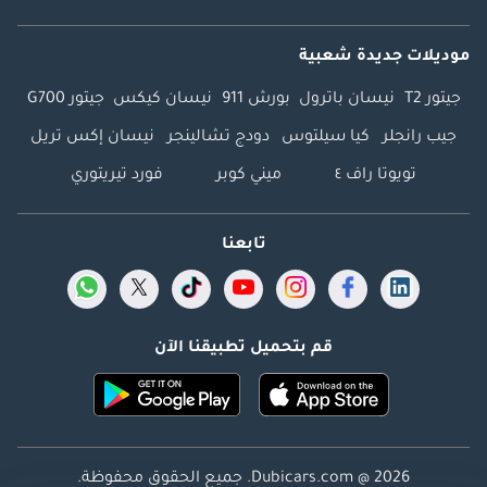
موديلات جديدة شعبية
جيتور T2
نيسان باترول
بورش 911
نيسان كيكس
جيتور G700
جيب رانجلر
كيا سيلتوس
دودج تشالينجر
نيسان إكس تريل
تويوتا راف ٤
ميني كوبر
فورد تيريتوري
تابعنا
قم بتحميل تطبيقنا الآن
Dubicars.com @ 2026. جميع الحقوق محفوظة.