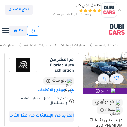
تطبيق دوبي كارز
ذكاء دوبي كارز
افتح التطبيق
اعثر على سيارتك المثالية بسرعة أكبر
ذكاء دوبيكارز
بع
تطبيق
أبرز المواصفات
الصفحة الرئيسية
سيارات الإمارات
سيارات الشارقة
سيارات م
تصنيف السلامة 5 نجوم من NCAP
تم النشر من
Florida Auto
معيار نظام الصوت من الدرجة الأولى
Exhibition
أحدث معايير أنظمة مساعدة السائق المتقدمة (ADAS)
بائع موثّق
الموقع والاتجاهات
حصري
ملخص
يقدم هذا الوكيل اختبار القيادة
تُعدّ هذه السيدان موديل 2020 خيارًا مثاليًا لمن يبحث عن تصميم عصري
بائع موثّق
والاستبدال
يجمع بين فخامة علامة تجارية ألمانية مرموقة. بمسافة قيادة تبلغ حوالي
ضمان
21,000 كيلومتر سنويًا، يتوافق استخدامها تمامًا مع عادات القيادة
المزيد من الإعلانات من هذا التاجر
المعتادة في دول مجلس التعاون الخليجي، مما يضمن أداءً مثاليًا للمحرك
مرسيدس بنز CLA
250 PREMIUM
على الطرق السريعة التي تُناسب هذه السيارات. يُضفي اللون الأزرق