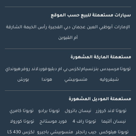
سيارات مستعملة
للبيع
حسب الموقع
الإمارات
أبوظبي
العين
عجمان
دبي
الفجيرة
رأس الخيمة
الشارقة
أم القيوين
مستعملة الماركة المشهورة
تويوتا
مرسيدس بنز
نسيام
لكزس
بي ام دبليو
فورد
لاند روفر
هيونداي
شيفروليه
متسوبيشي
هوندا
بورش
مستعملة الموديل المشهورة
تويوتا لاند كروزر
نيسان باترول
تويوتا برادو
تويوتا كامري
نيسان ألتيما
تويوتا راف 4
فورد موستانج
تويوتا كورولا
تويوتا هيلوكس
جيب رانجلر
متسوبيشي باجيرو
لكزس LS 430