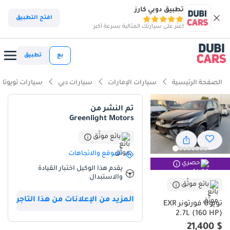
تطبيق دوبي كارز
ذكاء دوبي كارز
افتح التطبيق
اعثر على سيارتك المثالية بسرعة أكبر
ذكاء دوبيكارز
بع
تطبيق
أبرز المواصفات
الصفحة الرئيسية
سيارات الإمارات
سيارات دبي
سيارات تويوتا
مصمم خصيصًا للطرق الوعرة
تم النشر من
Greenlight Motors
أقل معدل استهلاك في فئته
بائع موثّق
تصنيف السلامة 5 نجوم من NCAP
الموقع والاتجاهات
حصري
ملخص
يقدم هذا الوكيل اختبار القيادة
والاستبدال
تُعدّ سيارة تويوتا فورتشنر هذه خيارًا استثنائيًا للمشتري في دول مجلس
بائع موثّق
التعاون الخليجي الباحث عن التوازن بين الموثوقية العصرية والقدرات
المزيد من الإعلانات من هذا التاجر
تويوتا فورتونر EXR
القوية. بمسافة مقطوعة أقل بكثير من المعدل المعتاد لسيارات موديل
2.7L (160 HP)
2020 في هذه المنطقة، والذي يتراوح بين 80,000 و100,000 كيلومتر، توفر
$ 21,400
هذه السيارة سنوات عديدة من الاستخدام المكثف قبل الحاجة إلى صيانة