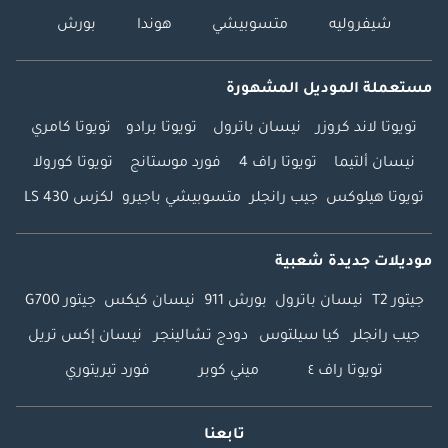
شيفروليه
متسوبيشي
هوندا
بورش
مستعملة الموديل المشهورة
تويوتا لاند كروزر
نيسان باترول
تويوتا برادو
تويوتا كامري
نيسان ألتيما
تويوتا راف 4
فورد موستانج
تويوتا كورولا
تويوتا هيلوكس
جيب رانجلر
متسوبيشي باجيرو
لكزس LS 430
موديلات جديدة شعبية
جيتور T2
نيسان باترول
بورش 911
نيسان كيكس
جيتور G700
جيب رانجلر
كيا سيلتوس
دودج تشالينجر
نيسان إكس تريل
تويوتا راف ٤
ميني كوبر
فورد تيريتوري
تابعنا