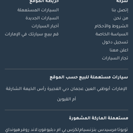
شركة
خريطة الموقع
إتصل بنا
السيارات المستعملة
من نحن
السيارات الجديدة
الشروط والأحكام
أخبار السيارات
السياسة الخاصة
قم ببيع سيارتك في الإمارات
تسجيل دخول
اعلن معنا
تجار السيارات
سيارات مستعملة
للبيع
حسب الموقع
الإمارات
أبوظبي
العين
عجمان
دبي
الفجيرة
رأس الخيمة
الشارقة
أم القيوين
مستعملة الماركة المشهورة
تويوتا
مرسيدس بنز
نسيام
لكزس
بي ام دبليو
فورد
لاند روفر
هيونداي